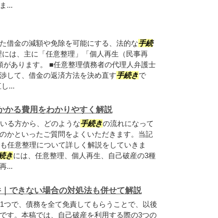
..
た借金の減額や免除を可能にする、法的な
手続
理には、主に「任意整理」「個人再生（民事再
類があります。 ■任意整理債務者の代理人弁護士
渉して、借金の返済方法を決め直す
手続き
で
...
かかる費用をわかりやすく解説
いる方から、どのような
手続き
の流れになって
のかといったご質問をよくいただきます。当記
も任意整理について詳しく解説をしていきま
続き
には、任意整理、個人再生、自己破産の3種
..
件｜できない場合の対処法も併せて解説
1つで、債務を全て免責してもらうことで、以後
です。本稿では、自己破産を利用する際の3つの