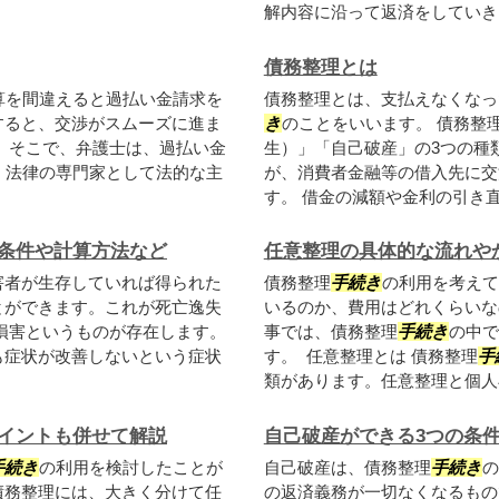
解内容に沿って返済をしていきま.
債務整理とは
算を間違えると過払い金請求を
債務整理とは、支払えなくなっ
すると、交渉がスムーズに進ま
き
のことをいいます。 債務整
 そこで、弁護士は、過払い金
生）」「自己破産」の3つの種
、法律の専門家として法的な主
が、消費者金融等の借入先に交
す。 借金の減額や金利の引き直し
条件や計算方法など
任意整理の具体的な流れや
害者が生存していれば得られた
債務整理
手続き
の利用を考えて
とができます。これが死亡逸失
いるのか、費用はどれくらいな
損害というものが存在します。
事では、債務整理
手続き
の中で
も症状が改善しないという症状
す。 任意整理とは 債務整理
手
類があります。任意整理と個人再.
イントも併せて解説
自己破産ができる3つの条
手続き
の利用を検討したことが
自己破産は、債務整理
手続き
の
債務整理には、大きく分けて任
の返済義務が一切なくなるもの