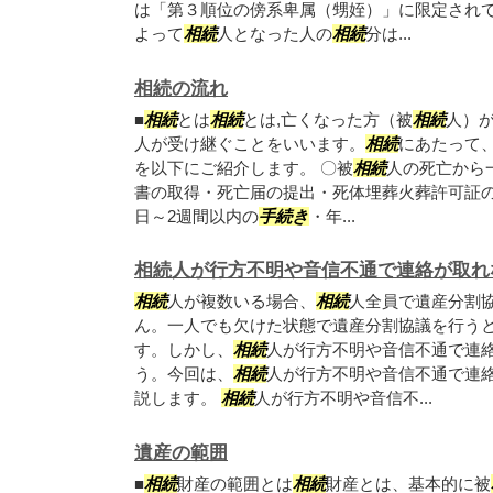
は「第３順位の傍系卑属（甥姪）」に限定され
よって
相続
人となった人の
相続
分は...
相続の流れ
■
相続
とは
相続
とは,亡くなった方（被
相続
人）
人が受け継ぐことをいいます。
相続
にあたって
を以下にご紹介します。 〇被
相続
人の死亡から
書の取得・死亡届の提出・死体埋葬火葬許可証の
日～2週間以内の
手続き
・年...
相続人が行方不明や音信不通で連絡が取れ
相続
人が複数いる場合、
相続
人全員で遺産分割
ん。一人でも欠けた状態で遺産分割協議を行う
す。しかし、
相続
人が行方不明や音信不通で連
う。今回は、
相続
人が行方不明や音信不通で連
説します。
相続
人が行方不明や音信不...
遺産の範囲
■
相続
財産の範囲とは
相続
財産とは、基本的に被