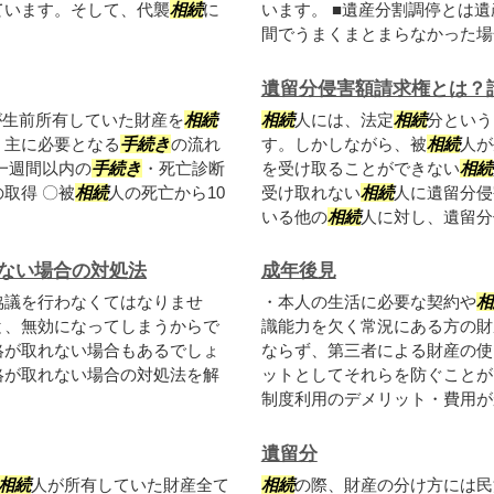
ています。そして、代襲
相続
に
います。 ■遺産分割調停とは
間でうまくまとまらなかった場合
遺留分侵害額請求権とは？
が生前所有していた財産を
相続
相続
人には、法定
相続
分という
、主に必要となる
手続き
の流れ
す。しかしながら、被
相続
人が
一週間以内の
手続き
・死亡診断
を受け取ることができない
相続
取得 〇被
相続
人の死亡から10
受け取れない
相続
人に遺留分侵
いる他の
相続
人に対し、遺留分侵
ない場合の対処法
成年後見
協議を行わなくてはなりませ
・本人の生活に必要な契約や
相
と、無効になってしまうからで
識能力を欠く常況にある方の財
絡が取れない場合もあるでしょ
ならず、第三者による財産の使
絡が取れない場合の対処法を解
ットとしてそれらを防ぐことが
制度利用のデメリット・費用がか
遺留分
相続
人が所有していた財産全て
相続
の際、財産の分け方には民