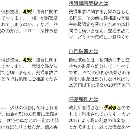
後遺障害等級とは
、債務整理、
相続
・遺言に関す
交通事故に関するお悩みはもち
しております。「相手が損害賠
る問題、その他法律相談など幅
されてしまうのか。」など、些
害等級認定を受けるための資料
悩みの方は、マロニエ法律事務
問でも構いません。交通事故に
で、どうぞお気軽にご相談くださ
自己破産とは
、債務整理、
相続
・遺言に関す
自己破産とは、裁判所に申し立
しております。「示談交渉が決
持ちの財産を処分して、すべて
問でも構いません。交通事故に
です。 全ての債務が免除され
、どうぞお気軽にご相談くださ
高価な財産は処分しなければな
99万円以下の現金や20万円以下.
任意整理とは
払い、残りの債務は免除される
裁判所を通さない
手続き
なので
、借金が5分の1程度に圧縮さ
もよく利用されています。 た
は、住宅や車などの一定の価値
20%）より高い利息の借金を
なければなりませんが、個人再
とができます。残った借金を3