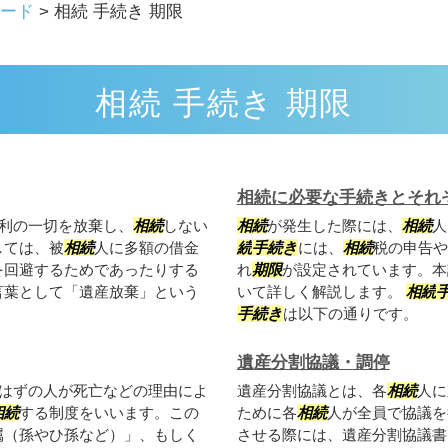
ード
>
相続 手続き 期限
相続 手続き 期限
相続に必要な手続きとそれ
利の一切を放棄し、
相続
しない
相続
が発生した際には、
相続
人
しては、被
相続
人に多額の借金
続
手続き
には、
相続
税の申告や
を回避するためであったりする
れ
期限
が設定されています。本
言葉として「遺産放棄」という
いて詳しく解説します。
相続
手続き
は以下の通りです。
遺産分割協議・調停
はずの人が死亡などの理由によ
遺産分割協議とは、各
相続
人に
相続
する制度をいいます。この
ために各
相続
人が全員で協議を
属（孫やひ孫など）」、もしく
させる際には、遺産分割協議書