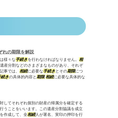
ぞれの期限を解説
は様々な
手続き
を行わなければなりません。
相
遺産分割などのさまざまなものがあり、それぞ
記事では、
相続
に必要な
手続き
とその
期限
につ
手続き
の具体的内容と
期限
相続
に必要な具体的な
対してそれぞれ個別の財産の帰属分を確定する
行うことをいいます。この遺産分割協議を成立
を作成して、全
相続
人が署名、実印の押印を行