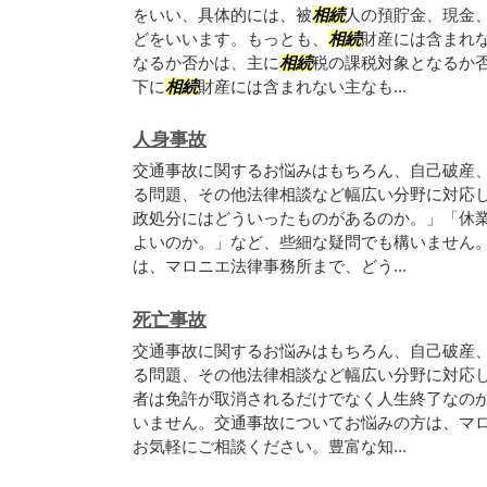
をいい、具体的には、被
相続
人の預貯金、現金
どをいいます。もっとも、
相続
財産には含まれ
なるか否かは、主に
相続
税の課税対象となるか
下に
相続
財産には含まれない主なも...
人身事故
交通事故に関するお悩みはもちろん、自己破産
る問題、その他法律相談など幅広い分野に対応
政処分にはどういったものがあるのか。」「休
よいのか。」など、些細な疑問でも構いません
は、マロニエ法律事務所まで、どう...
死亡事故
交通事故に関するお悩みはもちろん、自己破産
る問題、その他法律相談など幅広い分野に対応
者は免許が取消されるだけでなく人生終了なの
いません。交通事故についてお悩みの方は、マ
お気軽にご相談ください。豊富な知...