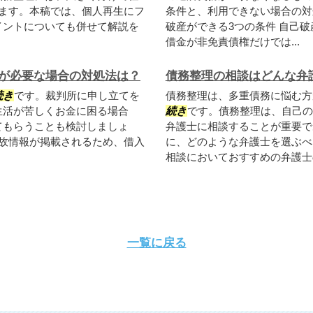
ます。本稿では、個人再生にフ
条件と、利用できない場合の対
イントについても併せて解説を
破産ができる3つの条件 自己
借金が非免責債権だけでは...
が必要な場合の対処法は？
債務整理の相談はどんな弁
続き
です。裁判所に申し立てを
債務整理は、多重債務に悩む方
生活が苦しくお金に困る場合
続き
です。債務整理は、自己の
てもらうことも検討しましょ
弁護士に相談することが重要で
事故情報が掲載されるため、借入
に、どのような弁護士を選ぶべ
相談においておすすめの弁護士の
一覧に戻る