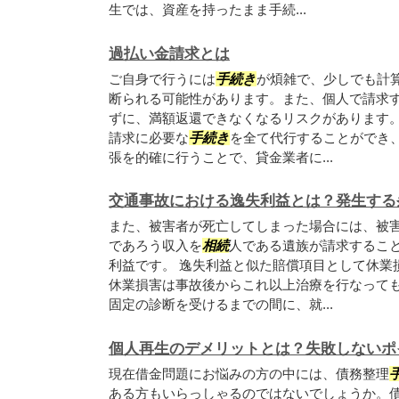
生では、資産を持ったまま手続...
過払い金請求とは
ご自身で行うには
手続き
が煩雑で、少しでも計
断られる可能性があります。また、個人で請求
ずに、満額返還できなくなるリスクがあります。
請求に必要な
手続き
を全て代行することができ
張を的確に行うことで、貸金業者に...
交通事故における逸失利益とは？発生する
また、被害者が死亡してしまった場合には、被
であろう収入を
相続
人である遺族が請求するこ
利益です。 逸失利益と似た賠償項目として休業
休業損害は事故後からこれ以上治療を行なって
固定の診断を受けるまでの間に、就...
個人再生のデメリットとは？失敗しないポ
現在借金問題にお悩みの方の中には、債務整理
ある方もいらっしゃるのではないでしょうか。