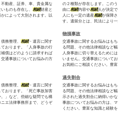
、不動産、証券、車、貴金属な
の２種類が存在します。このう
ないものも存在し、
相続
財産と
由に
相続
内容や
相続
人が決定で
否かによって大別されます。以
人にも一定の遺産
相続
が保障さ
す。遺留分とは、民法により一定
物損事故
、債務整理、
相続
・遺言に関す
交通事故に関するお悩みはもち
しております。「人身事故の行
る問題、その他法律相談など幅
業補償はどのように請求すれば
人身事故に切り替えるためには
。交通事故についてお悩みの方
いません。交通事故についてお
お気軽にご相談ください。豊富な
過失割合
、債務整理、
相続
・遺言に関す
交通事故に関するお悩みはもち
しております。「死亡事故加害
る問題、その他法律相談など幅
か。」など、些細な疑問でも構
示された過失割合に納得いかな
ロニエ法律事務所まで、どうぞ
事故についてお悩みの方は、マ
ください。豊富な知識と経験を基