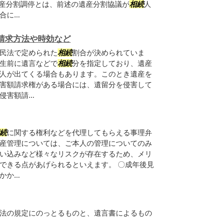
遺産分割調停とは、前述の遺産分割協議が
相続
人
に...
請求方法や時効など
民法で定められた
相続
割合が決められていま
生前に遺言などで
相続
分を指定しており、遺産
人が出てくる場合もあります。このとき遺産を
害額請求権がある場合には、遺留分を侵害して
害額請...
続
に関する権利などを代理してもらえる事理弁
産管理については、ご本人の管理についてのみ
い込みなど様々なリスクが存在するため、メリ
できる点があげられるといえます。 〇成年後見
か...
法の規定にのっとるものと、遺言書によるもの