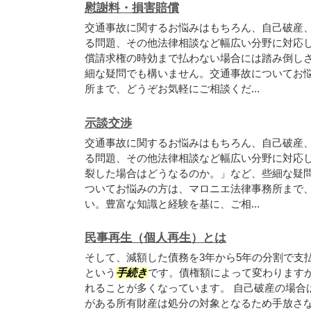
慰謝料・損害賠償
交通事故に関するお悩みはもちろん、自己破産
る問題、その他法律相談など幅広い分野に対応
償請求権の時効まで払わない場合には踏み倒し
細な疑問でも構いません。交通事故についてお
所まで、どうぞお気軽にご相談くだ...
示談交渉
交通事故に関するお悩みはもちろん、自己破産
る問題、その他法律相談など幅広い分野に対応
裂した場合はどうなるのか。」など、些細な疑
ついてお悩みの方は、マロニエ法律事務所まで
い。豊富な知識と経験を基に、ご相...
民事再生（個人再生）とは
そして、減額した債務を3年から5年の分割で支
という
手続き
です。債権額によって変わりますが
れることが多くなっています。 自己破産の場合
がある所有財産は処分の対象となるため手放さ