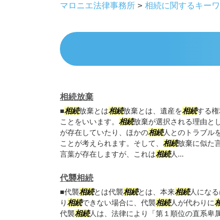
マロニエ法律事務所
>
相続に関するキーワ
相続放棄
■
相続
放棄とは
相続
放棄とは、遺産を
相続
する権
ことをいいます。
相続
放棄が選択される理由と
が存在していたり、ほかの
相続
人とのトラブル
ことが考えられます。そして、
相続
放棄に似た
言葉が存在しますが、これは
相続
人...
代襲相続
■代襲
相続
とは代襲
相続
とは、本来
相続
人になる
り
相続
できない場合に、代襲
相続
人が代わりに
代襲
相続
人は、法律により「第１順位の直系卑