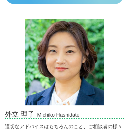
個人再生 スケジュール
交通事故 休業補償
遺産相続 死後何日
債務整理 弁護士 伊東市
任意整理 いつから5年
物損事故から人身に変更された 加害者
相続手続き 期限
交通事故 弁護士 富士市
自己破産手続き中 してはいけないこと
死亡事故 賠償金
遺産相続 期限
債務整理 弁護士 三島市
任意整理 期間延長
慰謝料相場 事故
相続人
債務整理 弁護士 御殿場市
示談交渉
代襲相続 甥姪
債務整理 弁護士 沼津市
過失割合
相続放棄 デメリット
交通事故 弁護士 三島市
死亡事故加害者
財産放棄 費用
交通事故 弁護士 熱海市
相続 子供死亡 孫
債務整理 弁護士 熱海市
遺産分割協議書 有効期限
相続 弁護士 富士市
相続人 意味
相続 弁護士 伊豆市
債務整理 弁護士 富士市
交通事故 弁護士 沼津市
交通事故 弁護士 御殿場市
外立 理子
Michiko Hashidate
適切なアドバイスはもちろんのこと、ご相談者の様々