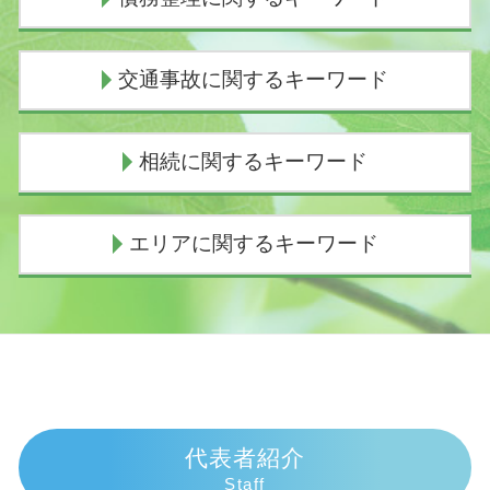
個人再生 任意整理
交通事故に関するキーワード
民事再生 会社更生 違い
個人再生 バレる
債務整理とは デメリット
過失割合とは
相続に関するキーワード
債務整理とは わかりやすく
過失割合 10対0
任意整理 弁護士 選び方
逸失利益 とは
債務整理 デメリット 知恵袋
損害賠償請求権
遺産相続 手続き
エリアに関するキーワード
闇金被害 相談
示談交渉権
遺産相続
債務整理 弁護士 おすすめ
交通事故 人身事故
遺産相続 兄弟
任意整理とは わかりやすく
過失割合 誰が決める
法定相続人 遺留分
交通事故 弁護士 伊豆市
個人再生 デメリット
逸失利益 計算
相続順位 離婚
相続 弁護士 伊東市
任意整理 期間
物損事故 慰謝料
相続手続き 費用
相続 弁護士 三島市
個人再生 失敗 弁護士費用
示談交渉 弁護士費用
遺産相続手続き 費用
債務整理 弁護士 伊豆市
債務整理 費用
人身事故 行政処分
相続順位 図
相続 弁護士 熱海市
自己破産 条件
人身事故 損害賠償
遺産相続 兄弟 絶縁
相続 弁護士 沼津市
代表者紹介
任意整理 ブラックリスト
交通事故 過失割合9対1
法定相続人 孫
交通事故 弁護士 伊東市
Staff