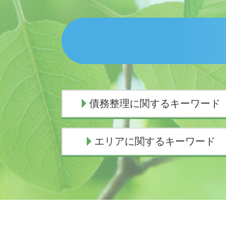
債務整理に関するキーワード
民事再生 会社更生 違い
エリアに関するキーワード
債務整理
任意整理 デメリット
債務整理とは 個人
相続 弁護士 沼津市
個人再生 失敗
交通事故 弁護士 御殿場市
債務整理 デメリット
相続 弁護士 三島市
任意整理 弁護士 選び方
相続 弁護士 伊東市
民事再生 流れ
債務整理 弁護士 沼津市