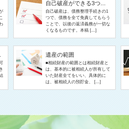
自己破産ができる3つ...
が
自己破産は、債務整理手続きの1
こ
つで、債務を全て免責してもらう
わ
ことで、以後の返済義務が一切な
くなるものです。本稿 […]
.
遺産の範囲
可
■相続財産の範囲とは相続財産と
き
は、基本的に被相続人が所有して
結
いた財産全てをいい、具体的に
は、被相続人の預貯金、 […]