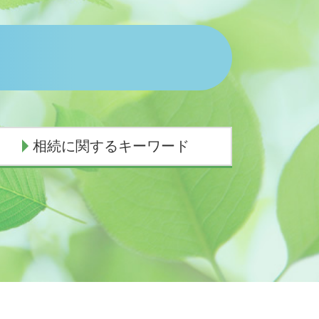
相続に関するキーワード
相続 孫 土地
相続手続き
代襲相続 養子
遺産分割協議書 有効期限
相続人 意味
遺産相続 兄弟 絶縁
相続放棄 デメリット
相続 手続き 一覧