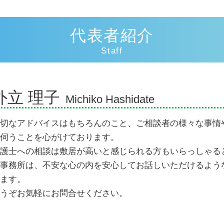
過失割合 10対0
交通事故 示談交渉とは
代表者紹介
追突事故 過失割合
交通事故 過失割合納得いかない
Staff
交通事故 人身事故
人身事故 物損事故 違い
示談交渉 弁護士費用
外立 理子
逸失利益 とは
Michiko Hashidate
示談交渉 弁護士
過失割合 慰謝料
切なアドバイスはもちろんのこと、ご相談者の様々な事情
車 人身事故
伺うことを心がけております。
損害賠償の範囲
護士への相談は敷居が高いと感じられる方もいらっしゃる
事務所は、不安な心の内を安心してお話しいただけるよう
ます。
うぞお気軽にお問合せください。