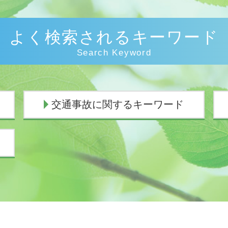
よく検索されるキーワード
Search Keyword
交通事故に関するキーワード
人身事故 損害賠償
人身事故 慰謝料
示談交渉権
交通事故 休業補償
交通事故 過失割合8対2
人身事故 示談
物損事故 慰謝料
交通事故 弁護士 示談交渉 期間