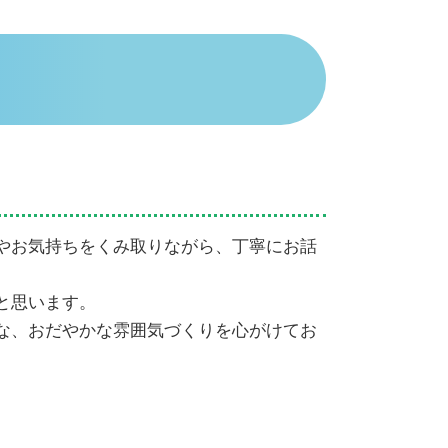
遺産相続 兄弟
代襲相続 相続放棄
代襲相続
相続手続き 自分で
相続放棄 手続き 流れ
遺産相続 放棄
相続手続き 銀行
相続放棄 手続き 生前
遺産 孫 どのくらい
相続放棄申述書
やお気持ちをくみ取りながら、丁寧にお話
成年後見申立 必要書類
相続 介護 寄与分
と思います。
な、おだやかな雰囲気づくりを心がけてお