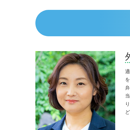
債務整理 デメリット 知恵袋
相続 弁護士 伊豆市
債務整理とは デメリット
債務整理 弁護士 伊豆市
任意整理とは わかりやすく
債務整理 弁護士 伊東市
債務整理 弁護士 おすすめ
相続 弁護士 御殿場市
債務整理 おすすめ
債務整理 弁護士 富士市
債務整理 費用
相続 弁護士 熱海市
個人再生 デメリット
交通事故 弁護士 伊豆市
自己破産 条件
交通事故 弁護士 三島市
個人再生 失敗 弁護士費用
交通事故 弁護士 沼津市
債務整理とは わかりやすく
相続 弁護士 富士市
適
任意整理 いつから5年
交通事故 弁護士 富士市
を
任意整理 意味ない
交通事故 弁護士 伊東市
弁
債務整理 弁護士 三島市
当
債務整理 弁護士 熱海市
り
債務整理 弁護士 御殿場市
ど