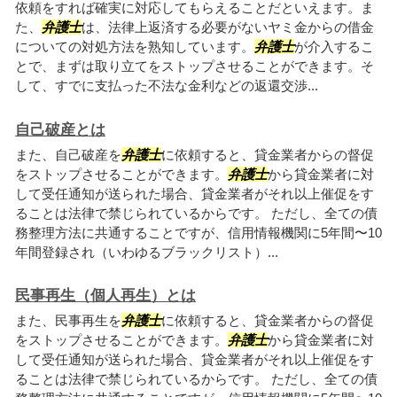
依頼をすれば確実に対応してもらえることだといえます。ま
た、
弁護士
は、法律上返済する必要がないヤミ金からの借金
についての対処方法を熟知しています。
弁護士
が介入するこ
とで、まずは取り立てをストップさせることができます。そ
して、すでに支払った不法な金利などの返還交渉...
自己破産とは
また、自己破産を
弁護士
に依頼すると、貸金業者からの督促
をストップさせることができます。
弁護士
から貸金業者に対
して受任通知が送られた場合、貸金業者がそれ以上催促をす
ることは法律で禁じられているからです。 ただし、全ての債
務整理方法に共通することですが、信用情報機関に5年間〜10
年間登録され（いわゆるブラックリスト）...
民事再生（個人再生）とは
また、民事再生を
弁護士
に依頼すると、貸金業者からの督促
をストップさせることができます。
弁護士
から貸金業者に対
して受任通知が送られた場合、貸金業者がそれ以上催促をす
ることは法律で禁じられているからです。 ただし、全ての債