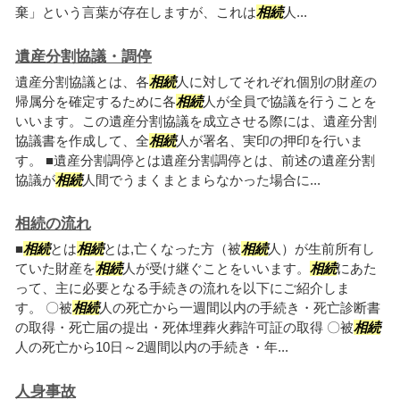
棄」という言葉が存在しますが、これは
相続
人...
遺産分割協議・調停
遺産分割協議とは、各
相続
人に対してそれぞれ個別の財産の
帰属分を確定するために各
相続
人が全員で協議を行うことを
いいます。この遺産分割協議を成立させる際には、遺産分割
協議書を作成して、全
相続
人が署名、実印の押印を行いま
す。 ■遺産分割調停とは遺産分割調停とは、前述の遺産分割
協議が
相続
人間でうまくまとまらなかった場合に...
相続の流れ
■
相続
とは
相続
とは,亡くなった方（被
相続
人）が生前所有し
ていた財産を
相続
人が受け継ぐことをいいます。
相続
にあた
って、主に必要となる手続きの流れを以下にご紹介しま
す。 〇被
相続
人の死亡から一週間以内の手続き・死亡診断書
の取得・死亡届の提出・死体埋葬火葬許可証の取得 〇被
相続
人の死亡から10日～2週間以内の手続き・年...
人身事故