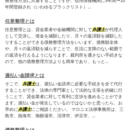
務整理方法に共通することですが、信用情報機関に5年間〜10
年間登録され（いわゆるブラックリスト）...
任意整理とは
任意整理とは、貸金業者や金融機関に対して
弁護士
が代理人
として交渉し、借金を減額したり、月々の返済額を減額した
りすることができる債務整理方法をいいます。債務額全体
や、月々の返済額を減らすことで、生活に支障のない範囲で
の返済を行えるようになります。裁判所を通さない手続きな
ので、他の債務整理方法よりも簡単であり、もっと...
過払い金請求とは
そこで、
弁護士
は、過払い金請求に必要な手続きを全て代行
することができ、法律の専門家として法的な主張を的確に行
うことで、貸金業者に対して有利に交渉を進めることができ
ます。過払い金が発生しているのではないかと思ったら、お
早めに
弁護士
にご相談ください。 マロニエ法律事務所は、三
島市、熱海市、御殿場市、沼津市、伊豆市、...