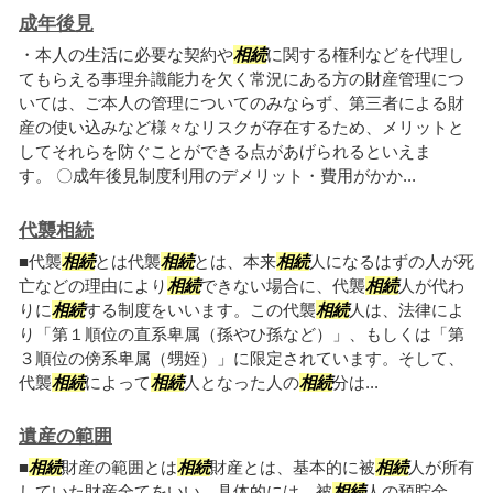
成年後見
・本人の生活に必要な契約や
相続
に関する権利などを代理し
てもらえる事理弁識能力を欠く常況にある方の財産管理につ
いては、ご本人の管理についてのみならず、第三者による財
産の使い込みなど様々なリスクが存在するため、メリットと
してそれらを防ぐことができる点があげられるといえま
す。 〇成年後見制度利用のデメリット・費用がかか...
代襲相続
■代襲
相続
とは代襲
相続
とは、本来
相続
人になるはずの人が死
亡などの理由により
相続
できない場合に、代襲
相続
人が代わ
りに
相続
する制度をいいます。この代襲
相続
人は、法律によ
り「第１順位の直系卑属（孫やひ孫など）」、もしくは「第
３順位の傍系卑属（甥姪）」に限定されています。そして、
代襲
相続
によって
相続
人となった人の
相続
分は...
遺産の範囲
■
相続
財産の範囲とは
相続
財産とは、基本的に被
相続
人が所有
していた財産全てをいい、具体的には、被
相続
人の預貯金、