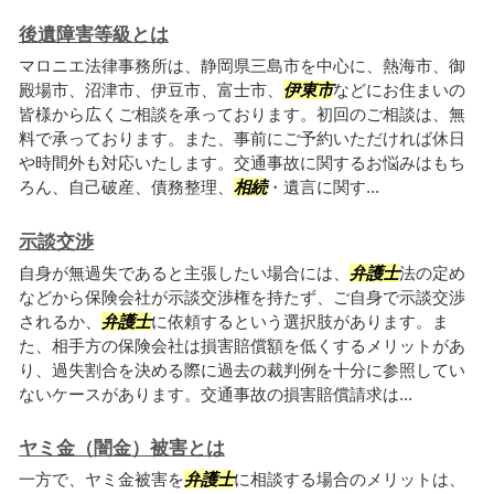
後遺障害等級とは
マロニエ法律事務所は、静岡県三島市を中心に、熱海市、御
殿場市、沼津市、伊豆市、富士市、
伊東市
などにお住まいの
皆様から広くご相談を承っております。初回のご相談は、無
料で承っております。また、事前にご予約いただければ休日
や時間外も対応いたします。交通事故に関するお悩みはもち
ろん、自己破産、債務整理、
相続
・遺言に関す...
示談交渉
自身が無過失であると主張したい場合には、
弁護士
法の定め
などから保険会社が示談交渉権を持たず、ご自身で示談交渉
されるか、
弁護士
に依頼するという選択肢があります。ま
た、相手方の保険会社は損害賠償額を低くするメリットがあ
り、過失割合を決める際に過去の裁判例を十分に参照してい
ないケースがあります。交通事故の損害賠償請求は...
ヤミ金（闇金）被害とは
一方で、ヤミ金被害を
弁護士
に相談する場合のメリットは、