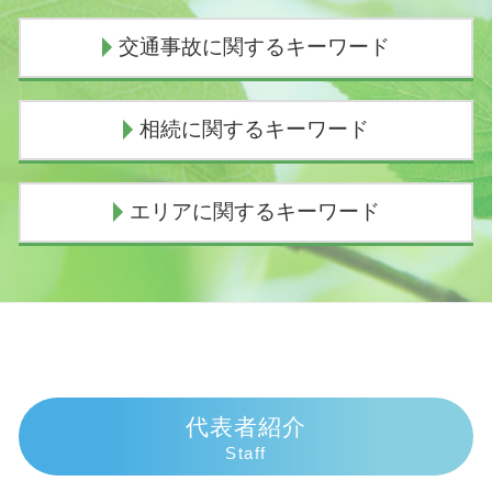
個人再生 手続き
交通事故に関するキーワード
個人再生 費用 安い
任意整理とは わかりやすく
個人再生 デメリット
交通事故 慰謝料むちうち
相続に関するキーワード
債務整理 弁護士 おすすめ
交通事故 むちうち 慰謝料
個人再生 費用
過失割合とは
個人再生 バレる
過失割合 10対0
相続放棄 手続き 期間
エリアに関するキーワード
債務整理 デメリット 知恵袋
過失割合 誰が決める
法定相続人 兄弟
任意整理 弁護士 選び方
死亡事故加害者
相続放棄 手続き
任意整理とは
損害賠償の範囲
相続放棄
交通事故 弁護士 伊豆市
個人再生 費用 分割
交通事故 示談交渉とは
祖母 遺産相続 孫
相続 弁護士 沼津市
過払い金 時効
交通事故 慰謝料通院
相続手続き 費用
交通事故 弁護士 三島市
任意整理 デメリット
死亡事故 人生終了
相続放棄 できない
相続 弁護士 三島市
債務整理 連帯保証人
示談交渉 意味
代襲相続 手続き
交通事故 弁護士 富士市
債務整理とは
物損事故 慰謝料
法定相続人 孫
債務整理 弁護士 熱海市
代表者紹介
個人再生 失敗
人身事故 行政処分
相続放棄 郵送
交通事故 弁護士 沼津市
Staff
債務整理 種類
物損事故 警察呼ばなかった 後日
法定相続人 割合
債務整理 弁護士 沼津市