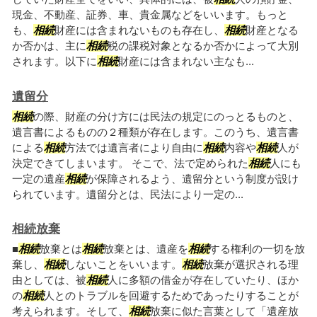
現金、不動産、証券、車、貴金属などをいいます。もっと
も、
相続
財産には含まれないものも存在し、
相続
財産となる
か否かは、主に
相続
税の課税対象となるか否かによって大別
されます。以下に
相続
財産には含まれない主なも...
遺留分
相続
の際、財産の分け方には民法の規定にのっとるものと、
遺言書によるものの２種類が存在します。このうち、遺言書
による
相続
方法では遺言者により自由に
相続
内容や
相続
人が
決定できてしまいます。 そこで、法で定められた
相続
人にも
一定の遺産
相続
が保障されるよう、遺留分という制度が設け
られています。遺留分とは、民法により一定の...
相続放棄
■
相続
放棄とは
相続
放棄とは、遺産を
相続
する権利の一切を放
棄し、
相続
しないことをいいます。
相続
放棄が選択される理
由としては、被
相続
人に多額の借金が存在していたり、ほか
の
相続
人とのトラブルを回避するためであったりすることが
考えられます。そして、
相続
放棄に似た言葉として「遺産放