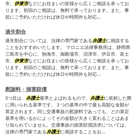
市、
伊東市
などにお住まいの皆様から広くご相談を承ってお
ります。初回のご相談は、無料で承っております。また、事
前にご予約いただければ休日や時間外も対応...
過失割合
過失割合については、法律の専門家である
弁護士
に相談する
ことをおすすめいたします。 マロニエ法律事務所は、静岡県
三島市を中心に、熱海市、御殿場市、沼津市、伊豆市、富士
市、
伊東市
などにお住まいの皆様から広くご相談を承ってお
ります。初回のご相談は、無料で承っております。また、事
前にご予約いただければ休日や時間外も対応...
慰謝料・損害賠償
3つ目は、
弁護士
基準とよばれるもので、
弁護士
に依頼した際
に用いられる基準です。３つの基準の中で最も高額な金額が
算定されます。同じ交通事故の慰謝料であっても、どの算定
基準を用いるかによってその金額が大きく変わることはあま
り知られていません。交通事故の損害賠償請求については、
法律の専門家である
弁護士
に相談することをお...