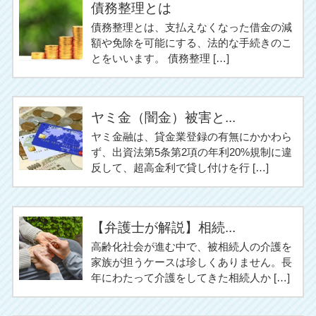
債務整理とは
債務整理とは、支払えなくなった借金の減
額や免除を可能にする、法的な手続きのこ
とをいいます。 債務整理 […]
ヤミ金（闇金）被害と...
ヤミ金融は、貸金業登録の有無にかかわら
ず、出資法第5条第2項の年利20%規制に違
反して、超高金利で貸し付けを行 […]
【弁護士が解説】相続...
高齢化社会が進む中で、被相続人の介護を
家族が担うケースは珍しくありません。長
年にわたって介護をしてきた相続人か […]