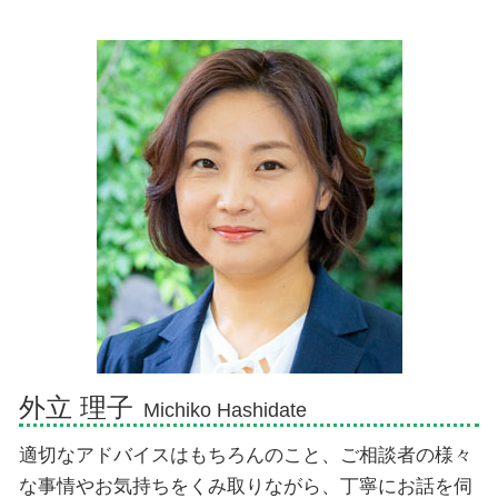
個人再生 流れ
示談交渉の仕方
相続 子供死亡 孫
交通事故 弁護士 伊東市
自己破産手続き中 してはいけないこと
交通事故 弁護士 示談交渉 期間
相続放棄 手続き 流れ
相続 弁護士 富士市
任意整理 費用
人身事故とは
遺産相続 期限
債務整理 弁護士 富士市
損害賠償請求権
遺産 孫 どのくらい
債務整理 弁護士 三島市
人身事故 慰謝料
限定承認 わかりやすく
相続 弁護士 伊豆市
人身事故 示談
成年後見人 権限
債務整理 弁護士 伊豆市
相続人 順位
相続 弁護士 伊東市
相続放棄 手続き 自分で
相続 弁護士 熱海市
独身の兄 相続
交通事故 弁護士 熱海市
交通事故 弁護士 御殿場市
債務整理 弁護士 伊東市
債務整理 弁護士 御殿場市
外立 理子
Michiko Hashidate
適切なアドバイスはもちろんのこと、ご相談者の様々
な事情やお気持ちをくみ取りながら、丁寧にお話を伺