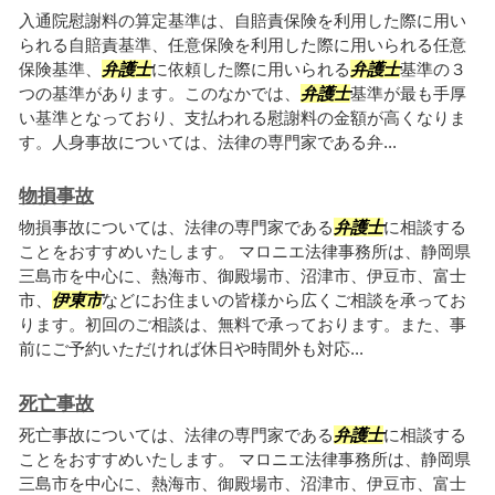
入通院慰謝料の算定基準は、自賠責保険を利用した際に用い
られる自賠責基準、任意保険を利用した際に用いられる任意
保険基準、
弁護士
に依頼した際に用いられる
弁護士
基準の３
つの基準があります。このなかでは、
弁護士
基準が最も手厚
い基準となっており、支払われる慰謝料の金額が高くなりま
す。人身事故については、法律の専門家である弁...
物損事故
物損事故については、法律の専門家である
弁護士
に相談する
ことをおすすめいたします。 マロニエ法律事務所は、静岡県
三島市を中心に、熱海市、御殿場市、沼津市、伊豆市、富士
市、
伊東市
などにお住まいの皆様から広くご相談を承ってお
ります。初回のご相談は、無料で承っております。また、事
前にご予約いただければ休日や時間外も対応...
死亡事故
死亡事故については、法律の専門家である
弁護士
に相談する
ことをおすすめいたします。 マロニエ法律事務所は、静岡県
三島市を中心に、熱海市、御殿場市、沼津市、伊豆市、富士