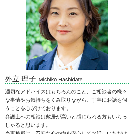
人身事故 示談
相続放棄
交通事故 弁護士 熱海市
相続手続き 法務局
相続 弁護士 熱海市
相続 順位 配偶者なし
債務整理 弁護士 熱海市
限定承認 わかりやすく
相続 弁護士 伊豆市
相続 弁護士 三島市
債務整理 弁護士 沼津市
交通事故 弁護士 伊東市
外立 理子
Michiko Hashidate
適切なアドバイスはもちろんのこと、ご相談者の様々
な事情やお気持ちをくみ取りながら、丁寧にお話を伺
うことを心がけております。
弁護士への相談は敷居が高いと感じられる方もいらっ
しゃると思います。
当事務所は、不安な心の内を安心してお話しいただけ