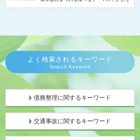
よく検索されるキーワード
Search Keyword
債務整理に関するキーワード
債務整理
交通事故に関するキーワード
個人再生 バレる
個人再生 費用
自己破産 条件
過失割合 10対0