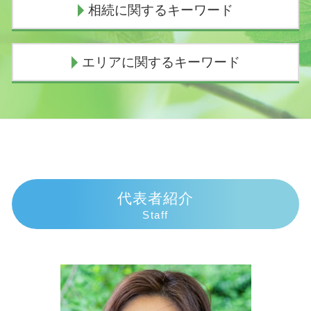
相続に関するキーワード
個人再生 費用 期間
逸失利益 計算
任意整理とは わかりやすく
交通事故 休業補償
債務整理 弁護士 おすすめ
交通事故 過失割合8対2
相続 土地
エリアに関するキーワード
債務整理 デメリット
人身事故 慰謝料
遺産相続 いつまで
個人再生 申立後 通帳
交通事故 過失割合納得いかない
遺産 相続 が 振り込ま れる まで
任意整理とは
交通事故 示談交渉とは
代襲相続 甥姪
交通事故 弁護士 沼津市
個人再生 流れ
損害賠償請求権
遺産相続
相続 弁護士 伊東市
自己破産手続き中 してはいけないこと
人身事故 損害賠償
遺産相続 長男
債務整理 弁護士 三島市
任意整理 いつから5年
物損事故 慰謝料
祖母 遺産相続 孫
相続 弁護士 御殿場市
個人再生 費用 分割
死亡事故加害者
法定相続人
債務整理 弁護士 富士市
ヤミ金被害
過失割合
遺産相続 死後何日
交通事故 弁護士 富士市
代表者紹介
任意整理 流れ
逸失利益 とは
相続放棄 子供
交通事故 弁護士 伊豆市
Staff
個人再生 失敗 弁護士費用
示談交渉の仕方
相続放棄 手続き 期間
交通事故 弁護士 三島市
過払い金 時効
死亡事故 人生終了
相続放棄 手続き 流れ
相続 弁護士 富士市
債務整理とは デメリット
示談交渉権
相続放棄 手続き 生前
交通事故 弁護士 御殿場市
闇金被害 相談
車 人身事故
相続手続き 費用
相続 弁護士 沼津市
過失割合とは
相続順位 図
債務整理 弁護士 伊豆市
交通事故 慰謝料通院
相続手続き 期限
債務整理 弁護士 御殿場市