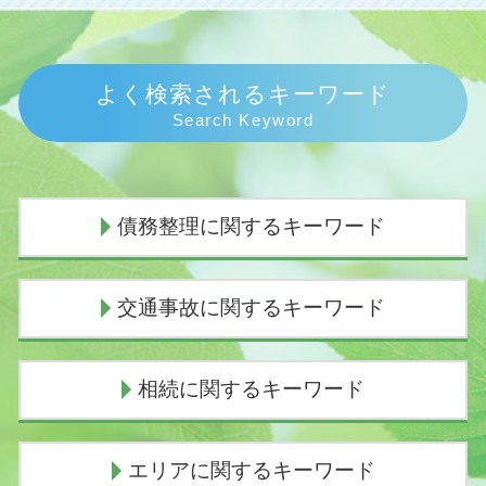
よく検索されるキーワード
Search Keyword
債務整理に関するキーワード
個人再生 失敗
交通事故に関するキーワード
闇金被害 相談
任意整理中 借入
任意整理とは わかりやすく
交通事故 むちうち 慰謝料
相続に関するキーワード
任意整理 デメリット
交通事故 過失割合9対1
個人再生 申立後 通帳
逸失利益 計算
債務整理 おすすめ
損害賠償請求権
相続放棄 デメリット
エリアに関するキーワード
任意整理とは
損害賠償の範囲
法定相続人