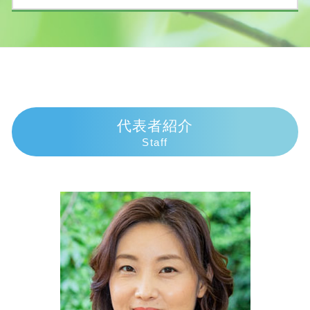
任意整理 弁護士 選び方
慰謝料相場 事故
相続放棄 手続き 自分で
個人再生 費用 安い
死亡事故 賠償金
財産放棄 費用
債務整理 弁護士 伊東市
債務整理とは 個人
過失割合 10対0
遺留分侵害額請求権 時効
交通事故 弁護士 伊豆市
債務整理 費用
物損事故 警察呼ばなかった 後日
相続放棄 必要書類 裁判所
相続 弁護士 沼津市
個人再生 任意整理
車 人身事故
相続 手続き 法務局
交通事故 弁護士 三島市
債務整理とは
示談交渉 弁護士費用
相続手続き 費用
交通事故 弁護士 御殿場市
個人再生 手続き
交通事故 慰謝料むちうち
遺産相続 期限 土地
相続 弁護士 伊東市
代表者紹介
ヤミ金被害
人身事故 損害賠償
遺産放棄 期限
相続 弁護士 伊豆市
Staff
民事再生 流れ
交通事故 過失割合8対2
法定相続人 割合
債務整理 弁護士 伊豆市
自己破産手続き中 してはいけないこと
交通事故 過失割合納得いかない
相続人 行方不明
債務整理 弁護士 富士市
民事再生 会社更生 違い
交通事故 示談交渉とは
相続 順位 配偶者なし
相続 弁護士 熱海市
個人再生 失敗 弁護士費用
追突事故 過失割合
祖母 遺産相続 孫
交通事故 弁護士 沼津市
損害賠償請求 時効
相続順位 独身
相続 弁護士 富士市
示談交渉権
遺産相続 分配
交通事故 弁護士 伊東市
示談交渉 意味
代襲相続人 遺留分
債務整理 弁護士 三島市
遺産 相続 が 振り込ま れる まで
相続 弁護士 御殿場市
相続 子供死亡 孫
債務整理 弁護士 沼津市
相続手続き 銀行
交通事故 弁護士 富士市