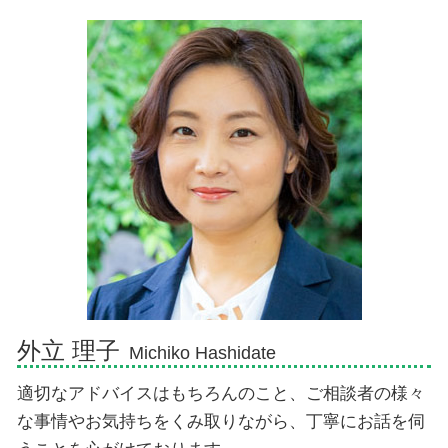
任意整理 期間
物損事故 警察呼ばなかった 後日
相続順位 離婚
相続 弁護士 御殿場市
任意整理 いつから5年
人身事故とは
遺産相続 いつまで
交通事故 弁護士 三島市
歩行者 信号無視 事故
土地 評価額 計算
債務整理 弁護士 伊豆市
交通事故 人身事故
相続放棄
相続 弁護士 三島市
示談交渉 弁護士
遺産放棄 期限
交通事故 弁護士 御殿場市
法定相続人 兄弟
債務整理 弁護士 伊東市
相続放棄 必要書類
相続 弁護士 富士市
相続放棄 手続き 生前
交通事故 弁護士 伊東市
相続 弁護士 伊豆市
債務整理 弁護士 三島市
債務整理 弁護士 富士市
外立 理子
Michiko Hashidate
適切なアドバイスはもちろんのこと、ご相談者の様々
な事情やお気持ちをくみ取りながら、丁寧にお話を伺