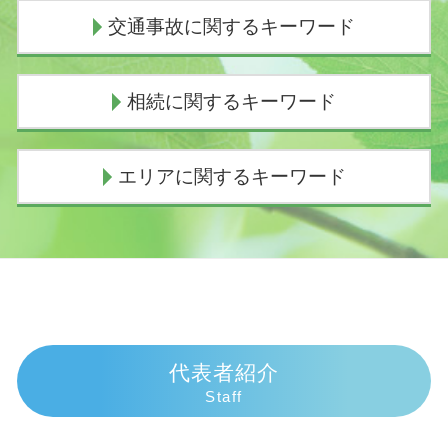
債務整理とは 個人
交通事故に関するキーワード
債務整理 種類
ヤミ金被害
任意整理 弁護士 選び方
物損事故から人身に変更された 加害者
相続に関するキーワード
闇金被害 相談
人身事故 物損事故 違い
個人再生 費用
交通事故 示談交渉とは
任意整理中 借入
示談交渉 弁護士費用
代襲相続 相続放棄
エリアに関するキーワード
任意整理 意味ない
逸失利益 計算
遺産相続 兄弟
任意整理 費用
示談交渉の仕方
遺産 孫 どのくらい
個人再生 費用 払えない
人身事故 行政処分
遺産相続 放棄 兄弟
相続 弁護士 熱海市
債務整理
慰謝料相場 事故
相続人
交通事故 弁護士 熱海市
民事再生 流れ
示談交渉
相続 順位 配偶者なし
交通事故 弁護士 沼津市
個人再生 官報
過失割合 10対0
代襲相続 手続き
相続 弁護士 沼津市
自己破産手続き中 してはいけないこと
死亡事故 人生終了
遺産相続 期限 土地
相続 弁護士 伊東市
個人再生 デメリット
物損事故 慰謝料
相続 子供なし
債務整理 弁護士 沼津市
代表者紹介
個人再生 申立後 通帳
交通事故 弁護士 示談交渉 期間
相続人 意味
債務整理 弁護士 御殿場市
Staff
債務整理 費用
過失割合 慰謝料
相続放棄 手続き 流れ
債務整理 弁護士 熱海市
個人再生 流れ
逸失利益 とは
遺産相続 分配
交通事故 弁護士 富士市