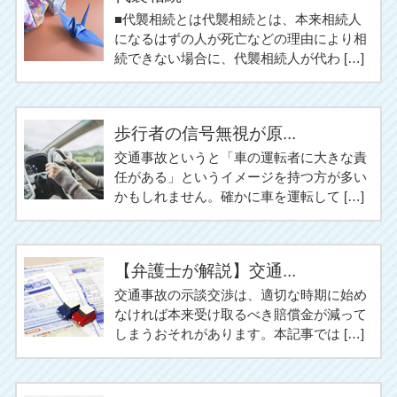
■代襲相続とは代襲相続とは、本来相続人
になるはずの人が死亡などの理由により相
続できない場合に、代襲相続人が代わ […]
歩行者の信号無視が原...
交通事故というと「車の運転者に大きな責
任がある」というイメージを持つ方が多い
かもしれません。確かに車を運転して […]
【弁護士が解説】交通...
交通事故の示談交渉は、適切な時期に始め
なければ本来受け取るべき賠償金が減って
しまうおそれがあります。本記事では […]