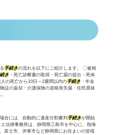
る
手続き
の流れを以下にご紹介します。 〇被相
続き
・死亡診断書の取得・死亡届の提出・死体
人の死亡から10日～2週間以内の
手続き
・年金
険証の返却・介護保険の資格喪失届・住民票抹
.
場合には、自動的に遺産分割審判
手続き
が開始
ニエ法律事務所は、静岡県三島市を中心に、熱海
、富士市、伊東市など静岡県にお住まいの皆様