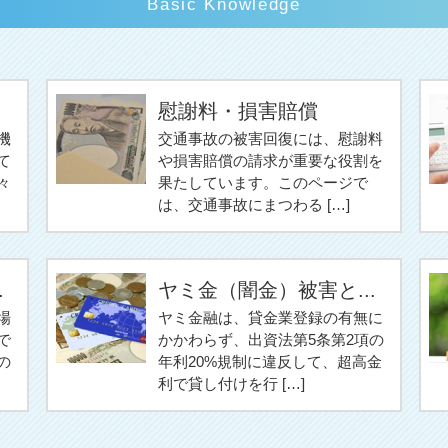
Basic Knowledge
慰謝料・損害賠償
機
交通事故の被害回復には、慰謝料
て
や損害賠償の請求が重要な役割を
々
果たしています。このページで
は、交通事故にまつわる […]
.
ヤミ金（闇金）被害と...
場
ヤミ金融は、貸金業登録の有無に
で
かかわらず、出資法第5条第2項の
の
年利20%規制に違反して、超高金
利で貸し付けを行 […]