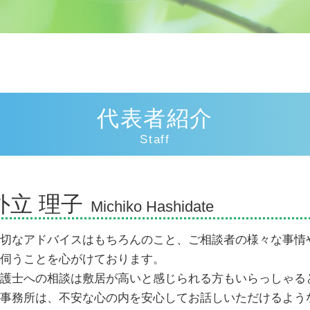
車 人身事故
死亡事故加害者
損害賠償請求権
慰謝料相場 事故
人身事故とは
逸失利益 計算
代表者紹介
逸失利益 とは
示談交渉 弁護士
Staff
示談交渉の仕方
物損事故 警察呼ばなかった 後日
示談交渉 弁護士費用
外立 理子
交通事故 慰謝料むちうち
Michiko Hashidate
人身事故 慰謝料
示談交渉
切なアドバイスはもちろんのこと、ご相談者の様々な事情
過失割合
伺うことを心がけております。
追突事故 過失割合
護士への相談は敷居が高いと感じられる方もいらっしゃる
事務所は、不安な心の内を安心してお話しいただけるよう