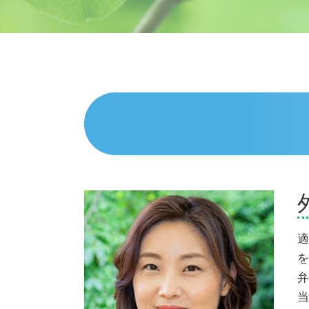
債務整理 デメリット
相続 弁護士 伊東市
任意整理 流れ
相続 弁護士 富士市
個人再生 申立後 通帳
債務整理 弁護士 三島市
任意整理 費用
相続 弁護士 三島市
任意整理中 借入
相続 弁護士 沼津市
債務整理とは 個人
交通事故 弁護士 伊東市
個人再生 費用 払えない
相続 弁護士 熱海市
任意整理 いつから5年
債務整理 弁護士 富士市
自己破産手続き中 してはいけないこ
交通事故 弁護士 三島市
と
交通事故 弁護士 沼津市
個人再生 失敗 弁護士費用
交通事故 弁護士 御殿場市
闇金被害 相談
交通事故 弁護士 伊豆市
債務整理 デメリット 知恵袋
債務整理 弁護士 伊東市
個人再生 任意整理
債務整理 弁護士 熱海市
適
任意整理とは
相続 弁護士 伊豆市
を
個人再生 流れ
債務整理 弁護士 御殿場市
弁
債務整理 費用
相続 弁護士 御殿場市
当
交通事故 弁護士 富士市