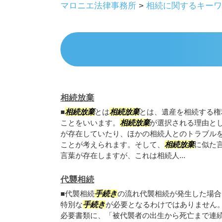
マロニエ法律事務所
>
相続に関するキーワ
相続放棄
■
相続放棄
とは
相続放棄
とは、遺産を相続する権
ことをいいます。
相続放棄
が選択される理由と
が存在していたり、ほかの相続人とのトラブル
ことが考えられます。そして、
相続放棄
に似た
言葉が存在しますが、これは相続人...
代襲相続
■代襲相続
手続き
の流れ代襲相続が発生した場合
特別な
手続き
が必要となるわけではありません
必要書類に、「被代襲者の出生から死亡まで連