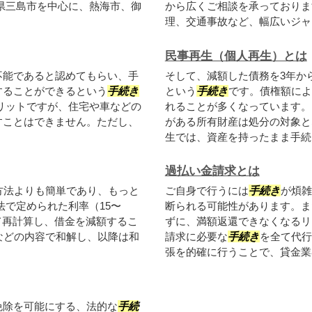
県三島市を中心に、熱海市、御
から広くご相談を承っておりま
理、交通事故など、幅広いジャン
民事再生（個人再生）とは
不能であると認めてもらい、手
そして、減額した債務を3年か
することができるという
手続き
という
手続き
です。債権額によ
リットですが、住宅や車などの
れることが多くなっています。
すことはできません。ただし、
がある所有財産は処分の対象と
生では、資産を持ったまま手続..
過払い金請求とは
方法よりも簡単であり、もっと
ご自身で行うには
手続き
が煩雑
法で定められた利率（15〜
断られる可能性があります。ま
て再計算し、借金を減額するこ
ずに、満額返還できなくなるリ
などの内容で和解し、以降は和
請求に必要な
手続き
を全て代行
張を的確に行うことで、貸金業者
免除を可能にする、法的な
手続