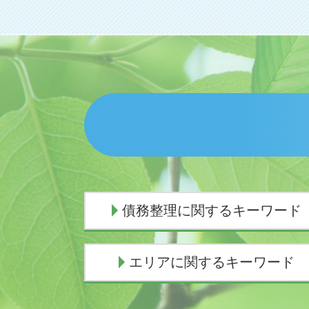
債務整理に関するキーワード
民事再生 会社更生 違い
エリアに関するキーワード
個人再生 スケジュール
債務整理とは
個人再生 デメリット
交通事故 弁護士 熱海市