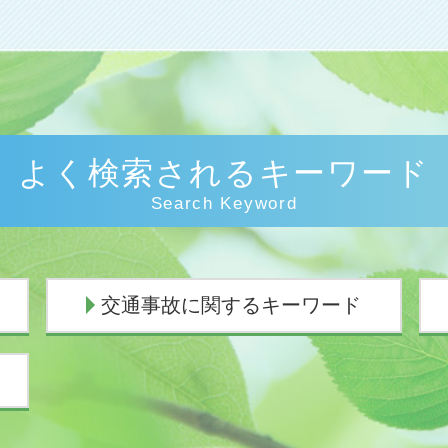
よく検索されるキーワード
Search Keyword
交通事故に関するキーワード
示談交渉 意味
人身事故 損害賠償
死亡事故 人生終了
損害賠償の範囲