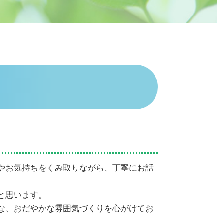
相続 子供なし
代襲相続 手続き
遺産相続 死後何日
遺留分侵害額請求権 時効
相続放棄 土地
相続手続き 誰に頼む
遺産相続手続き 費用
遺産相続
法定相続人 独身
相続順位 独身
相続手続き 必要書類
遺産相続 孫 離婚
遺産 孫 どのくらい
代襲相続 順位
やお気持ちをくみ取りながら、丁寧にお話
相続 欠格
遺産相続 いつまで
と思います。
な、おだやかな雰囲気づくりを心がけてお