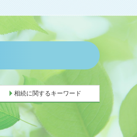
相続に関するキーワード
相続 子供死亡 孫
相続放棄 手続き 生前
遺産相続 期限 土地
相続 手続き 法務局