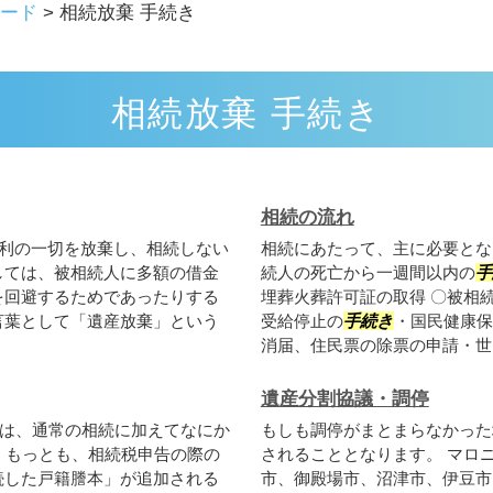
ード
>
相続放棄 手続き
相続放棄 手続き
相続の流れ
利の一切を放棄し、相続しない
相続にあたって、主に必要とな
しては、被相続人に多額の借金
続人の死亡から一週間以内の
手
を回避するためであったりする
埋葬火葬許可証の取得 〇被相続
言葉として「遺産放棄」という
受給停止の
手続き
・国民健康保
消届、住民票の除票の申請・世..
遺産分割協議・調停
は、通常の相続に加えてなにか
もしも調停がまとまらなかった
。もっとも、相続税申告の際の
されることとなります。 マロ
続した戸籍謄本」が追加される
市、御殿場市、沼津市、伊豆市