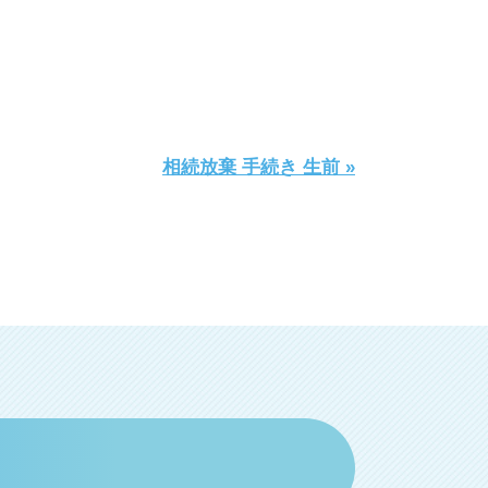
相続放棄 手続き 生前 »