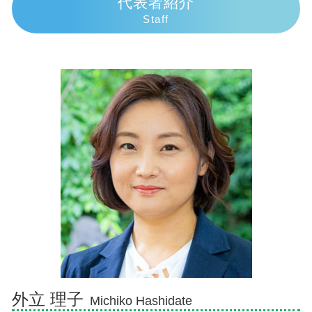
代表者紹介
任意整理 意味ない
損害賠償請求 時効
成年後見申立 必要書類
相続 弁護士 熱海市
Staff
個人再生 任意整理
過失割合 慰謝料
代襲相続人 遺留分
債務整理 弁護士 御殿場市
債務整理 デメリット
歩行者 信号無視 事故
代襲相続 トラブル
相続 弁護士 沼津市
個人再生 バレる
過失割合 10対0
独身の兄 相続
相続 弁護士 伊豆市
任意整理中 借入
交通事故 慰謝料むちうち
代襲相続 相続放棄
交通事故 弁護士 沼津市
死亡事故加害者
相続放棄 できない
交通事故 弁護士 伊豆市
損害賠償の範囲
相続放棄 必要書類
交通事故 弁護士 御殿場市
損害賠償請求権
遺産相続 分配
債務整理 弁護士 伊豆市
相続放棄 手続き 自分で
交通事故 弁護士 富士市
限定承認 わかりやすく
債務整理 弁護士 熱海市
相続 介護 寄与分
相続 弁護士 三島市
相続 弁護士 御殿場市
相続 弁護士 伊東市
交通事故 弁護士 熱海市
外立 理子
Michiko Hashidate