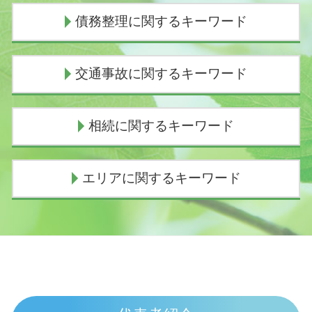
債務整理に関するキーワード
債務整理
交通事故に関するキーワード
ヤミ金被害
任意整理 期間
任意整理 返済期間 7年
人身事故 物損事故 違い
相続に関するキーワード
任意整理 流れ
慰謝料相場 事故
任意整理 弁護士 選び方
死亡事故 賠償金
個人再生 官報
示談交渉
相続 手続き 法務局
エリアに関するキーワード
任意整理 ブラックリスト
交通事故 弁護士 示談交渉 期間
相続 順位 配偶者なし
民事再生 流れ
人身事故とは
祖母 遺産相続 孫
個人再生 費用 安い
物損事故 警察呼ばなかった 後日
遺産相続 トラブル
債務整理 弁護士 三島市
任意整理 期間延長
交通事故 過失割合9対1
遺産相続 順位
相続 弁護士 富士市
債務整理とは わかりやすく
人身事故 示談
遺産 孫 どのくらい
交通事故 弁護士 伊東市
個人再生 費用 期間
車 人身事故
遺留分侵害額請求権 時効
債務整理 弁護士 富士市
債務整理 種類
示談交渉の仕方
遺産放棄 期限
交通事故 弁護士 三島市
個人再生 流れ
過失割合
遺産相続 いつまで
債務整理 弁護士 伊東市