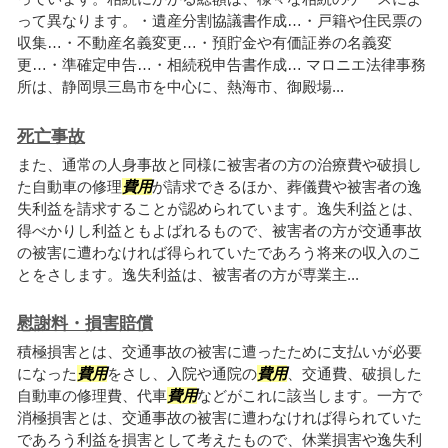
って異なります。・遺産分割協議書作成…・戸籍や住民票の
収集…・不動産名義変更…・預貯金や有価証券の名義変
更…・準確定申告…・相続税申告書作成… マロニエ法律事務
所は、静岡県三島市を中心に、熱海市、御殿場...
死亡事故
また、通常の人身事故と同様に被害者の方の治療費や破損し
た自動車の修理
費用
が請求できるほか、葬儀費や被害者の逸
失利益を請求することが認められています。逸失利益とは、
得べかりし利益ともよばれるもので、被害者の方が交通事故
の被害に遭わなければ得られていたであろう将来の収入のこ
とをさします。逸失利益は、被害者の方が専業主...
慰謝料・損害賠償
積極損害とは、交通事故の被害に遭ったために支払いが必要
になった
費用
をさし、入院や通院の
費用
、交通費、破損した
自動車の修理費、代車
費用
などがこれに該当します。一方で
消極損害とは、交通事故の被害に遭わなければ得られていた
であろう利益を損害として考えたもので、休業損害や逸失利