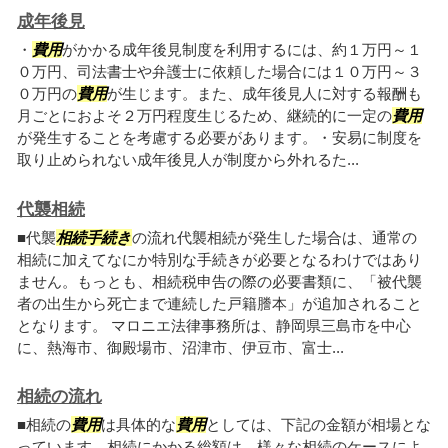
成年後見
・
費用
がかかる成年後見制度を利用するには、約１万円～１
０万円、司法書士や弁護士に依頼した場合には１０万円～３
０万円の
費用
が生じます。また、成年後見人に対する報酬も
月ごとにおよそ２万円程度生じるため、継続的に一定の
費用
が発生することを考慮する必要があります。・安易に制度を
取り止められない成年後見人が制度から外れるた...
代襲相続
■代襲
相続手続き
の流れ代襲相続が発生した場合は、通常の
相続に加えてなにか特別な手続きが必要となるわけではあり
ません。もっとも、相続税申告の際の必要書類に、「被代襲
者の出生から死亡まで連続した戸籍謄本」が追加されること
となります。 マロニエ法律事務所は、静岡県三島市を中心
に、熱海市、御殿場市、沼津市、伊豆市、富士...
相続の流れ
■相続の
費用
は具体的な
費用
としては、下記の金額が相場とな
っています。相続にかかる総額は、様々な相続のケースによ