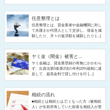
任意整理とは
任意整理とは、貸金業者や金融機関に対し
て弁護士が代理人として交渉し、借金を減
額したり、月々の返済額を減額したり […]
ヤミ金（闇金）被害と...
ヤミ金融は、貸金業登録の有無にかかわら
ず、出資法第5条第2項の年利20%規制に違
反して、超高金利で貸し付けを行 […]
相続の流れ
■相続とは相続とは,亡くなった方（被相続
人）が生前所有していた財産を相続人が受