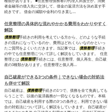
種類があります。 ■任意整理債務者の代理人弁護士が、消費
者金融等の借入先に交渉して、借金の返済方法を決め直す手
続きです。 借金の減額や金利の引き直し...
任意整理の具体的な流れやかかる費用をわかりやすく
解説
債務整理
手続きの利用を考えている方から、どのような手続
きの流れになっているのか、費用はどれくらいなのかといっ
たご質問をよくいただきます。当記事では、
債務整理
手続き
の中でも任意整理について詳しく解説をしていきます。 任意
整理とは
債務整理
手続きには、任意整理、個人再生、自己破
産の3種類があります。任意整理と個人再...
自己破産ができる3つの条件｜できない場合の対処法
も併せて解説
自己破産は、
債務整理
手続きの1つで、債務を全て免責しても
らうことで、以後の返済義務が一切なくなるものです。本稿
では、自己破産を利用する際の3つの条件と、利用できない場
合の対処法について詳しく解説をしていきます。 自己破産が