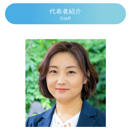
債務整理 弁護士 おすすめ
損害賠償の範囲
遺産相続 死後何日
相続 弁護士 熱海市
代表者紹介
個人再生 費用
交通事故 休業補償
限定承認 わかりやすく
相続 弁護士 伊東市
Staff
任意整理 ブラックリスト
人身事故 慰謝料
相続 順位 配偶者なし
交通事故 弁護士 伊東市
債務整理とは わかりやすく
交通事故 慰謝料通院
相続放棄 必要書類 印鑑証明
相続 弁護士 三島市
個人再生 費用 期間
人身事故 物損事故 違い
相続 介護 寄与分
交通事故 弁護士 三島市
民事再生 会社更生 違い
交通事故 慰謝料むちうち
相続手続き 誰に頼む
交通事故 弁護士 御殿場市
示談交渉の仕方
相続 子供なし
交通事故 弁護士 富士市
交通事故 過失割合9対1
遺産分割協議書 有効期限
交通事故 弁護士 伊豆市
物損事故 警察呼ばなかった 後日
代襲相続人 遺留分
交通事故 弁護士 沼津市
相続順位 図
債務整理 弁護士 熱海市
代襲相続 甥姪
相続 弁護士 伊豆市
遺産相続手続き 費用
債務整理 弁護士 伊豆市
相続 弁護士 富士市
債務整理 弁護士 沼津市
相続 弁護士 沼津市