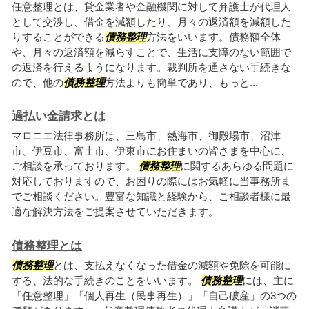
任意整理とは、貸金業者や金融機関に対して弁護士が代理人
として交渉し、借金を減額したり、月々の返済額を減額した
りすることができる
債務整理
方法をいいます。債務額全体
や、月々の返済額を減らすことで、生活に支障のない範囲で
の返済を行えるようになります。裁判所を通さない手続きな
ので、他の
債務整理
方法よりも簡単であり、もっと...
過払い金請求とは
マロニエ法律事務所は、三島市、熱海市、御殿場市、沼津
市、伊豆市、富士市、伊東市にお住まいの皆さまを中心に、
ご相談を承っております。
債務整理
に関するあらゆる問題に
対応しておりますので、お困りの際にはお気軽に当事務所ま
でご相談ください。豊富な知識と経験から、ご相談者様に最
適な解決方法をご提案させていただきます。
債務整理とは
債務整理
とは、支払えなくなった借金の減額や免除を可能に
する、法的な手続きのことをいいます。
債務整理
には、主に
「任意整理」「個人再生（民事再生）」「自己破産」の3つの