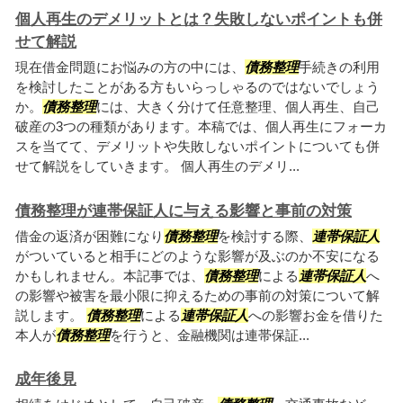
個人再生のデメリットとは？失敗しないポイントも併
せて解説
現在借金問題にお悩みの方の中には、
債務整理
手続きの利用
を検討したことがある方もいらっしゃるのではないでしょう
か。
債務整理
には、大きく分けて任意整理、個人再生、自己
破産の3つの種類があります。本稿では、個人再生にフォーカ
スを当てて、デメリットや失敗しないポイントについても併
せて解説をしていきます。 個人再生のデメリ...
債務整理が連帯保証人に与える影響と事前の対策
借金の返済が困難になり
債務整理
を検討する際、
連帯保証人
がついていると相手にどのような影響が及ぶのか不安になる
かもしれません。本記事では、
債務整理
による
連帯保証人
へ
の影響や被害を最小限に抑えるための事前の対策について解
説します。
債務整理
による
連帯保証人
への影響お金を借りた
本人が
債務整理
を行うと、金融機関は連帯保証...
成年後見