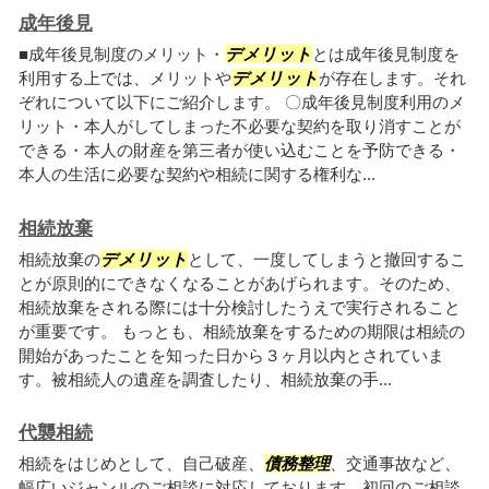
成年後見
■成年後見制度のメリット・
デメリット
とは成年後見制度を
利用する上では、メリットや
デメリット
が存在します。それ
ぞれについて以下にご紹介します。 〇成年後見制度利用のメ
リット・本人がしてしまった不必要な契約を取り消すことが
できる・本人の財産を第三者が使い込むことを予防できる・
本人の生活に必要な契約や相続に関する権利な...
相続放棄
相続放棄の
デメリット
として、一度してしまうと撤回するこ
とが原則的にできなくなることがあげられます。そのため、
相続放棄をされる際には十分検討したうえで実行されること
が重要です。 もっとも、相続放棄をするための期限は相続の
開始があったことを知った日から３ヶ月以内とされていま
す。被相続人の遺産を調査したり、相続放棄の手...
代襲相続
相続をはじめとして、自己破産、
債務整理
、交通事故など、
幅広いジャンルのご相談に対応しております。初回のご相談