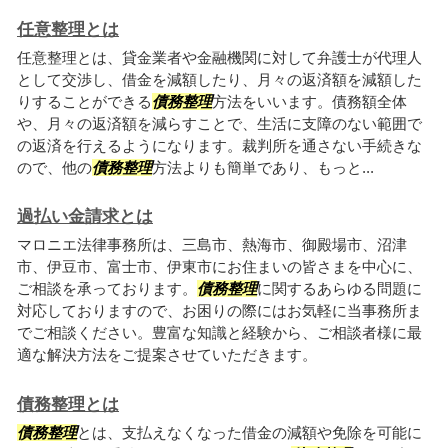
任意整理とは
任意整理とは、貸金業者や金融機関に対して弁護士が代理人
として交渉し、借金を減額したり、月々の返済額を減額した
りすることができる
債務整理
方法をいいます。債務額全体
や、月々の返済額を減らすことで、生活に支障のない範囲で
の返済を行えるようになります。裁判所を通さない手続きな
ので、他の
債務整理
方法よりも簡単であり、もっと...
過払い金請求とは
マロニエ法律事務所は、三島市、熱海市、御殿場市、沼津
市、伊豆市、富士市、伊東市にお住まいの皆さまを中心に、
ご相談を承っております。
債務整理
に関するあらゆる問題に
対応しておりますので、お困りの際にはお気軽に当事務所ま
でご相談ください。豊富な知識と経験から、ご相談者様に最
適な解決方法をご提案させていただきます。
債務整理とは
債務整理
とは、支払えなくなった借金の減額や免除を可能に