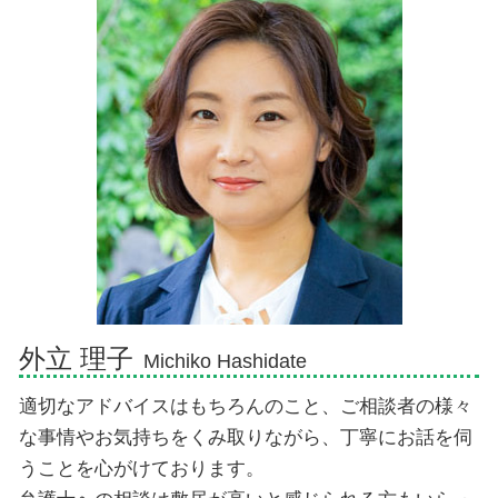
自己破産手続き中 してはいけないこと
交通事故 休業補償
祖母 遺産相続 孫
交通事故 弁護士 熱海市
死亡事故 人生終了
相続 手続き 法務局
債務整理 弁護士 三島市
交通事故 人身事故
遺産相続 孫
債務整理 弁護士 伊豆市
死亡事故 賠償金
相続 子供なし
相続 弁護士 伊東市
代襲相続人 遺留分
交通事故 弁護士 三島市
相続手続き 期限
相続 弁護士 三島市
遺産相続 兄弟 絶縁
交通事故 弁護士 沼津市
債務整理 弁護士 伊東市
債務整理 弁護士 沼津市
相続 弁護士 伊豆市
外立 理子
Michiko Hashidate
適切なアドバイスはもちろんのこと、ご相談者の様々
な事情やお気持ちをくみ取りながら、丁寧にお話を伺
うことを心がけております。