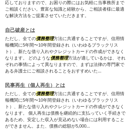
応しておりますので、お困りの際にはお気軽に当事務所まで
ご相談ください。豊富な知識と経験から、ご相談者様に最適
な解決方法をご提案させていただきます。
自己破産とは
ただし、全ての
債務整理
方法に共通することですが、信用情
報機関に5年間〜10年間登録され（いわゆるブラックリス
ト）、新たな借り入れやクレジットカードの作成ができなく
なります。 どのような
債務整理
方法が適しているかは、それ
ぞれの事情によって異なりますので、まずは法律の専門家で
ある弁護士にご相談されることをおすすめいた...
民事再生（個人再生）とは
ただし、全ての
債務整理
方法に共通することですが、信用情
報機関に5年間〜10年間登録され（いわゆるブラックリス
ト）、新たな借り入れやクレジットカードの作成ができなく
なります。 個人再生は債務を継続的に支払っていく手続きで
あるため、安定した収入が見込めない場合には利用すること
ができません。また、債務の総額が5,000...