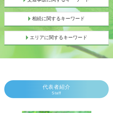
債務整理とは
個人再生 費用 期間
個人再生 官報
交通事故 慰謝料むちうち
相続に関するキーワード
個人再生 費用 払えない
示談交渉 弁護士費用
自己破産 条件
交通事故 示談交渉とは
債務整理 連帯保証人
人身事故 慰謝料
代襲相続 遺留分
エリアに関するキーワード
任意整理 デメリット
交通事故 過失割合8対2
相続 子供死亡 孫
任意整理 期間延長
物損事故 警察呼ばなかった 後日
相続 欠格
任意整理 流れ
人身事故 行政処分
相続放棄 郵送
交通事故 弁護士 伊東市
債務整理 おすすめ
物損事故 慰謝料
独身の兄 相続
相続 弁護士 富士市
任意整理 ブラックリスト
損害賠償請求 時効
相続 手続き 期限
債務整理 弁護士 富士市
個人再生 スケジュール
人身事故とは
相続手続き 必要書類
債務整理 弁護士 熱海市
債務整理 種類
交通事故 むちうち 慰謝料
遺産相続 放棄
交通事故 弁護士 富士市
個人再生 バレる
損害賠償請求権
相続放棄 手続き 期間
相続 弁護士 熱海市
代表者紹介
個人再生 手続き
死亡事故加害者
相続手続き 誰に頼む
交通事故 弁護士 御殿場市
Staff
民事再生 流れ
逸失利益 とは
相続 孫 土地
相続 弁護士 沼津市
個人再生 費用
過失割合
法定相続人 孫
相続 弁護士 御殿場市
個人再生 任意整理
慰謝料相場 事故
成年後見人 権限
交通事故 弁護士 伊豆市