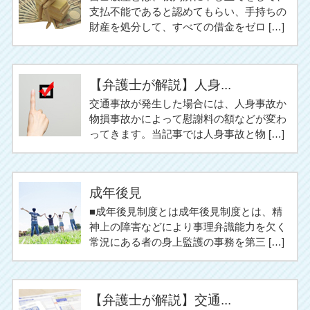
支払不能であると認めてもらい、手持ちの
財産を処分して、すべての借金をゼロ […]
【弁護士が解説】人身...
交通事故が発生した場合には、人身事故か
物損事故かによって慰謝料の額などが変わ
ってきます。当記事では人身事故と物 […]
成年後見
■成年後見制度とは成年後見制度とは、精
神上の障害などにより事理弁識能力を欠く
常況にある者の身上監護の事務を第三 […]
【弁護士が解説】交通...