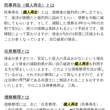
民事再生（個人再生）とは
民事再生（
個人再生
）とは、債務者が裁判所に申し立てをし
て、返済が困難だと裁判所に認めてもらい、債務を大幅に減
額してもらいます。そして、減額した債務を3年から5年の分
割で支払い、残りの債務は免除されるという手続きです。債
権額によって変わりますが、借金が5分の1程度に圧縮される
ことが多くなっています。 自己破産の場合...
任意整理とは
借金が多すぎたり、安定した収入の見込みがないという場合
は、より借金の減額効果が高い自己破産や
個人再生
を利用す
る方が望ましいといえます。 どのような債務整理方法が適し
ているかは、それぞれの事情によって異なりますので、まず
は法律の専門家である弁護士にご相談されることをおすすめ
いたします。 マロニエ法律事務所は、三島...
債務整理とは
債務整理には、主に「任意整理」「
個人再生
（民事再生）」
「自己破産」の3つの種類があります。 ■任意整理債務者の代