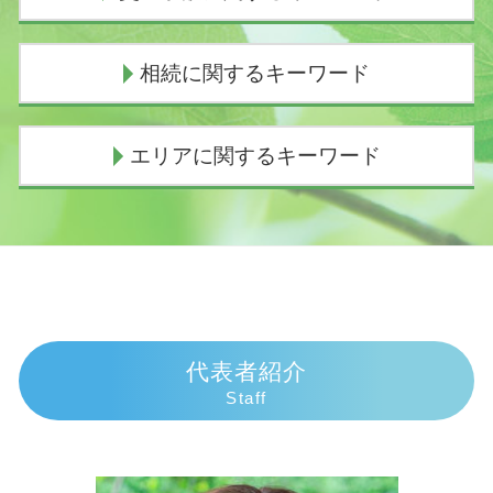
闇金被害 相談
個人再生 流れ
人身事故 物損事故 違い
相続に関するキーワード
個人再生 任意整理
死亡事故 人生終了
任意整理 いつから5年
過失割合 誰が決める
任意整理とは わかりやすく
損害賠償の範囲
独身の兄 相続
エリアに関するキーワード
個人再生 バレる
慰謝料相場 事故
遺産相続 期限
個人再生 失敗
逸失利益 計算
代襲相続
民事再生 会社更生 違い
過失割合
代襲相続とは わかりやすく
債務整理 弁護士 富士市
任意整理 流れ
歩行者 信号無視 事故
代襲相続 兄弟
債務整理 弁護士 熱海市
任意整理とは
交通事故 過失割合8対2
相続 子供なし
交通事故 弁護士 富士市
債務整理 弁護士
車 人身事故
相続手続き
交通事故 弁護士 沼津市
債務整理 種類
物損事故から人身に変更された 加害者
相続放棄 手続き
債務整理 弁護士 御殿場市
ヤミ金被害
示談交渉 意味
遺産分割協議書 有効期限
相続 弁護士 伊豆市
代表者紹介
債務整理とは
損害賠償請求 時効
限定承認 わかりやすく
交通事故 弁護士 伊豆市
Staff
個人再生 費用 期間
人身事故 行政処分
遺産 相続 が 振り込ま れる まで
交通事故 弁護士 三島市
債務整理とは 個人
示談交渉 弁護士
相続放棄 子供
相続 弁護士 伊東市
個人再生 申立後 通帳
過失割合とは
遺産相続 時効
交通事故 弁護士 伊東市