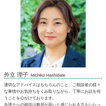
債務整理 弁護士 おすすめ
交通事故 示談交渉とは
相続放棄 できない
相続 弁護士 御殿場市
人身事故 示談
遺産相続 トラブル
債務整理 弁護士 沼津市
過失割合 10対0
遺産相続 長男
債務整理 弁護士 三島市
示談交渉
法定相続人
交通事故 弁護士 熱海市
遺産放棄 期限
相続 弁護士 三島市
相続 介護 寄与分
相続 弁護士 富士市
遺産相続 分配
交通事故 弁護士 御殿場市
相続 弁護士 沼津市
債務整理 弁護士 伊東市
相続 弁護士 熱海市
外立 理子
Michiko Hashidate
適切なアドバイスはもちろんのこと、ご相談者の様々
な事情やお気持ちをくみ取りながら、丁寧にお話を伺
うことを心がけております。
弁護士への相談は敷居が高いと感じられる方もいらっ