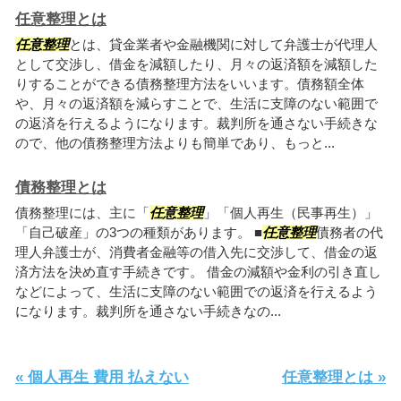
任意整理とは
任意整理
とは、貸金業者や金融機関に対して弁護士が代理人
として交渉し、借金を減額したり、月々の返済額を減額した
りすることができる債務整理方法をいいます。債務額全体
や、月々の返済額を減らすことで、生活に支障のない範囲で
の返済を行えるようになります。裁判所を通さない手続きな
ので、他の債務整理方法よりも簡単であり、もっと...
債務整理とは
債務整理には、主に「
任意整理
」「個人再生（民事再生）」
「自己破産」の3つの種類があります。 ■
任意整理
債務者の代
理人弁護士が、消費者金融等の借入先に交渉して、借金の返
済方法を決め直す手続きです。 借金の減額や金利の引き直し
などによって、生活に支障のない範囲での返済を行えるよう
になります。裁判所を通さない手続きなの...
« 個人再生 費用 払えない
任意整理とは »