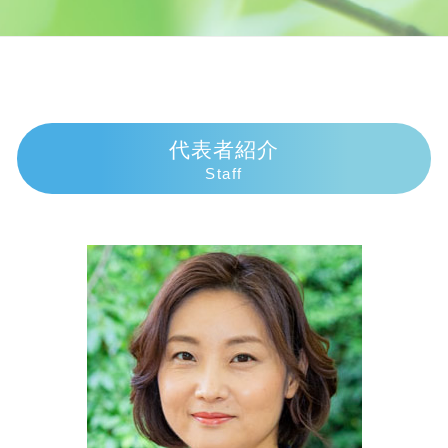
任意整理 期間延長
逸失利益 計算
遺産 孫 どのくらい
交通事故 弁護士 伊東市
債務整理 弁護士
人身事故 物損事故 違い
代襲相続 割合
交通事故 弁護士 熱海市
個人再生 費用 分割
物損事故 慰謝料
相続放棄 必要書類 印鑑証明
債務整理 弁護士 三島市
債務整理 種類
交通事故 示談交渉とは
遺産相続 兄弟 絶縁
相続 弁護士 熱海市
任意整理 デメリット
人身事故 損害賠償
遺産相続 放棄 兄弟
交通事故 弁護士 三島市
闇金被害 相談
物損事故 警察呼ばなかった 後日
代襲相続 手続き
債務整理 弁護士 御殿場市
代表者紹介
債務整理 費用
人身事故 示談
代襲相続とは わかりやすく
相続 弁護士 沼津市
Staff
債務整理 連帯保証人
人身事故 行政処分
相続 手続き 一覧
債務整理 弁護士 伊豆市
任意整理とは わかりやすく
逸失利益 とは
相続 介護 寄与分
債務整理 弁護士 伊東市
個人再生 申立後 通帳
交通事故 慰謝料むちうち
遺産相続 死後何日
交通事故 弁護士 富士市
任意整理 費用
死亡事故 人生終了
相続手続き 誰に頼む
相続 弁護士 富士市
損害賠償請求 時効
成年後見人 権限
交通事故 弁護士 伊豆市
車 人身事故
相続放棄 必要書類 裁判所
債務整理 弁護士 沼津市
交通事故 弁護士 示談交渉 期間
土地 評価額 計算
交通事故 弁護士 沼津市
相続順位 図
相続 弁護士 伊東市
相続 子供死亡 孫
相続 弁護士 三島市
相続 孫 土地
相続 弁護士 伊豆市
債務整理 弁護士 熱海市