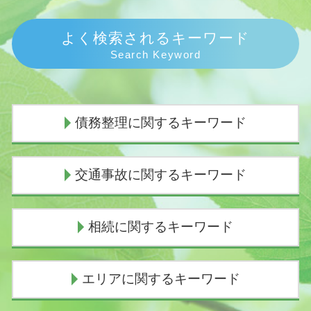
よく検索されるキーワード
Search Keyword
債務整理に関するキーワード
任意整理 期間
交通事故に関するキーワード
個人再生 費用 安い
個人再生 流れ
個人再生 費用 払えない
交通事故 慰謝料通院
相続に関するキーワード
債務整理とは わかりやすく
人身事故とは
任意整理 いつから5年
交通事故 人身事故
債務整理 弁護士 おすすめ
示談交渉権
限定承認 わかりやすく
エリアに関するキーワード
任意整理 ブラックリスト
死亡事故加害者
相続人
任意整理 意味ない
過失割合
相続手続き 法務局