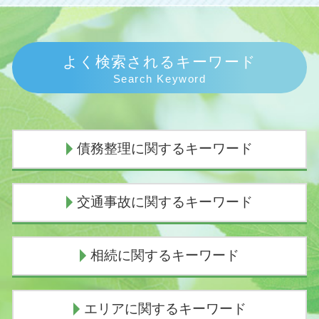
よく検索されるキーワード
Search Keyword
債務整理に関するキーワード
民事再生 会社更生 違い
交通事故に関するキーワード
任意整理とは わかりやすく
個人再生 手続き
債務整理 デメリット
示談交渉 弁護士費用
相続に関するキーワード
任意整理 期間延長
示談交渉 意味
任意整理 デメリット
人身事故 損害賠償
債務整理 連帯保証人
損害賠償請求権
遺産分割協議書 有効期限
エリアに関するキーワード
民事再生 流れ
交通事故 むちうち 慰謝料
相続放棄 土地