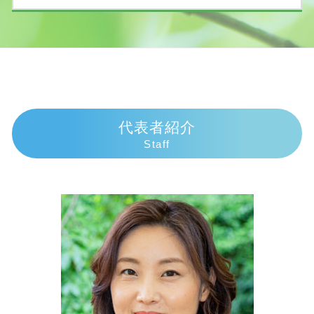
任意整理 費用
交通事故 過失割合8対2
相続手続き 自分で
個人再生 申立後 通帳
示談交渉の仕方
遺産相続 いつまで
債務整理 弁護士 沼津市
個人再生 スケジュール
人身事故 示談
法定相続人 遺留分
債務整理 弁護士 伊豆市
債務整理
交通事故 慰謝料通院
法定相続人 放棄
交通事故 弁護士 御殿場市
ヤミ金被害
慰謝料相場 事故
遺産相続
相続 弁護士 富士市
債務整理とは
損害賠償の範囲
相続手続き 期限
債務整理 弁護士 伊東市
個人再生 費用 分割
歩行者 信号無視 事故
相続 順位 配偶者なし
債務整理 弁護士 三島市
代表者紹介
個人再生 失敗
示談交渉 弁護士
相続放棄 手続き 期間
交通事故 弁護士 富士市
Staff
個人再生 官報
車 人身事故
遺産相続 期限
債務整理 弁護士 御殿場市
自己破産手続き中 してはいけないこと
物損事故 慰謝料
法定相続人 孫
相続 弁護士 三島市
債務整理 おすすめ
過失割合 慰謝料
遺産相続 土地
債務整理 弁護士 富士市
任意整理 返済期間 7年
交通事故 慰謝料むちうち
代襲相続 遺留分
相続 弁護士 沼津市
交通事故 過失割合納得いかない
代襲相続 順位
債務整理 弁護士 熱海市
人身事故 行政処分
遺産相続 放棄
交通事故 弁護士 沼津市
示談交渉
相続 手続き 一覧
相続 弁護士 御殿場市
代襲相続 兄弟
交通事故 弁護士 熱海市
遺産放棄 期限
交通事故 弁護士 伊東市
相続人 行方不明
交通事故 弁護士 伊豆市