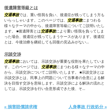
後遺障害等級とは
交通事故
では、重い怪我を負い、後遺症が残ってしまう方も
いらっしゃいます。このページでは、
交通事故
にまつわる
様々なテーマの中から、後遺障害等級についてご説明いたし
ます。 ■後遺障害とは
交通事故
により重い怪我を負ってしま
った場合、後遺症が残ってしまうケースがあります。後遺症
とは、今後治療を継続しても回復の見込みがない...
示談交渉
交通事故
においては、示談交渉が重要な役割を果たしていま
す。このページでは、
交通事故
にまつわる様々なテーマの中
から、示談交渉についてご説明いたします。 ■示談交渉とは
示談交渉とは、民事上の問題について当事者の合意による解
決を目指す交渉を意味します。示談交渉による解決の流れと
しては、示談交渉を行い合意形成できた後、そ...
« 損害賠償請求権
人身事故 行政処分 »