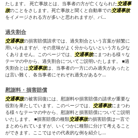
たします。 死亡事故とは、当事者の方が亡くなられた
交通事
故
のことをさします。死亡事故と聞くと自動車での
交通事故
をイメージされる方が多いと思われますが、バ...
過失割合
交通事故
の損害賠償請求では、過失割合という言葉が頻繁に
用いられますが、その意味がよく分からないという方も少な
くありません。このページでは、
交通事故
にまつわる様々な
テーマの中から、過失割合についてご説明いたします。 ■過
失割合とは
交通事故
は、当事者の一方にのみ過失があったと
は言い難く、各当事者にそれぞれ過失があるケ...
慰謝料・損害賠償
交通事故
の被害回復には、慰謝料や損害賠償の請求が重要な
役割を果たしています。このページでは、
交通事故
にまつわ
る様々なテーマの中から、慰謝料と損害賠償についてご説明
いたします。 ■損害賠償の種類
交通事故
の損害賠償は一言で
まとめられていますが、いくつかに種類に分けて考えること
ができます。ここではその代表的な例を紹介し...