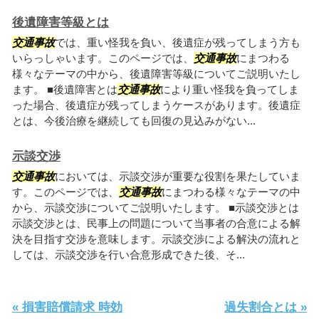
後遺障害等級とは
交通事故
では、重い怪我を負い、後遺症が残ってしまう方も
いらっしゃいます。このページでは、
交通事故
にまつわる
様々なテーマの中から、後遺障害等級についてご説明いたし
ます。 ■後遺障害とは
交通事故
により重い怪我を負ってしま
った場合、後遺症が残ってしまうケースがあります。後遺症
とは、今後治療を継続しても回復の見込みがない...
示談交渉
交通事故
においては、示談交渉が重要な役割を果たしていま
す。このページでは、
交通事故
にまつわる様々なテーマの中
から、示談交渉についてご説明いたします。 ■示談交渉とは
示談交渉とは、民事上の問題について当事者の合意による解
決を目指す交渉を意味します。示談交渉による解決の流れと
しては、示談交渉を行い合意形成できた後、そ...
« 損害賠償請求 時効
過失割合とは »