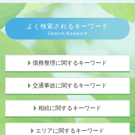
よく検索されるキーワード
Search Keyword
債務整理に関するキーワード
個人再生 流れ
交通事故に関するキーワード
個人再生 官報
任意整理 いつから5年
過払い金 時効
過失割合
相続に関するキーワード
個人再生 任意整理
逸失利益 とは
任意整理とは
示談交渉の仕方
民事再生 流れ
示談交渉権
代襲相続とは わかりやすく
エリアに関するキーワード
任意整理中 借入
過失割合 慰謝料
代襲相続 民法