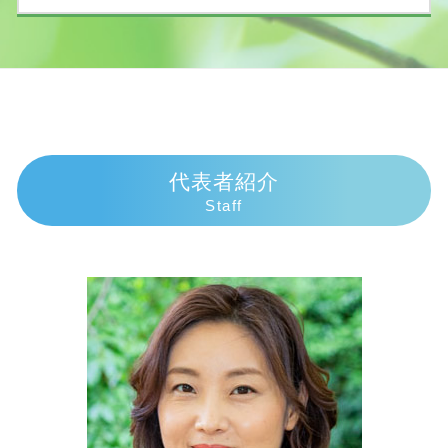
債務整理とは わかりやすく
人身事故とは
相続放棄 手続き 自分で
民事再生 会社更生 違い
過失割合とは
相続 手続き 期限
交通事故 弁護士 伊東市
個人再生 費用 払えない
過失割合 誰が決める
相続放棄 手続き
交通事故 弁護士 富士市
債務整理 連帯保証人
物損事故から人身に変更された 加害者
土地 評価額 計算
相続 弁護士 富士市
ヤミ金被害
交通事故 休業補償
相続 手続き 一覧
相続 弁護士 三島市
債務整理 デメリット 知恵袋
人身事故 損害賠償
遺産相続 いつまで
交通事故 弁護士 御殿場市
債務整理 デメリット
死亡事故 人生終了
遺産相続 兄弟 絶縁
債務整理 弁護士 御殿場市
代表者紹介
債務整理とは 個人
人身事故 物損事故 違い
独身の兄 相続
債務整理 弁護士 伊豆市
Staff
個人再生 手続き
逸失利益 計算
相続放棄 手続き 生前
債務整理 弁護士 沼津市
任意整理 ブラックリスト
交通事故 過失割合9対1
相続手続き 誰に頼む
交通事故 弁護士 熱海市
個人再生 費用 分割
交通事故 むちうち 慰謝料
遺産相続 期限
相続 弁護士 沼津市
任意整理 意味ない
物損事故 慰謝料
法定相続人 遺留分
債務整理 弁護士 三島市
死亡事故加害者
相続 介護 寄与分
債務整理 弁護士 伊東市
物損事故 警察呼ばなかった 後日
相続 孫 土地
相続 弁護士 熱海市
損害賠償請求 時効
遺産放棄 期限
交通事故 弁護士 沼津市
祖母 遺産相続 孫
相続 弁護士 伊東市
相続 欠格
相続 弁護士 御殿場市
相続手続き 自分で
相続 弁護士 伊豆市