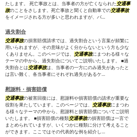
たします。 死亡事故とは、当事者の方が亡くなられた
交通事
故
のことをさします。死亡事故と聞くと自動車での
交通事故
をイメージされる方が多いと思われますが、バ...
過失割合
交通事故
の損害賠償請求では、過失割合という言葉が頻繁に
用いられますが、その意味がよく分からないという方も少な
くありません。このページでは、
交通事故
にまつわる様々な
テーマの中から、過失割合についてご説明いたします。 ■過
失割合とは
交通事故
は、当事者の一方にのみ過失があったと
は言い難く、各当事者にそれぞれ過失があるケ...
慰謝料・損害賠償
交通事故
の被害回復には、慰謝料や損害賠償の請求が重要な
役割を果たしています。このページでは、
交通事故
にまつわ
る様々なテーマの中から、慰謝料と損害賠償についてご説明
いたします。 ■損害賠償の種類
交通事故
の損害賠償は一言で
まとめられていますが、いくつかに種類に分けて考えること
ができます。ここではその代表的な例を紹介し...