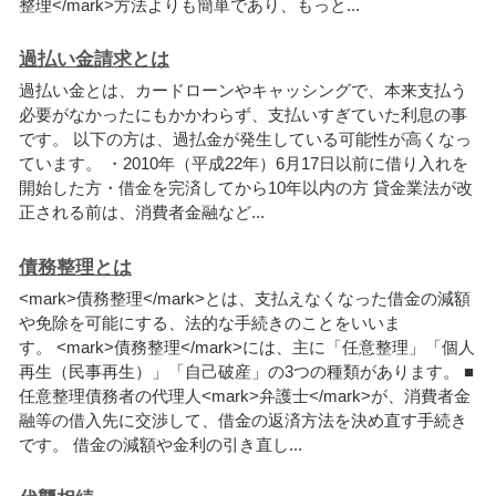
整
理
<
/
m
a
r
k
>
方
法
よ
り
も
簡
単
で
あ
り
、
も
っ
と
.
.
.
過払い金請求とは
過
払
い
金
と
は
、
カ
ー
ド
ロ
ー
ン
や
キ
ャ
ッ
シ
ン
グ
で
、
本
来
支
払
う
必
要
が
な
か
っ
た
に
も
か
か
わ
ら
ず
、
支
払
い
す
ぎ
て
い
た
利
息
の
事
で
す
。
以
下
の
方
は
、
過
払
金
が
発
生
し
て
い
る
可
能
性
が
高
く
な
っ
て
い
ま
す
。
・
2
0
1
0
年
（
平
成
2
2
年
）
6
月
1
7
日
以
前
に
借
り
入
れ
を
開
始
し
た
方
・
借
金
を
完
済
し
て
か
ら
1
0
年
以
内
の
方
貸
金
業
法
が
改
正
さ
れ
る
前
は
、
消
費
者
金
融
な
ど
.
.
.
債務整理とは
<
m
a
r
k
>
債
務
整
理
<
/
m
a
r
k
>
と
は
、
支
払
え
な
く
な
っ
た
借
金
の
減
額
や
免
除
を
可
能
に
す
る
、
法
的
な
手
続
き
の
こ
と
を
い
い
ま
す
。
<
m
a
r
k
>
債
務
整
理
<
/
m
a
r
k
>
に
は
、
主
に
「
任
意
整
理
」
「
個
人
再
生
（
民
事
再
生
）
」
「
自
己
破
産
」
の
3
つ
の
種
類
が
あ
り
ま
す
。
■
任
意
整
理
債
務
者
の
代
理
人
<
m
a
r
k
>
弁
護
士
<
/
m
a
r
k
>
が
、
消
費
者
金
融
等
の
借
入
先
に
交
渉
し
て
、
借
金
の
返
済
方
法
を
決
め
直
す
手
続
き
で
す
。
借
金
の
減
額
や
金
利
の
引
き
直
し
.
.
.