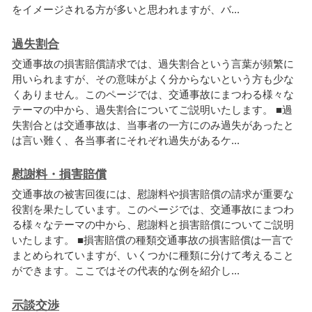
を
イ
メ
ー
ジ
さ
れ
る
方
が
多
い
と
思
わ
れ
ま
す
が
、
バ
.
.
.
過失割合
交
通
事
故
の
損
害
賠
償
請
求
で
は
、
過
失
割
合
と
い
う
言
葉
が
頻
繁
に
用
い
ら
れ
ま
す
が
、
そ
の
意
味
が
よ
く
分
か
ら
な
い
と
い
う
方
も
少
な
く
あ
り
ま
せ
ん
。
こ
の
ペ
ー
ジ
で
は
、
交
通
事
故
に
ま
つ
わ
る
様
々
な
テ
ー
マ
の
中
か
ら
、
過
失
割
合
に
つ
い
て
ご
説
明
い
た
し
ま
す
。
■
過
失
割
合
と
は
交
通
事
故
は
、
当
事
者
の
一
方
に
の
み
過
失
が
あ
っ
た
と
は
言
い
難
く
、
各
当
事
者
に
そ
れ
ぞ
れ
過
失
が
あ
る
ケ
.
.
.
慰謝料・損害賠償
交
通
事
故
の
被
害
回
復
に
は
、
慰
謝
料
や
損
害
賠
償
の
請
求
が
重
要
な
役
割
を
果
た
し
て
い
ま
す
。
こ
の
ペ
ー
ジ
で
は
、
交
通
事
故
に
ま
つ
わ
る
様
々
な
テ
ー
マ
の
中
か
ら
、
慰
謝
料
と
損
害
賠
償
に
つ
い
て
ご
説
明
い
た
し
ま
す
。
■
損
害
賠
償
の
種
類
交
通
事
故
の
損
害
賠
償
は
一
言
で
ま
と
め
ら
れ
て
い
ま
す
が
、
い
く
つ
か
に
種
類
に
分
け
て
考
え
る
こ
と
が
で
き
ま
す
。
こ
こ
で
は
そ
の
代
表
的
な
例
を
紹
介
し
.
.
.
示談交渉