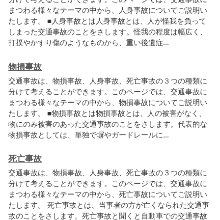
ま
つ
わ
る
様
々
な
テ
ー
マ
の
中
か
ら
、
人
身
事
故
に
つ
い
て
ご
説
明
い
た
し
ま
す
。
■
人
身
事
故
と
は
人
身
事
故
と
は
、
人
が
怪
我
を
負
っ
て
し
ま
っ
た
交
通
事
故
の
こ
と
を
さ
し
ま
す
。
怪
我
の
程
度
は
幅
広
く
、
打
撲
や
か
す
り
傷
の
よ
う
な
も
の
か
ら
、
重
い
後
遺
症
.
.
.
物損事故
交
通
事
故
は
、
物
損
事
故
、
人
身
事
故
、
死
亡
事
故
の
３
つ
の
種
類
に
分
け
て
考
え
る
こ
と
が
で
き
ま
す
。
こ
の
ペ
ー
ジ
で
は
、
交
通
事
故
に
ま
つ
わ
る
様
々
な
テ
ー
マ
の
中
か
ら
、
物
損
事
故
に
つ
い
て
ご
説
明
い
た
し
ま
す
。
■
物
損
事
故
と
は
物
損
事
故
と
は
、
人
の
被
害
が
な
く
、
物
に
の
み
被
害
の
あ
っ
た
交
通
事
故
の
こ
と
を
さ
し
ま
す
。
代
表
的
な
物
損
事
故
と
し
て
は
、
単
独
で
塀
や
ガ
ー
ド
レ
ー
ル
に
.
.
.
死亡事故
交
通
事
故
は
、
物
損
事
故
、
人
身
事
故
、
死
亡
事
故
の
３
つ
の
種
類
に
分
け
て
考
え
る
こ
と
が
で
き
ま
す
。
こ
の
ペ
ー
ジ
で
は
、
交
通
事
故
に
ま
つ
わ
る
様
々
な
テ
ー
マ
の
中
か
ら
、
死
亡
事
故
に
つ
い
て
ご
説
明
い
た
し
ま
す
。
死
亡
事
故
と
は
、
当
事
者
の
方
が
亡
く
な
ら
れ
た
交
通
事
故
の
こ
と
を
さ
し
ま
す
。
死
亡
事
故
と
聞
く
と
自
動
車
で
の
交
通
事
故