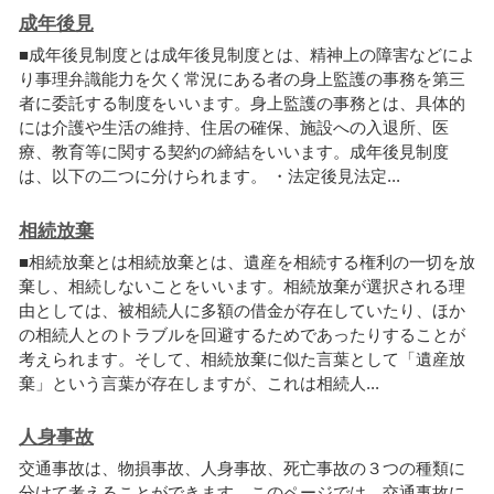
成年後見
■
成
年
後
見
制
度
と
は
成
年
後
見
制
度
と
は
、
精
神
上
の
障
害
な
ど
に
よ
り
事
理
弁
識
能
力
を
欠
く
常
況
に
あ
る
者
の
身
上
監
護
の
事
務
を
第
三
者
に
委
託
す
る
制
度
を
い
い
ま
す
。
身
上
監
護
の
事
務
と
は
、
具
体
的
に
は
介
護
や
生
活
の
維
持
、
住
居
の
確
保
、
施
設
へ
の
入
退
所
、
医
療
、
教
育
等
に
関
す
る
契
約
の
締
結
を
い
い
ま
す
。
成
年
後
見
制
度
は
、
以
下
の
二
つ
に
分
け
ら
れ
ま
す
。
・
法
定
後
見
法
定
.
.
.
相続放棄
■
相
続
放
棄
と
は
相
続
放
棄
と
は
、
遺
産
を
相
続
す
る
権
利
の
一
切
を
放
棄
し
、
相
続
し
な
い
こ
と
を
い
い
ま
す
。
相
続
放
棄
が
選
択
さ
れ
る
理
由
と
し
て
は
、
被
相
続
人
に
多
額
の
借
金
が
存
在
し
て
い
た
り
、
ほ
か
の
相
続
人
と
の
ト
ラ
ブ
ル
を
回
避
す
る
た
め
で
あ
っ
た
り
す
る
こ
と
が
考
え
ら
れ
ま
す
。
そ
し
て
、
相
続
放
棄
に
似
た
言
葉
と
し
て
「
遺
産
放
棄
」
と
い
う
言
葉
が
存
在
し
ま
す
が
、
こ
れ
は
相
続
人
.
.
.
人身事故
交
通
事
故
は
、
物
損
事
故
、
人
身
事
故
、
死
亡
事
故
の
３
つ
の
種
類
に
分
け
て
考
え
る
こ
と
が
で
き
ま
す
。
こ
の
ペ
ー
ジ
で
は
、
交
通
事
故
に