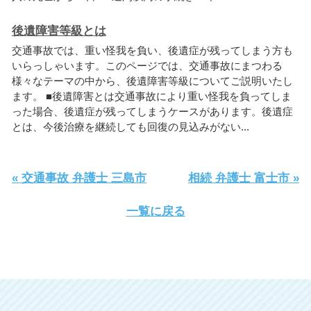
後遺障害等級とは
交
通
事
故
で
は
、
重
い
怪
我
を
負
い
、
後
遺
症
が
残
っ
て
し
ま
う
方
も
い
ら
っ
し
ゃ
い
ま
す
。
こ
の
ペ
ー
ジ
で
は
、
交
通
事
故
に
ま
つ
わ
る
様
々
な
テ
ー
マ
の
中
か
ら
、
後
遺
障
害
等
級
に
つ
い
て
ご
説
明
い
た
し
ま
す
。
■
後
遺
障
害
と
は
交
通
事
故
に
よ
り
重
い
怪
我
を
負
っ
て
し
ま
っ
た
場
合
、
後
遺
症
が
残
っ
て
し
ま
う
ケ
ー
ス
が
あ
り
ま
す
。
後
遺
症
と
は
、
今
後
治
療
を
継
続
し
て
も
回
復
の
見
込
み
が
な
い
.
.
.
« 交通事故 弁護士 三島市
相続 弁護士 富士市 »
一覧に戻る