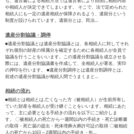
ち
、
遺
言
書
に
よ
る
相
続
方
法
で
は
遺
言
者
に
よ
り
自
由
に
相
続
内
容
や
相
続
人
が
決
定
で
き
て
し
ま
い
ま
す
。
そ
こ
で
、
法
で
定
め
ら
れ
た
相
続
人
に
も
一
定
の
遺
産
相
続
が
保
障
さ
れ
る
よ
う
、
遺
留
分
と
い
う
制
度
が
設
け
ら
れ
て
い
ま
す
。
遺
留
分
と
は
、
民
法
.
.
.
遺産分割協議・調停
■
遺
産
分
割
協
議
と
は
遺
産
分
割
協
議
と
は
、
各
相
続
人
に
対
し
て
そ
れ
ぞ
れ
個
別
の
財
産
の
帰
属
分
を
確
定
す
る
た
め
に
各
相
続
人
が
全
員
で
協
議
を
行
う
こ
と
を
い
い
ま
す
。
こ
の
遺
産
分
割
協
議
を
成
立
さ
せ
る
際
に
は
、
遺
産
分
割
協
議
書
を
作
成
し
て
、
全
相
続
人
が
署
名
、
実
印
の
押
印
を
行
い
ま
す
。
■
遺
産
分
割
調
停
と
は
遺
産
分
割
調
停
と
は
、
前
述
の
遺
産
分
割
協
議
が
相
続
人
間
で
う
ま
く
ま
と
.
.
.
相続の流れ
■
相
続
と
は
相
続
と
は
,
亡
く
な
っ
た
方
（
被
相
続
人
）
が
生
前
所
有
し
て
い
た
財
産
を
相
続
人
が
受
け
継
ぐ
こ
と
を
い
い
ま
す
。
相
続
に
あ
た
っ
て
、
主
に
必
要
と
な
る
手
続
き
の
流
れ
を
以
下
に
ご
紹
介
し
ま
す
。
〇
被
相
続
人
の
死
亡
か
ら
一
週
間
以
内
の
手
続
き
・
死
亡
診
断
書
の
取
得
・
死
亡
届
の
提
出
・
死
体
埋
葬
火
葬
許
可
証
の
取
得
〇
被
相
続
人
の
死
亡
か
ら
1
0
日
～
2
週
間
以
内
の
手
続
き
・
年
.
.
.