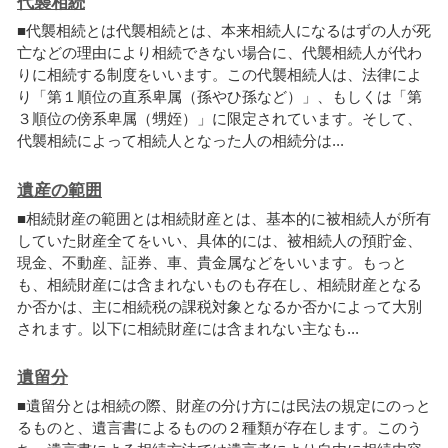
代襲相続
■
代
襲
相
続
と
は
代
襲
相
続
と
は
、
本
来
相
続
人
に
な
る
は
ず
の
人
が
死
亡
な
ど
の
理
由
に
よ
り
相
続
で
き
な
い
場
合
に
、
代
襲
相
続
人
が
代
わ
り
に
相
続
す
る
制
度
を
い
い
ま
す
。
こ
の
代
襲
相
続
人
は
、
法
律
に
よ
り
「
第
１
順
位
の
直
系
卑
属
（
孫
や
ひ
孫
な
ど
）
」
、
も
し
く
は
「
第
３
順
位
の
傍
系
卑
属
（
甥
姪
）
」
に
限
定
さ
れ
て
い
ま
す
。
そ
し
て
、
代
襲
相
続
に
よ
っ
て
相
続
人
と
な
っ
た
人
の
相
続
分
は
.
.
.
遺産の範囲
■
相
続
財
産
の
範
囲
と
は
相
続
財
産
と
は
、
基
本
的
に
被
相
続
人
が
所
有
し
て
い
た
財
産
全
て
を
い
い
、
具
体
的
に
は
、
被
相
続
人
の
預
貯
金
、
現
金
、
不
動
産
、
証
券
、
車
、
貴
金
属
な
ど
を
い
い
ま
す
。
も
っ
と
も
、
相
続
財
産
に
は
含
ま
れ
な
い
も
の
も
存
在
し
、
相
続
財
産
と
な
る
か
否
か
は
、
主
に
相
続
税
の
課
税
対
象
と
な
る
か
否
か
に
よ
っ
て
大
別
さ
れ
ま
す
。
以
下
に
相
続
財
産
に
は
含
ま
れ
な
い
主
な
も
.
.
.
遺留分
■
遺
留
分
と
は
相
続
の
際
、
財
産
の
分
け
方
に
は
民
法
の
規
定
に
の
っ
と
る
も
の
と
、
遺
言
書
に
よ
る
も
の
の
２
種
類
が
存
在
し
ま
す
。
こ
の
う