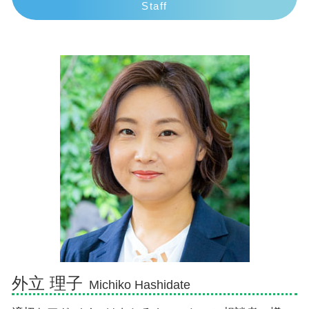
Staff
債務整理 弁護士
逸失利益 とは
相続 子供死亡 孫
交通事故 弁護士 三島市
自己破産 条件
慰謝料相場 事故
法定相続人 放棄
交通事故 弁護士 熱海市
任意整理 意味ない
逸失利益 計算
遺産相続 いつまで
交通事故 弁護士 伊豆市
個人再生 任意整理
交通事故 人身事故
遺留分侵害額請求権 時効
相続 弁護士 沼津市
物損事故から人身に変更された 加害者
法定相続人 割合
相続 弁護士 伊東市
死亡事故 人生終了
遺産相続 時効
債務整理 弁護士 御殿場市
死亡事故 賠償金
相続順位 離婚
債務整理 弁護士 熱海市
相続放棄 土地
相続 弁護士 三島市
法定相続人
債務整理 弁護士 富士市
相続順位
相続 弁護士 御殿場市
債務整理 弁護士 伊豆市
相続 弁護士 伊豆市
相続 弁護士 熱海市
外立 理子
Michiko Hashidate