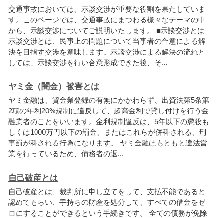
交
通
事
故
に
お
い
て
は
、
示
談
交
渉
が
重
要
な
役
割
を
果
た
し
て
い
ま
す
。
こ
の
ペ
ー
ジ
で
は
、
交
通
事
故
に
ま
つ
わ
る
様
々
な
テ
ー
マ
の
中
か
ら
、
示
談
交
渉
に
つ
い
て
ご
説
明
い
た
し
ま
す
。
■
示
談
交
渉
と
は
示
談
交
渉
と
は
、
民
事
上
の
問
題
に
つ
い
て
当
事
者
の
合
意
に
よ
る
解
決
を
目
指
す
交
渉
を
意
味
し
ま
す
。
示
談
交
渉
に
よ
る
解
決
の
流
れ
と
し
て
は
、
示
談
交
渉
を
行
い
合
意
形
成
で
き
た
後
、
そ
.
.
.
ヤミ金（闇金）被害とは
ヤ
ミ
金
融
は
、
貸
金
業
登
録
の
有
無
に
か
か
わ
ら
ず
、
出
資
法
第
5
条
第
2
項
の
年
利
2
0
%
規
制
に
違
反
し
て
、
超
高
金
利
で
貸
し
付
け
を
行
う
金
融
業
者
の
こ
と
を
い
い
ま
す
。
金
利
規
制
違
反
は
、
5
年
以
下
の
懲
役
も
し
く
は
1
0
0
0
万
円
以
下
の
罰
金
、
ま
た
は
こ
れ
ら
が
併
科
さ
れ
る
、
刑
事
罰
が
科
さ
れ
る
行
為
に
な
り
ま
す
。
ヤ
ミ
金
融
は
も
と
も
と
違
法
営
業
を
行
っ
て
い
る
た
め
、
債
務
者
の
返
.
.
.
自己破産とは
自
己
破
産
と
は
、
裁
判
所
に
申
し
立
て
を
し
て
、
支
払
不
能
で
あ
る
と
認
め
て
も
ら
い
、
手
持
ち
の
財
産
を
処
分
し
て
、
す
べ
て
の
借
金
を
ゼ
ロ
に
す
る
こ
と
が
で
き
る
と
い
う
手
続
き
で
す
。
全
て
の
債
務
が
免
除