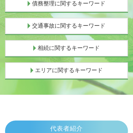
債務整理に関するキーワード
債務整理とは
交通事故に関するキーワード
個人再生 流れ
任意整理 期間
債務整理 デメリット 知恵袋
交通事故 過失割合9対1
相続に関するキーワード
任意整理 費用
交通事故 休業補償
債務整理とは わかりやすく
交通事故 過失割合8対2
過払い金 時効
物損事故 慰謝料
相続放棄 必要書類
エリアに関するキーワード
民事再生 流れ
人身事故 物損事故 違い
限定承認 わかりやすく
任意整理 流れ
人身事故とは
遺産相続 放棄 兄弟
個人再生 スケジュール
示談交渉 意味
遺産放棄 期限
交通事故 弁護士 伊東市
債務整理 種類
死亡事故加害者
相続手続き
交通事故 弁護士 沼津市
任意整理 いつから5年
過失割合 慰謝料
代襲相続 割合
債務整理 弁護士 沼津市
任意整理 返済期間 7年
交通事故 慰謝料むちうち
相続手続き 期限
相続 弁護士 富士市
任意整理とは
交通事故 むちうち 慰謝料
相続手続き 費用
交通事故 弁護士 御殿場市
任意整理中 借入
交通事故 示談交渉とは
代襲相続 手続き
交通事故 弁護士 富士市
代表者紹介
任意整理 期間延長
物損事故 警察呼ばなかった 後日
相続 欠格
債務整理 弁護士 三島市