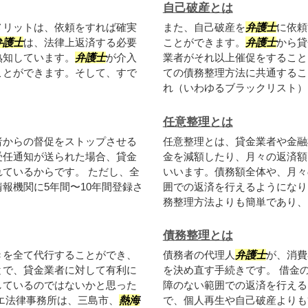
自己破産とは
メリットは、依頼をすれば確実
また、自己破産を
弁護士
に依頼
弁護士
は、法律上返済する必要
ことができます。
弁護士
から貸
熟知しています。
弁護士
が介入
業者がそれ以上催促をすること
ことができます。そして、すで
ての債務整理方法に共通するこ
れ（いわゆるブラックリスト）..
任意整理とは
者からの督促をストップさせる
任意整理とは、貸金業者や金融
受任通知が送られた場合、貸金
金を減額したり、月々の返済額
ているからです。 ただし、全
いいます。債務額全体や、月々
報機関に5年間〜10年間登録さ
囲での返済を行えるようになり
務整理方法よりも簡単であり、も
債務整理とは
きを全て代行することができ、
債務者の代理人
弁護士
が、消費
とで、貸金業者に対して有利に
を決め直す手続きです。 借金
しているのではないかと思った
障のない範囲での返済を行える
エ法律事務所は、三島市、
熱海
で、個人再生や自己破産よりも