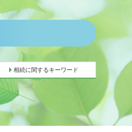
相続に関するキーワード
相続順位
成年後見申立 必要書類
相続放棄 必要書類
限定承認 わかりやすく
相続 順位 配偶者なし
相続順位 離婚
相続放棄 必要書類 印鑑証明