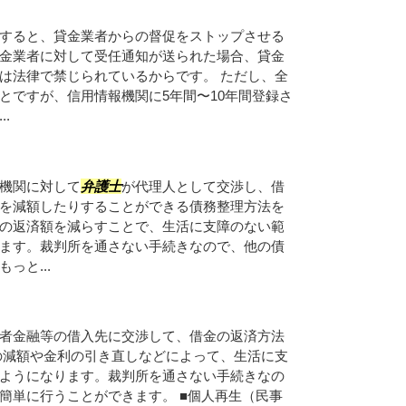
すると、貸金業者からの督促をストップさせる
金業者に対して受任通知が送られた場合、貸金
は法律で禁じられているからです。 ただし、全
とですが、信用情報機関に5年間〜10年間登録さ
.
機関に対して
弁護士
が代理人として交渉し、借
を減額したりすることができる債務整理方法を
の返済額を減らすことで、生活に支障のない範
ます。裁判所を通さない手続きなので、他の債
っと...
者金融等の借入先に交渉して、借金の返済方法
の減額や金利の引き直しなどによって、生活に支
ようになります。裁判所を通さない手続きなの
簡単に行うことができます。 ■個人再生（民事