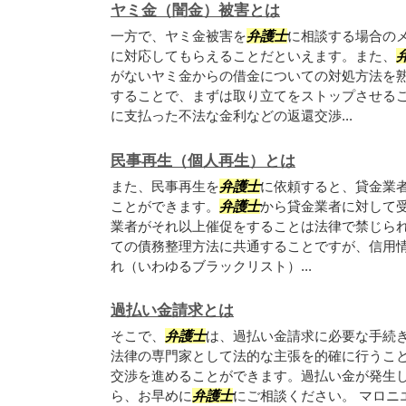
ヤミ金（闇金）被害とは
一方で、ヤミ金被害を
弁護士
に相談する場合の
に対応してもらえることだといえます。また、
がないヤミ金からの借金についての対処方法を
することで、まずは取り立てをストップさせる
に支払った不法な金利などの返還交渉...
民事再生（個人再生）とは
また、民事再生を
弁護士
に依頼すると、貸金業
ことができます。
弁護士
から貸金業者に対して
業者がそれ以上催促をすることは法律で禁じられ
ての債務整理方法に共通することですが、信用情
れ（いわゆるブラックリスト）...
過払い金請求とは
そこで、
弁護士
は、過払い金請求に必要な手続
法律の専門家として法的な主張を的確に行うこ
交渉を進めることができます。過払い金が発生
ら、お早めに
弁護士
にご相談ください。 マロニ