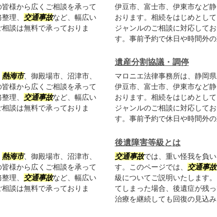
の皆様から広くご相談を承って
伊豆市、富士市、伊東市など静
務整理、
交通事故
など、幅広い
おります。相続をはじめとして
ご相談は無料で承っておりま
ジャンルのご相談に対応してお
す。事前予約で休日や時間外の対
遺産分割協議・調停
、
熱海市
、御殿場市、沼津市、
マロニエ法律事務所は、静岡県
の皆様から広くご相談を承って
伊豆市、富士市、伊東市など静
務整理、
交通事故
など、幅広い
おります。相続をはじめとして
ご相談は無料で承っておりま
ジャンルのご相談に対応してお
す。事前予約で休日や時間外の対
後遺障害等級とは
、
熱海市
、御殿場市、沼津市、
交通事故
では、重い怪我を負い
の皆様から広くご相談を承って
す。このページでは、
交通事故
務整理、
交通事故
など、幅広い
級についてご説明いたします。
ご相談は無料で承っておりま
てしまった場合、後遺症が残っ
治療を継続しても回復の見込みが