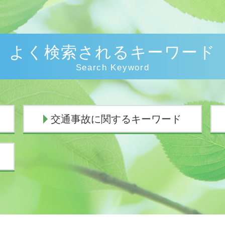
よく検索されるキーワード
Search Keyword
交通事故に関するキーワード
交通事故 過失割合8対2
物損事故 慰謝料
交通事故 慰謝料通院
人身事故 行政処分
示談交渉 弁護士
損害賠償請求 時効
過失割合