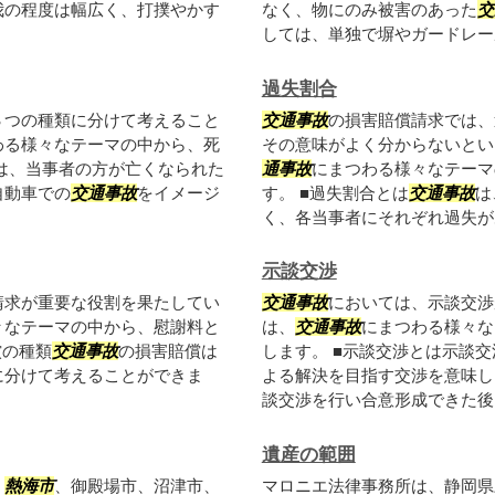
我の程度は幅広く、打撲やかす
なく、物にのみ被害のあった
交
しては、単独で塀やガードレール
過失割合
３つの種類に分けて考えること
交通事故
の損害賠償請求では、
わる様々なテーマの中から、死
その意味がよく分からないとい
は、当事者の方が亡くなられた
通事故
にまつわる様々なテーマ
自動車での
交通事故
をイメージ
す。 ■過失割合とは
交通事故
は
く、各当事者にそれぞれ過失があ
示談交渉
請求が重要な役割を果たしてい
交通事故
においては、示談交渉
々なテーマの中から、慰謝料と
は、
交通事故
にまつわる様々な
償の種類
交通事故
の損害賠償は
します。 ■示談交渉とは示談
に分けて考えることができま
よる解決を目指す交渉を意味し
談交渉を行い合意形成できた後、
遺産の範囲
、
熱海市
、御殿場市、沼津市、
マロニエ法律事務所は、静岡県