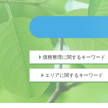
債務整理に関するキーワード
債務整理 弁護士
エリアに関するキーワード
自己破産 条件
任意整理 意味ない
個人再生 費用 分割
相続 弁護士 富士市
個人再生 費用 安い
相続 弁護士 伊東市
債務整理 費用
債務整理 弁護士 御殿場市
個人再生 流れ
交通事故 弁護士 三島市