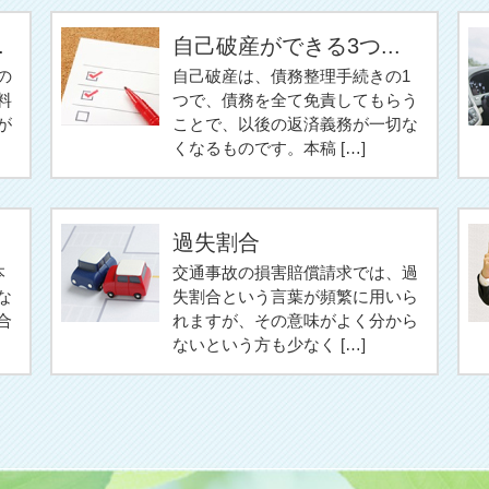
.
自己破産ができる3つ...
の
自己破産は、債務整理手続きの1
料
つで、債務を全て免責してもらう
が
ことで、以後の返済義務が一切な
くなるものです。本稿 […]
過失割合
本
交通事故の損害賠償請求では、過
な
失割合という言葉が頻繁に用いら
合
れますが、その意味がよく分から
ないという方も少なく […]