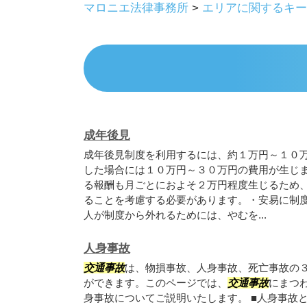
マロニエ法律事務所
>
エリアに関するキー
成年後見
成年後見制度を利用するには、約１万円～１０
した場合には１０万円～３０万円の費用が生じ
る報酬も月ごとにおよそ２万円程度生じるため
ることを考慮する必要があります。・安易に制
人が制度から外れるためには、やむを...
人身事故
交通事故
は、物損事故、人身事故、死亡事故の
ができます。このページでは、
交通事故
にまつ
身事故についてご説明いたします。 ■人身事故