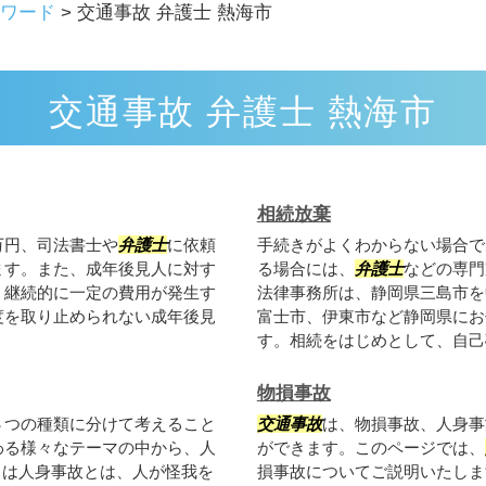
ワード
>
交通事故 弁護士 熱海市
交通事故 弁護士 熱海市
相続放棄
万円、司法書士や
弁護士
に依頼
手続きがよくわからない場合で
ます。また、成年後見人に対す
る場合には、
弁護士
などの専門
、継続的に一定の費用が発生す
法律事務所は、静岡県三島市を
度を取り止められない成年後見
富士市、伊東市など静岡県にお
す。相続をはじめとして、自己破
物損事故
３つの種類に分けて考えること
交通事故
は、物損事故、人身事
わる様々なテーマの中から、人
ができます。このページでは、
とは人身事故とは、人が怪我を
損事故についてご説明いたしま