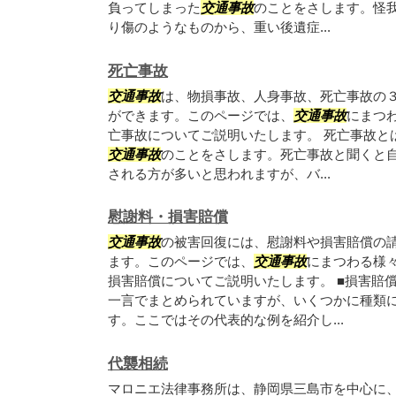
負ってしまった
交通事故
のことをさします。怪
り傷のようなものから、重い後遺症...
死亡事故
交通事故
は、物損事故、人身事故、死亡事故の
ができます。このページでは、
交通事故
にまつ
亡事故についてご説明いたします。 死亡事故と
交通事故
のことをさします。死亡事故と聞くと
される方が多いと思われますが、バ...
慰謝料・損害賠償
交通事故
の被害回復には、慰謝料や損害賠償の
ます。このページでは、
交通事故
にまつわる様
損害賠償についてご説明いたします。 ■損害賠
一言でまとめられていますが、いくつかに種類
す。ここではその代表的な例を紹介し...
代襲相続
マロニエ法律事務所は、静岡県三島市を中心に