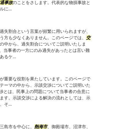
通事故
のことをさします。代表的な物損事故と
に...
過失割合という言葉が頻繁に用いられますが、
う方も少なくありません。このページでは、
交
の中から、過失割合についてご説明いたしま
、当事者の一方にのみ過失があったとは言い難
るケ...
が重要な役割を果たしています。このページで
テーマの中から、示談交渉についてご説明いた
交渉とは、民事上の問題について当事者の合意に
ます。示談交渉による解決の流れとしては、示
そ...
三島市を中心に、
熱海市
、御殿場市、沼津市、