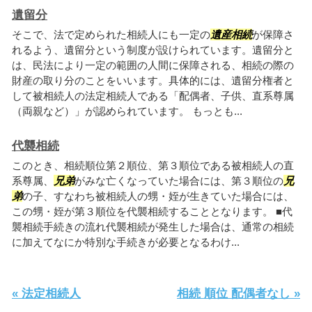
遺留分
そこで、法で定められた相続人にも一定の
遺産相続
が保障さ
れるよう、遺留分という制度が設けられています。遺留分と
は、民法により一定の範囲の人間に保障される、相続の際の
財産の取り分のことをいいます。具体的には、遺留分権者と
して被相続人の法定相続人である「配偶者、子供、直系尊属
（両親など）」が認められています。 もっとも...
代襲相続
このとき、相続順位第２順位、第３順位である被相続人の直
系尊属、
兄弟
がみな亡くなっていた場合には、第３順位の
兄
弟
の子、すなわち被相続人の甥・姪が生きていた場合には、
この甥・姪が第３順位を代襲相続することとなります。 ■代
襲相続手続きの流れ代襲相続が発生した場合は、通常の相続
に加えてなにか特別な手続きが必要となるわけ...
« 法定相続人
相続 順位 配偶者なし »