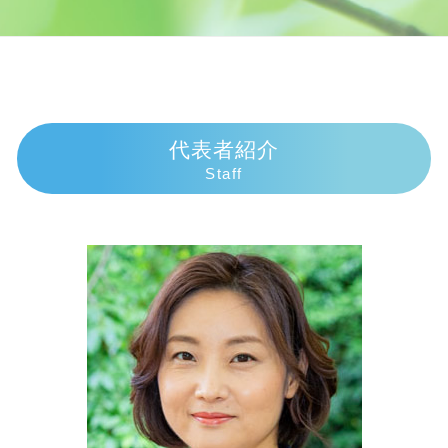
債務整理とは わかりやすく
示談交渉 弁護士費用
遺産相続 いつまで
交通事故 弁護士 富士市
個人再生 申立後 通帳
損害賠償請求権
相続放棄 手続き
交通事故 弁護士 三島市
任意整理中 借入
死亡事故 人生終了
成年後見人 権限
相続 弁護士 富士市
債務整理 弁護士 おすすめ
死亡事故加害者
相続人 順位
相続 弁護士 伊豆市
債務整理
損害賠償の範囲
遺産相続 兄弟
交通事故 弁護士 沼津市
個人再生 官報
交通事故 慰謝料通院
相続手続き
交通事故 弁護士 熱海市
代表者紹介
任意整理 費用
交通事故 示談交渉とは
遺産相続 兄弟 絶縁
相続 弁護士 御殿場市
Staff
個人再生 費用 期間
物損事故から人身に変更された 加害者
相続順位 図
債務整理 弁護士 伊東市
任意整理とは
交通事故 過失割合9対1
遺産相続 期限 土地
債務整理 弁護士 御殿場市
任意整理 期間延長
過失割合 慰謝料
遺産相続手続き 費用
相続 弁護士 伊東市
債務整理 費用
示談交渉の仕方
法定相続人 孫
相続 弁護士 沼津市
過失割合 誰が決める
相続 子供なし
相続 弁護士 熱海市
交通事故 過失割合8対2
遺留分侵害額請求権 時効
交通事故 弁護士 伊豆市
人身事故 損害賠償
代襲相続 手続き
債務整理 弁護士 沼津市
代襲相続 遺留分
交通事故 弁護士 伊東市
遺産相続 期限
債務整理 弁護士 伊豆市
代襲相続 割合
交通事故 弁護士 御殿場市
相続 弁護士 三島市