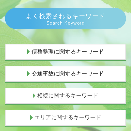
よく検索されるキーワード
Search Keyword
債務整理に関するキーワード
任意整理とは わかりやすく
交通事故に関するキーワード
債務整理 おすすめ
ヤミ金被害
民事再生 会社更生 違い
人身事故とは
相続に関するキーワード
個人再生 失敗
交通事故 人身事故
自己破産 条件
交通事故 むちうち 慰謝料
任意整理 弁護士 選び方
車 人身事故
相続手続き 誰に頼む
エリアに関するキーワード
任意整理 いつから5年
人身事故 慰謝料
遺産相続 土地
債務整理とは 個人
過失割合とは
相続放棄 手続き 流れ