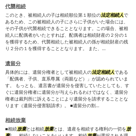
代襲相続
このとき、被相続人の子は相続順位第１順位の
法定相続人
で
あるため、この被相続人の子にさらに子供がいた場合には、
その子供が代襲相続できることとなります。この場合、被相
続人に配偶者がいたとすれば、配偶者は相続財産の２分の１
を獲得するため、代襲相続した被相続人の孫が相続財産の残
り２分の１を獲得することとなります。 また、...
遺留分
具体的には、遺留分権者として被相続人の
法定相続人
である
「配偶者、子供、直系尊属（両親など）」が認められていま
す。 もっとも、遺言書が遺留分を侵害していたとしても、す
ぐに遺留分権者に遺留分が与えられるわけではなく、遺留分
権者は裁判所に訴えることにより遺留分を請求することとな
ります（遺留分侵害額請求）。 ■遺留分の割...
相続放棄
■相続
放棄
とは相続
放棄
とは、遺産を相続する権利の一切を
放
棄
し、相続しないことをいいます。相続
放棄
が選択される理