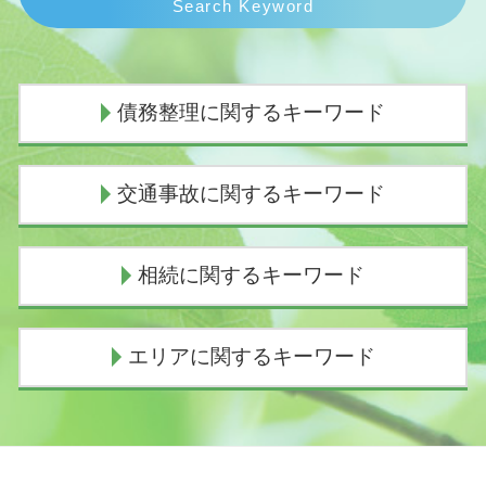
Search Keyword
債務整理に関するキーワード
個人再生 費用 分割
交通事故に関するキーワード
任意整理 費用
債務整理 弁護士 おすすめ
自己破産手続き中 してはいけないこと
過失割合とは
相続に関するキーワード
個人再生 バレる
追突事故 過失割合
債務整理 デメリット 知恵袋
過失割合
債務整理とは 個人
車 人身事故
遺産相続 放棄
エリアに関するキーワード
任意整理 ブラックリスト
人身事故 物損事故 違い
遺産相続 いつもらえる
債務整理とは デメリット
示談交渉
相続 順位 配偶者なし
ヤミ金被害
過失割合 10対0
相続手続き 誰に頼む
交通事故 弁護士 伊東市
個人再生 費用 払えない
逸失利益 計算
財産放棄 費用
相続 弁護士 御殿場市
民事再生 会社更生 違い
交通事故 慰謝料通院
遺産相続 期限 土地
債務整理 弁護士 三島市