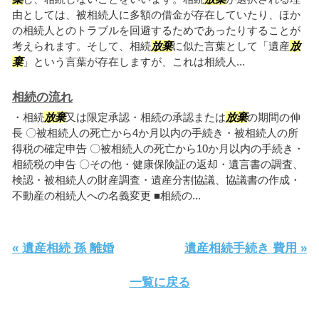
由としては、被相続人に多額の借金が存在していたり、ほか
の相続人とのトラブルを回避するためであったりすることが
考えられます。そして、相続
放棄
に似た言葉として「遺産
放
棄
」という言葉が存在しますが、これは相続人...
相続の流れ
・相続
放棄
又は限定承認・相続の承認または
放棄
の期間の伸
長 〇被相続人の死亡から4か月以内の手続き・被相続人の所
得税の確定申告 〇被相続人の死亡から10か月以内の手続き・
相続税の申告 〇その他・健康保険証の返却・遺言書の調査、
検認・被相続人の財産調査・遺産分割協議、協議書の作成・
不動産の相続人への名義変更 ■相続の...
« 遺産相続 孫 離婚
遺産相続手続き 費用 »
一覧に戻る