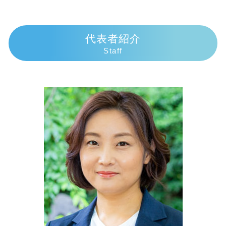
任意整理 いつから5年
死亡事故 人生終了
相続放棄 土地
債務整理 弁護士 熱海市
任意整理 流れ
交通事故 休業補償
成年後見申立 必要書類
債務整理 弁護士 伊東市
任意整理 デメリット
物損事故 警察呼ばなかった 後日
遺産相続 トラブル
相続 弁護士 熱海市
代表者紹介
任意整理 弁護士 選び方
示談交渉の仕方
相続手続き 期限
相続 弁護士 三島市
Staff
個人再生 申立後 通帳
示談交渉 弁護士費用
遺産相続 長男
債務整理 弁護士 富士市
民事再生 流れ
人身事故 損害賠償
遺留分侵害額請求権 時効
相続 弁護士 伊豆市
債務整理 弁護士
過失割合 誰が決める
遺産相続 土地
相続 弁護士 沼津市
任意整理とは
過失割合 慰謝料
相続放棄 郵送
債務整理 弁護士 沼津市
示談交渉 意味
相続放棄 手続き 生前
交通事故 弁護士 三島市
損害賠償請求 時効
遺産相続 時効
相続 弁護士 伊東市
死亡事故 賠償金
相続放棄 できない
債務整理 弁護士 御殿場市
限定承認 わかりやすく
交通事故 弁護士 御殿場市
遺産相続 手続き
交通事故 弁護士 熱海市
土地 評価額 計算
債務整理 弁護士 伊豆市
交通事故 弁護士 伊豆市
相続 弁護士 富士市
交通事故 弁護士 富士市