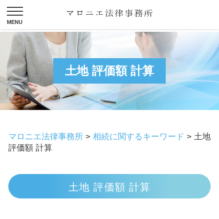
土地 評価額 計算
マロニエ法律事務所
>
相続に関するキーワード
>
土地
評価額 計算
土地 評価額 計算