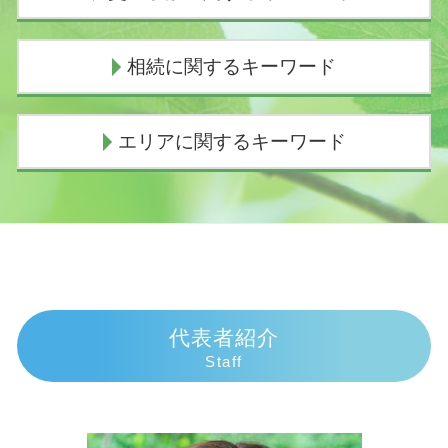
個人再生 スケジュール
ヤミ金被害
人身事故 行政処分
相続に関するキーワード
債務整理とは 個人
人身事故 物損事故 違い
個人再生 バレる
示談交渉の仕方
債務整理 費用
人身事故とは
土地 評価額 計算
エリアに関するキーワード
個人再生 流れ
損害賠償の範囲
相続放棄 手続き 費用
過払い金 時効
示談交渉 弁護士費用
代襲相続人 遺留分
債務整理 連帯保証人
逸失利益 計算
遺産相続
債務整理 弁護士 御殿場市
自己破産手続き中 してはいけないこと
過失割合 慰謝料
法定相続人
債務整理 弁護士 三島市
任意整理 弁護士 選び方
過失割合 10対0
相続放棄 手続き 期間
債務整理 弁護士 熱海市
任意整理 返済期間 7年
人身事故 慰謝料
遺産相続 兄弟 絶縁
交通事故 弁護士 富士市
任意整理 デメリット
示談交渉権
代襲相続 手続き
交通事故 弁護士 熱海市
個人再生 費用
交通事故 過失割合9対1
代襲相続 民法
相続 弁護士 沼津市
代表者紹介
債務整理 種類
人身事故 示談
遺産相続 時効
交通事故 弁護士 御殿場市
Staff
任意整理中 借入
死亡事故加害者
遺産 相続 が 振り込ま れる まで
債務整理 弁護士 伊豆市
個人再生 費用 期間
交通事故 むちうち 慰謝料
法定相続人 放棄
相続 弁護士 富士市
任意整理 意味ない
逸失利益 とは
相続放棄 デメリット
交通事故 弁護士 三島市