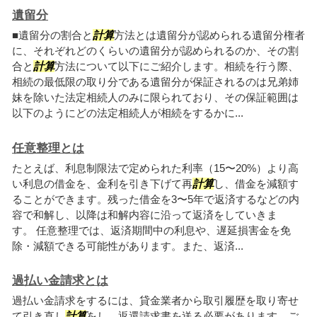
遺留分
■遺留分の割合と
計算
方法とは遺留分が認められる遺留分権者
に、それぞれどのくらいの遺留分が認められるのか、その割
合と
計算
方法について以下にご紹介します。相続を行う際、
相続の最低限の取り分である遺留分が保証されるのは兄弟姉
妹を除いた法定相続人のみに限られており、その保証範囲は
以下のようにどの法定相続人が相続をするかに...
任意整理とは
たとえば、利息制限法で定められた利率（15〜20%）より高
い利息の借金を、金利を引き下げて再
計算
し、借金を減額す
ることができます。残った借金を3〜5年で返済するなどの内
容で和解し、以降は和解内容に沿って返済をしていきま
す。 任意整理では、返済期間中の利息や、遅延損害金を免
除・減額できる可能性があります。また、返済...
過払い金請求とは
過払い金請求をするには、貸金業者から取引履歴を取り寄せ
て引き直し
計算
をし、返還請求書を送る必要があります。ご