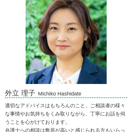
個人再生 任意整理
損害賠償請求 時効
相続放棄 必要書類 印鑑証明
相続 弁護士 伊豆市
交通事故 慰謝料むちうち
相続 手続き 法務局
交通事故 弁護士 伊東市
損害賠償請求権
代襲相続 順位
債務整理 弁護士 伊東市
追突事故 過失割合
遺産相続 期限 土地
交通事故 弁護士 伊豆市
遺産 孫 どのくらい
相続 弁護士 御殿場市
代襲相続 遺留分
債務整理 弁護士 沼津市
相続 孫 土地
交通事故 弁護士 沼津市
相続 弁護士 熱海市
債務整理 弁護士 富士市
相続 弁護士 伊東市
外立 理子
Michiko Hashidate
適切なアドバイスはもちろんのこと、ご相談者の様々
な事情やお気持ちをくみ取りながら、丁寧にお話を伺
うことを心がけております。
弁護士への相談は敷居が高いと感じられる方もいらっ