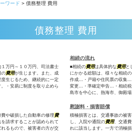
ーワード
>
債務整理 費用
債務整理 費用
相続の流れ
約１万円～１０万円、司法書士
■相続の
費用
は具体的な
費用
と
円の
費用
が生じます。また、成
にかかる総額は、様々な相続の
程度生じるため、継続的に一定
作成…・戸籍や住民票の収集…
す。・安易に制度を取り止めら
変更…・準確定申告…・相続税
島市を中心に、熱海市、御殿場..
慰謝料・損害賠償
療費や破損した自動車の修理
費
積極損害とは、交通事故の被害
益を請求することが認められて
し、入院や通院の
費用
、交通費
ばれるもので、被害者の方が交
れに該当します。一方で消極損