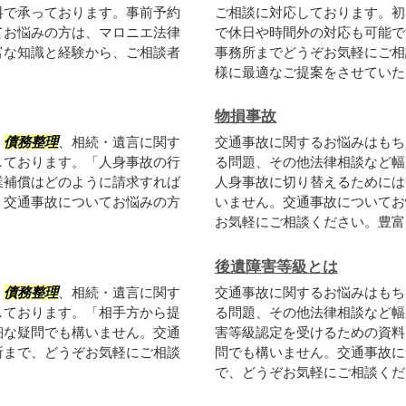
料で承っております。事前予約
ご相談に対応しております。初
てお悩みの方は、マロニエ法律
で休日や時間外の対応も可能で
富な知識と経験から、ご相談者
事務所までどうぞお気軽にご相
様に最適なご提案をさせていただ
物損事故
、
債務整理
、相続・遺言に関す
交通事故に関するお悩みはもち
しております。「人身事故の行
る問題、その他法律相談など幅
業補償はどのように請求すれば
人身事故に切り替えるためには
。交通事故についてお悩みの方
いません。交通事故についてお
お気軽にご相談ください。豊富な
後遺障害等級とは
、
債務整理
、相続・遺言に関す
交通事故に関するお悩みはもち
しております。「相手方から提
る問題、その他法律相談など幅
細な疑問でも構いません。交通
害等級認定を受けるための資料
所まで、どうぞお気軽にご相談
問でも構いません。交通事故に
で、どうぞお気軽にご相談くださ