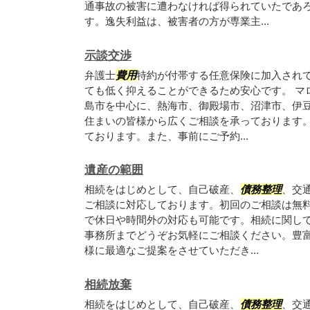
通事故の被害に遭わなければ得られていたであ
す。逸失利益は、被害者の方が専業主...
示談交渉
弁護士
費用
特約が付帯する任意保険に加入され
ても低く抑えることができるため安心です。 マ
島市を中心に、熱海市、御殿場市、沼津市、伊
住まいの皆様から広くご相談を承っております
ております。また、事前にご予約...
遺産の範囲
相続をはじめとして、自己破産、
債務整理
、交
ご相談に対応しております。初回のご相談は無
で休日や時間外の対応も可能です。相続に関し
事務所までどうぞお気軽にご相談ください。豊
様に最適なご提案をさせていただき...
相続放棄
相続をはじめとして、自己破産、
債務整理
、交