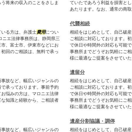
ろう将来の収入のことをさしま
ていたであろう利益を損害とし
あたります。なお、通常の商取引
代襲相続
ている方は、弁護士
費用
につい
相続をはじめとして、自己破産
ロニエ法律事務所は、静岡県三
ご相談に対応しております。初
豆市、富士市、伊東市などにお
で休日や時間外の対応も可能で
。初回のご相談は、無料で承っ
事務所までどうぞお気軽にご相
様に最適なご提案をさせていただ
遺留分
通事故など、幅広いジャンルの
相続をはじめとして、自己破産
料で承っております。事前予約
ご相談に対応しております。初
てお悩みの方は、マロニエ法律
で休日や時間外の対応も可能で
富な知識と経験から、ご相談者
事務所までどうぞお気軽にご相
様に最適なご提案をさせていただ
遺産分割協議・調停
通事故など、幅広いジャンルの
相続をはじめとして、自己破産