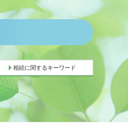
相続に関するキーワード
独身の兄 相続
相続手続き 期限
代襲相続人 遺留分
代襲相続 民法
遺産相続 放棄
相続放棄 土地
遺産相続 時効