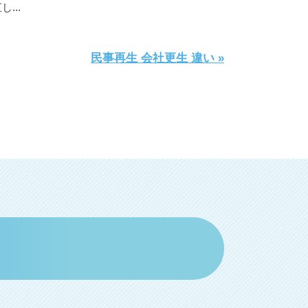
...
民事再生 会社更生 違い »