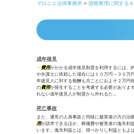
マロニエ法律事務所
>
債務整理に関するキ
成年後見
・
費用
がかかる成年後見制度を利用するには、
や弁護士に依頼した場合には１０万円～３０万
年後見人に対する報酬も月ごとにおよそ２万円
の
費用
が発生することを考慮する必要がありま
れない成年後見人が制度から外れるた...
死亡事故
また、通常の人身事故と同様に被害者の方の治
用
が請求できるほか、葬儀費や被害者の逸失利
います。逸失利益とは、得べかりし利益ともよ