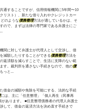
共通することですが、信用情報機関に5年間〜10
クリスト）、新たな借り入れやクレジットカー
 どのような
債務整理
方法が適しているかは、そ
すので、まずは法律の専門家である弁護士にご
.
機関に対して弁護士が代理人として交渉し、借
を減額したりすることができる
債務整理
方法を
の返済額を減らすことで、生活に支障のない範
ます。裁判所を通さない手続きなので、他の
債
っと...
た借金の減額や免除を可能にする、法的な手続
理
には、主に「任意整理」「個人再生（民事再
類があります。 ■任意整理債務者の代理人弁護士
渉して、借金の返済方法を決め直す手続きで