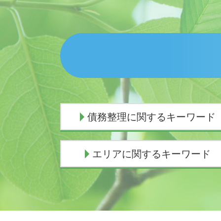
債務整理に関するキーワード
債務整理 デメリット
エリアに関するキーワード
個人再生 バレる
自己破産 条件
任意整理 弁護士 選び方
交通事故 弁護士 熱海市
債務整理 おすすめ
債務整理 弁護士 三島市
個人再生 手続き
債務整理 弁護士 伊東市
任意整理 返済期間 7年
交通事故 弁護士 富士市