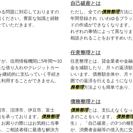
自己破産とは
ゆる問題に対応しておりますの
ただし、全ての
債務整理
方法に
談ください。豊富な知識と経験
年間登録され（いわゆるブラッ
せていただきます。
ドの作成ができなくなります。
れぞれの事情によって異なりま
相談されることをおすすめいた..
任意整理とは
が、信用情報機関に5年間〜10
任意整理とは、貸金業者や金融
たな借り入れやクレジットカー
金を減額したり、月々の返済額
を継続的に支払っていく手続き
いいます。債務額全体や、月々
は利用することができません。
囲での返済を行えるようになり
務整理
方法よりも簡単であり、も
債務整理とは
場市、沼津市、伊豆市、富士
債務整理
とは、支払えなくなっ
談を承っております。
債務整理
きのことをいいます。
債務整
、お困りの際にはお気軽に当事
生）」「自己破産」の3つの種
ら、ご相談者様に最適な解決方
が、消費者金融等の借入先に交