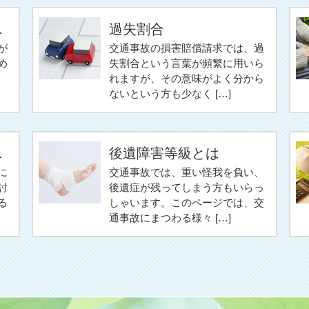
.
過失割合
が
交通事故の損害賠償請求では、過
め
失割合という言葉が頻繁に用いら
れますが、その意味がよく分から
ないという方も少なく […]
.
後遺障害等級とは
に
交通事故では、重い怪我を負い、
討
後遺症が残ってしまう方もいらっ
る
しゃいます。このページでは、交
通事故にまつわる様々 […]