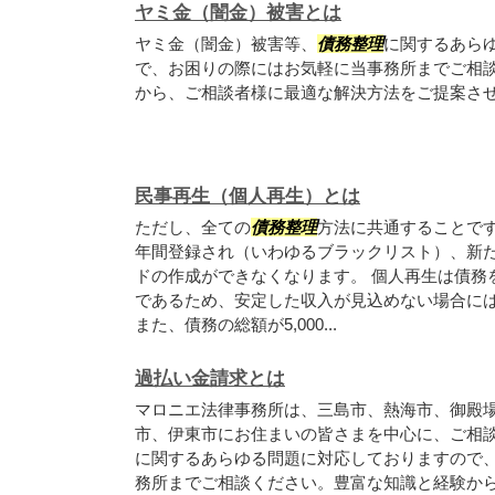
ヤミ金（闇金）被害とは
ヤミ金（闇金）被害等、
債務整理
に関するあら
で、お困りの際にはお気軽に当事務所までご相
から、ご相談者様に最適な解決方法をご提案さ
民事再生（個人再生）とは
ただし、全ての
債務整理
方法に共通することです
年間登録され（いわゆるブラックリスト）、新
ドの作成ができなくなります。 個人再生は債務
であるため、安定した収入が見込めない場合に
また、債務の総額が5,000...
過払い金請求とは
マロニエ法律事務所は、三島市、熱海市、御殿
市、伊東市にお住まいの皆さまを中心に、ご相
に関するあらゆる問題に対応しておりますので
務所までご相談ください。豊富な知識と経験か