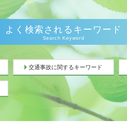
よく検索されるキーワード
Search Keyword
交通事故に関するキーワード
人身事故 示談
示談交渉 意味
車 人身事故
交通事故 むちうち 慰謝料
追突事故 過失割合
逸失利益 計算
死亡事故 賠償金