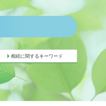
相続に関するキーワード
相続放棄 郵送
代襲相続 兄弟
相続手続き 自分で
遺産相続 期限 土地
相続 孫 土地
成年後見人 権限
遺産分割協議書 有効期限