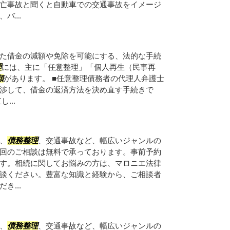
亡事故と聞くと自動車での交通事故をイメージ
バ...
た借金の減額や免除を可能にする、法的な手続
理
には、主に「任意整理」「個人再生（民事再
類
があります。 ■任意整理債務者の代理人弁護士
渉して、借金の返済方法を決め直す手続きで
...
、
債務整理
、交通事故など、幅広いジャンルの
回のご相談は無料で承っております。事前予約
す。相続に関してお悩みの方は、マロニエ法律
談ください。豊富な知識と経験から、ご相談者
き...
、
債務整理
、交通事故など、幅広いジャンルの