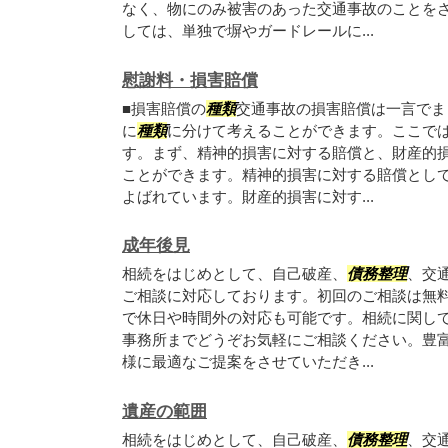
なく、物にのみ被害のあった交通事故のことを
しては、単独で塀やガードレールに...
慰謝料・損害賠償
■損害賠償の
種類
交通事故の損害賠償は一言でま
に
種類
に分けて考えることができます。ここで
す。まず、精神的損害に対する賠償と、財産的損
ことができます。精神的損害に対する賠償とし
よばれています。財産的損害に対す...
成年後見
相続をはじめとして、自己破産、
債務整理
、交
ご相談に対応しております。初回のご相談は無
で休日や時間外の対応も可能です。相続に関し
事務所までどうぞお気軽にご相談ください。豊
様に最適なご提案をさせていただき...
遺産の範囲
相続をはじめとして、自己破産、
債務整理
、交