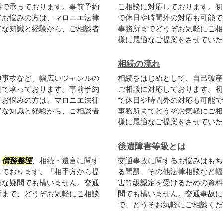
料で承っております。事前予約
ご相談に対応しております。初
てお悩みの方は、マロニエ法律
で休日や時間外の対応も可能で
富な知識と経験から、ご相談者
事務所までどうぞお気軽にご相
様に最適なご提案をさせていただ
相続の流れ
通事故など、幅広いジャンルの
相続をはじめとして、自己破産
料で承っております。事前予約
ご相談に対応しております。初
てお悩みの方は、マロニエ法律
で休日や時間外の対応も可能で
富な知識と経験から、ご相談者
事務所までどうぞお気軽にご相
様に最適なご提案をさせていただ
後遺障害等級とは
、
債務整理
、相続・遺言に関す
交通事故に関するお悩みはもち
しております。「相手方から提
る問題、その他法律相談など幅
細な疑問でも構いません。交通
害等級認定を受けるための資料
所まで、どうぞお気軽にご相談
問でも構いません。交通事故に
で、どうぞお気軽にご相談くださ