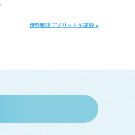
。
債務整理 デメリット 知恵袋 »