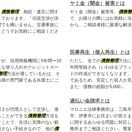
ヤミ金（闇金）被害とは
、
債務整理
、相続・遺言に関す
ヤミ金（闇金）被害等、
債務整
しております。「示談交渉が決
で、お困りの際にはお気軽に当
問でも構いません。交通事故に
から、ご相談者様に最適な解決
、どうぞお気軽にご相談くださ
民事再生（個人再生）とは
が、信用情報機関に5年間〜10
ただし、全ての
債務整理
方法に
たな借り入れやクレジットカー
年間登録され（いわゆるブラッ
整理
方法が適しているかは、そ
ドの作成ができなくなります。
法律の専門家である弁護士にご
であるため、安定した収入が見
また、債務の総額が5,000...
過払い金請求とは
護士が代理人として交渉し、借
マロニエ法律事務所は、三島市
ることができる
債務整理
方法を
市、伊東市にお住まいの皆さま
すことで、生活に支障のない範
に関するあらゆる問題に対応し
通さない手続きなので、他の
債
務所までご相談ください。豊富