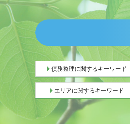
債務整理に関するキーワード
自己破産手続き中 してはいけないこ
エリアに関するキーワード
と
任意整理中 借入
個人再生 費用 期間
交通事故 弁護士 沼津市
任意整理 期間延長
債務整理 弁護士 伊東市
債務整理とは わかりやすく
相続 弁護士 伊豆市
個人再生 費用 安い
交通事故 弁護士 三島市