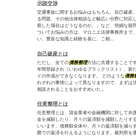
示談交渉
交通事故に関するお悩みはもちろん、自己破産
る問題、その他法律相談など幅広い分野に対応
裂した場合はどうなるのか。」など、些細な疑
ついてお悩みの方は、マロニエ法律事務所まで
い。豊富な知識と経験を基に、ご相...
自己破産とは
ただし、全ての
債務整理
方法に共通することです
年間登録され（いわゆるブラックリスト）、新
ドの作成ができなくなります。 どのような
債務
れぞれの事情によって異なりますので、まずは
相談されることをおすすめいた...
任意整理とは
任意整理とは、貸金業者や金融機関に対して弁
金を減額したり、月々の返済額を減額したりす
いいます。債務額全体や、月々の返済額を減ら
囲での返済を行えるようになります。裁判所を