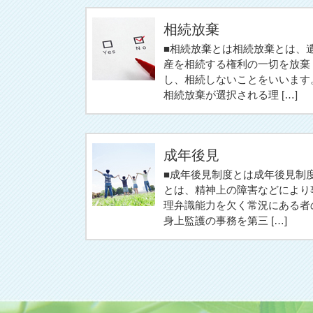
相続放棄
■相続放棄とは相続放棄とは、
産を相続する権利の一切を放棄
し、相続しないことをいいます
相続放棄が選択される理 […]
成年後見
■成年後見制度とは成年後見制
とは、精神上の障害などにより
理弁識能力を欠く常況にある者
身上監護の事務を第三 […]