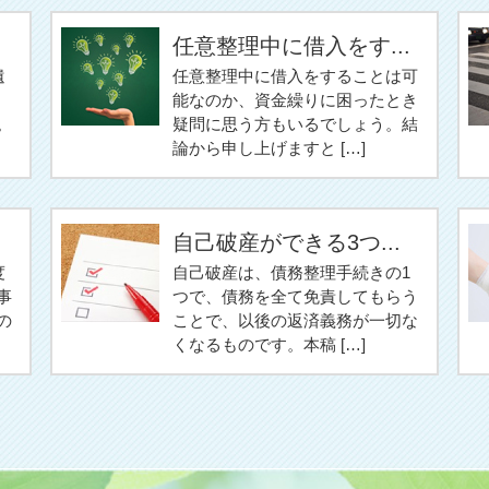
任意整理中に借入をす...
遺
任意整理中に借入をすることは可
能なのか、資金繰りに困ったとき
。
疑問に思う方もいるでしょう。結
論から申し上げますと […]
自己破産ができる3つ...
度
自己破産は、債務整理手続きの1
事
つで、債務を全て免責してもらう
の
ことで、以後の返済義務が一切な
くなるものです。本稿 […]