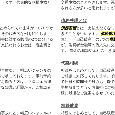
さします。代表的な物損事故と
交通事故のことをさします。死
される方が多いと思われますが、
債務整理とは
とめられていますが、いくつか
債務整理
とは、支払えなくなっ
はその代表的な例を紹介しま
きのことをいいます。
債務整
害に対する賠償の2つに分ける
生）」「自己破産」の3つの
種
て支払われるお金は、慰謝料と
が、消費者金融等の借入先に交
す。 借金の減額や金利の引き直し
代襲相続
通事故など、幅広いジャンルの
相続をはじめとして、自己破産
料で承っております。事前予約
ご相談に対応しております。初
てお悩みの方は、マロニエ法律
で休日や時間外の対応も可能で
富な知識と経験から、ご相談者
事務所までどうぞお気軽にご相
様に最適なご提案をさせていただ
相続放棄
通事故など、幅広いジャンルの
相続をはじめとして、自己破産