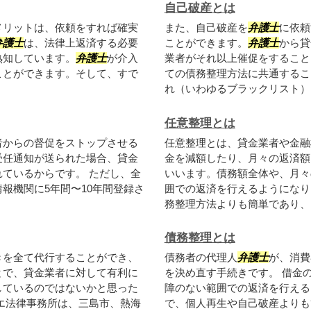
自己破産とは
メリットは、依頼をすれば確実
また、自己破産を
弁護士
に依頼
弁護士
は、法律上返済する必要
ことができます。
弁護士
から貸
熟知しています。
弁護士
が介入
業者がそれ以上催促をすること
ことができます。そして、すで
ての債務整理方法に共通するこ
れ（いわゆるブラックリスト）..
任意整理とは
者からの督促をストップさせる
任意整理とは、貸金業者や金融
受任通知が送られた場合、貸金
金を減額したり、月々の返済額
ているからです。 ただし、全
いいます。債務額全体や、月々
報機関に5年間〜10年間登録さ
囲での返済を行えるようになり
務整理方法よりも簡単であり、も
債務整理とは
きを全て代行することができ、
債務者の代理人
弁護士
が、消費
とで、貸金業者に対して有利に
を決め直す手続きです。 借金
しているのではないかと思った
障のない範囲での返済を行える
エ法律事務所は、三島市、熱海
で、個人再生や自己破産よりも