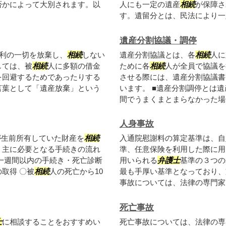
否かによって大別されます。以
人にも一定の遺産
相続
が保障さ
す。遺留分とは、民法により一定
遺産分割協議・調停
利の一切を放棄し、
相続
しない
遺産分割協議とは、各
相続
人に
しては、被
相続
人に多額の借金
ために各
相続
人が全員で協議を
を回避するためであったりする
させる際には、遺産分割協議書
言葉として「遺産放棄」という
います。 ■遺産分割調停とは
間でうまくまとまらなかった場合
人身事故
が生前所有していた財産を
相続
入通院慰謝料の算定基準は、自
、主に必要となる手続きの流れ
準、任意保険を利用した際に用
一週間以内の手続き・死亡診断
用いられる
弁護士
基準の３つの
取得 〇被
相続
人の死亡から10
最も手厚い基準となっており、
事故については、法律の専門家で
死亡事故
士
に相談することをおすすめい
死亡事故については、法律の専