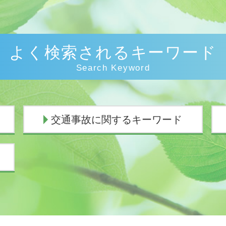
よく検索されるキーワード
Search Keyword
交通事故に関するキーワード
人身事故とは
過失割合 誰が決める
交通事故 慰謝料むちうち
交通事故 休業補償
逸失利益 計算
歩行者 信号無視 事故
示談交渉 意味