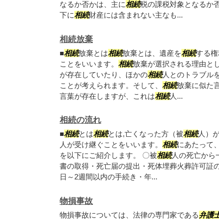
なるか否かは、主に
相続
税の課税対象となるか
下に
相続
財産には含まれない主なも...
相続放棄
■
相続
放棄とは
相続
放棄とは、遺産を
相続
する権
ことをいいます。
相続
放棄が選択される理由と
が存在していたり、ほかの
相続
人とのトラブル
ことが考えられます。そして、
相続
放棄に似た
言葉が存在しますが、これは
相続
人...
相続の流れ
■
相続
とは
相続
とは,亡くなった方（被
相続
人）
人が受け継ぐことをいいます。
相続
にあたって
を以下にご紹介します。 〇被
相続
人の死亡から
書の取得・死亡届の提出・死体埋葬火葬許可証の
日～2週間以内の手続き・年...
物損事故
物損事故については、法律の専門家である
弁護