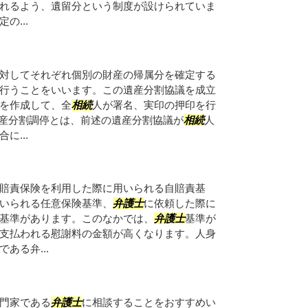
れるよう、遺留分という制度が設けられていま
の...
対してそれぞれ個別の財産の帰属分を確定する
行うことをいいます。この遺産分割協議を成立
を作成して、全
相続
人が署名、実印の押印を行
遺産分割調停とは、前述の遺産分割協議が
相続
人
に...
賠責保険を利用した際に用いられる自賠責基
いられる任意保険基準、
弁護士
に依頼した際に
基準があります。このなかでは、
弁護士
基準が
支払われる慰謝料の金額が高くなります。人身
ある弁...
門家である
弁護士
に相談することをおすすめい