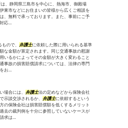
所は、静岡県三島市を中心に、熱海市、御殿場
伊東市などにお住まいの皆様から広くご相談を
は、無料で承っております。また、事前にご予
応...
るもので、
弁護士
に依頼した際に用いられる基準
額な金額が算定されます。同じ交通事故の慰謝
用いるかによってその金額が大きく変わること
通事故の損害賠償請求については、法律の専門
お...
い場合には、
弁護士
法の定めなどから保険会社
で示談交渉されるか、
弁護士
に依頼するという
方の保険会社は損害賠償額を低くするメリット
過去の裁判例を十分に参照していないケースが
求は...