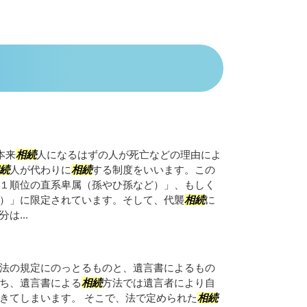
本来
相続
人になるはずの人が死亡などの理由によ
続
人が代わりに
相続
する制度をいいます。この
１順位の直系卑属（孫やひ孫など）」、もしく
）」に限定されています。そして、代襲
相続
に
分は...
法の規定にのっとるものと、遺言書によるもの
ち、遺言書による
相続
方法では遺言者により自
きてしまいます。 そこで、法で定められた
相続