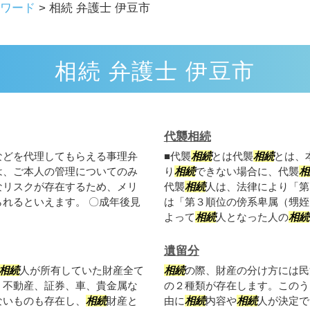
ワード
>
相続 弁護士 伊豆市
相続 弁護士 伊豆市
代襲相続
などを代理してもらえる事理弁
■代襲
相続
とは代襲
相続
とは、
は、ご本人の管理についてのみ
り
相続
できない場合に、代襲
相
なリスクが存在するため、メリ
代襲
相続
人は、法律により「第
れるといえます。 〇成年後見
は「第３順位の傍系卑属（甥姪
よって
相続
人となった人の
相続
遺留分
相続
人が所有していた財産全て
相続
の際、財産の分け方には民
、不動産、証券、車、貴金属な
の２種類が存在します。このう
ないものも存在し、
相続
財産と
由に
相続
内容や
相続
人が決定で