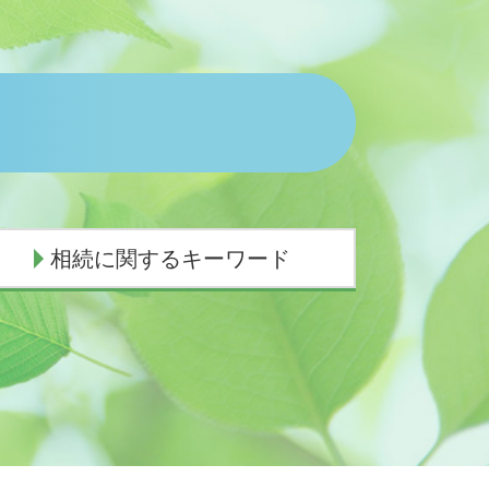
相続に関するキーワード
相続順位
相続放棄
遺産相続手続き 費用
独身の兄 相続
相続放棄 手続き 期間
相続放棄 土地
相続 介護 寄与分