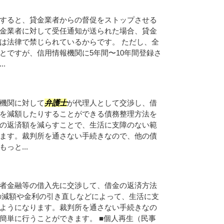
すると、貸金業者からの督促をストップさせる
金業者に対して受任通知が送られた場合、貸金
は法律で禁じられているからです。 ただし、全
とですが、信用情報機関に5年間〜10年間登録さ
.
機関に対して
弁護士
が代理人として交渉し、借
を減額したりすることができる債務整理方法を
の返済額を減らすことで、生活に支障のない範
ます。裁判所を通さない手続きなので、他の債
っと...
者金融等の借入先に交渉して、借金の返済方法
の減額や金利の引き直しなどによって、生活に支
ようになります。裁判所を通さない手続きなの
簡単に行うことができます。 ■個人再生（民事