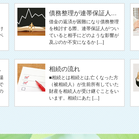
債務整理が連帯保証人...
借金の返済が困難になり債務整理
け
を検討する際、連帯保証人がつい
ペ
ていると相手にどのような影響が
及ぶのか不安になるか […]
.
相続の流れ
場
■相続とは相続とは,亡くなった方
で
（被相続人）が生前所有していた
の
財産を相続人が受け継ぐことをい
います。相続にあた […]