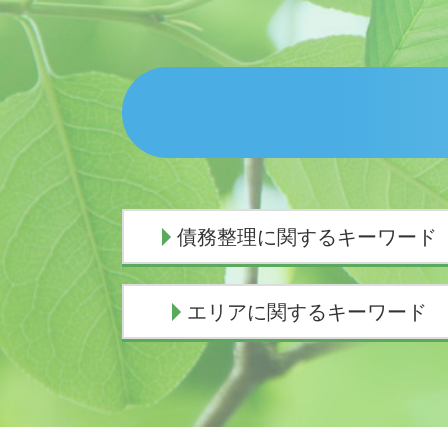
債務整理に関するキーワード
個人再生 官報
エリアに関するキーワード
個人再生 デメリット
個人再生 失敗 弁護士費用
債務整理 費用
債務整理 弁護士 沼津市
個人再生 バレる
債務整理 弁護士 三島市
債務整理 弁護士 おすすめ
債務整理 弁護士 熱海市
任意整理 返済期間 7年
交通事故 弁護士 熱海市