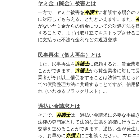
ヤミ金（闇金）被害とは
一方で、ヤミ金被害を
弁護士
に相談する場合の
に対応してもらえることだといえます。また、
がないヤミ金からの借金についての対処方法を
することで、まずは取り立てをストップさせる
に支払った不法な金利などの返還交渉...
民事再生（個人再生）とは
また、民事再生を
弁護士
に依頼すると、貸金業
ことができます。
弁護士
から貸金業者に対して
業者がそれ以上催促をすることは法律で禁じられ
ての債務整理方法に共通することですが、信用情
れ（いわゆるブラックリスト）...
過払い金請求とは
そこで、
弁護士
は、過払い金請求に必要な手続
法律の専門家として法的な主張を的確に行うこ
交渉を進めることができます。過払い金が発生
ら、お早めに
弁護士
にご相談ください。 マロニ