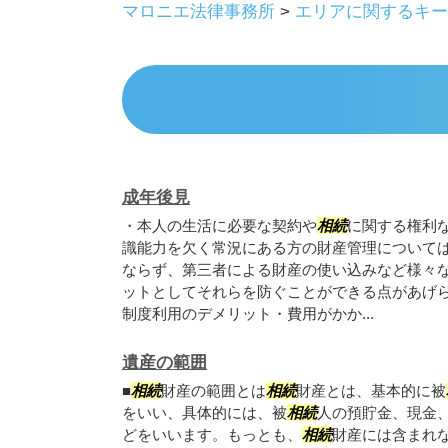
マロニエ法律事務所
>
エリアに関するキー
成年後見
・本人の生活に必要な契約や
相続
に関する権利
識能力を欠く常況にある方の財産管理について
ならず、第三者による財産の使い込みなど様々
ットとしてそれらを防ぐことができる点があげら
制度利用のデメリット・費用がかか...
遺産の範囲
■
相続
財産の範囲とは
相続
財産とは、基本的に被
をいい、具体的には、被
相続
人の預貯金、現金
どをいいます。もっとも、
相続
財産には含まれ