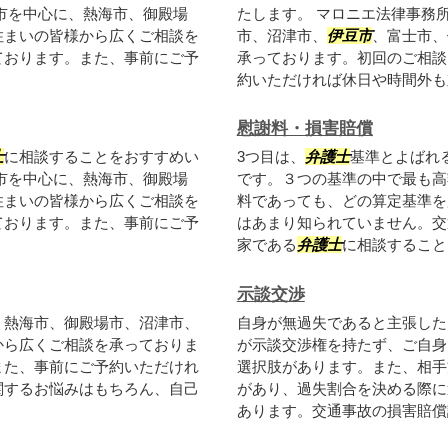
市を中心に、熱海市、御殿場
たします。 マロニエ法律事務
住まいの皆様から広くご相談を
市、沼津市、
伊豆市
、富士市、
ております。また、事前にご予
承っております。初回のご相談
約いただければ休日や時間外も対
慰謝料・損害賠償
士
に相談することをおすすめい
3つ目は、
弁護士
基準とよばれ
市を中心に、熱海市、御殿場
です。３つの基準の中で最も高
住まいの皆様から広くご相談を
料であっても、どの算定基準を
ております。また、事前にご予
はあまり知られていません。交
家である
弁護士
に相談することを
示談交渉
、熱海市、御殿場市、沼津市、
自身が無過失であると主張した
から広くご相談を承っておりま
が示談交渉権を持たず、ご自身
また、事前にご予約いただけれ
選択肢があります。また、相手
関するお悩みはもちろん、自己
があり、過失割合を決める際に
あります。交通事故の損害賠償請