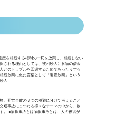
遺
産
を
相
続
す
る
権
利
の
一
切
を
放
棄
し
、
相
続
し
な
い
択
さ
れ
る
理
由
と
し
て
は
、
被
相
続
人
に
多
額
の
借
金
人
と
の
ト
ラ
ブ
ル
を
回
避
す
る
た
め
で
あ
っ
た
り
す
る
相
続
放
棄
に
似
た
言
葉
と
し
て
「
遺
産
放
棄
」
と
い
う
続
人
.
.
.
故
、
死
亡
事
故
の
３
つ
の
種
類
に
分
け
て
考
え
る
こ
と
交
通
事
故
に
ま
つ
わ
る
様
々
な
テ
ー
マ
の
中
か
ら
、
物
す
。
■
物
損
事
故
と
は
物
損
事
故
と
は
、
人
の
被
害
が