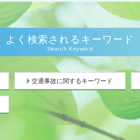
よく検索されるキーワード
Search Keyword
交通事故に関するキーワード
交通事故 慰謝料むちうち
交通事故 過失割合9対1
人身事故 物損事故 違い
交通事故 弁護士 示談交渉 期間
人身事故 行政処分
人身事故 損害賠償