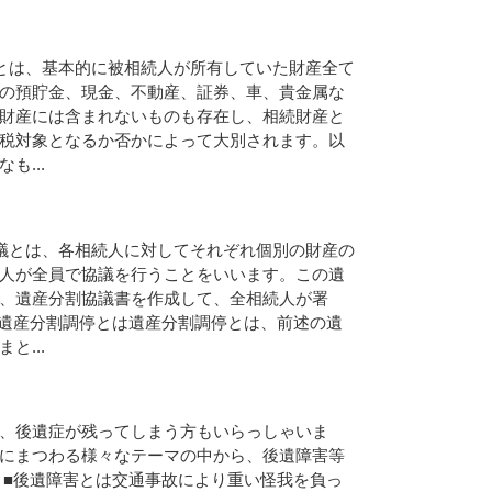
と
は
、
基
本
的
に
被
相
続
人
が
所
有
し
て
い
た
財
産
全
て
の
預
貯
金
、
現
金
、
不
動
産
、
証
券
、
車
、
貴
金
属
な
財
産
に
は
含
ま
れ
な
い
も
の
も
存
在
し
、
相
続
財
産
と
税
対
象
と
な
る
か
否
か
に
よ
っ
て
大
別
さ
れ
ま
す
。
以
な
も
.
.
.
議
と
は
、
各
相
続
人
に
対
し
て
そ
れ
ぞ
れ
個
別
の
財
産
の
人
が
全
員
で
協
議
を
行
う
こ
と
を
い
い
ま
す
。
こ
の
遺
、
遺
産
分
割
協
議
書
を
作
成
し
て
、
全
相
続
人
が
署
遺
産
分
割
調
停
と
は
遺
産
分
割
調
停
と
は
、
前
述
の
遺
ま
と
.
.
.
、
後
遺
症
が
残
っ
て
し
ま
う
方
も
い
ら
っ
し
ゃ
い
ま
に
ま
つ
わ
る
様
々
な
テ
ー
マ
の
中
か
ら
、
後
遺
障
害
等
■
後
遺
障
害
と
は
交
通
事
故
に
よ
り
重
い
怪
我
を
負
っ