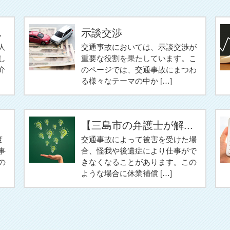
.
示談交渉
人
交通事故においては、示談交渉が
し
重要な役割を果たしています。こ
介
のページでは、交通事故にまつわ
る様々なテーマの中か […]
【三島市の弁護士が解...
度
交通事故によって被害を受けた場
事
合、怪我や後遺症により仕事がで
の
きなくなることがあります。この
ような場合に休業補償 […]