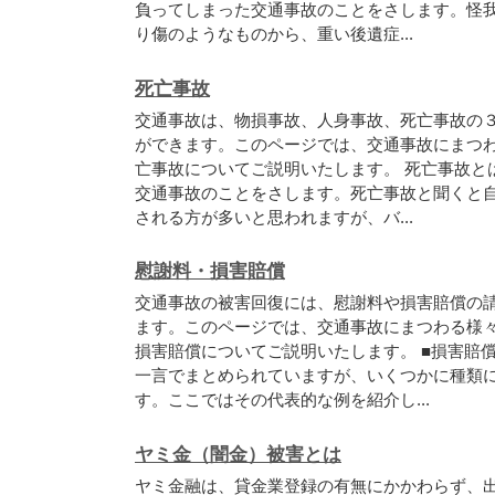
負
っ
て
し
ま
っ
た
交
通
事
故
の
こ
と
を
さ
し
ま
す
。
怪
り
傷
の
よ
う
な
も
の
か
ら
、
重
い
後
遺
症
.
.
.
死亡事故
交
通
事
故
は
、
物
損
事
故
、
人
身
事
故
、
死
亡
事
故
の
が
で
き
ま
す
。
こ
の
ペ
ー
ジ
で
は
、
交
通
事
故
に
ま
つ
亡
事
故
に
つ
い
て
ご
説
明
い
た
し
ま
す
。
死
亡
事
故
と
交
通
事
故
の
こ
と
を
さ
し
ま
す
。
死
亡
事
故
と
聞
く
と
さ
れ
る
方
が
多
い
と
思
わ
れ
ま
す
が
、
バ
.
.
.
慰謝料・損害賠償
交
通
事
故
の
被
害
回
復
に
は
、
慰
謝
料
や
損
害
賠
償
の
ま
す
。
こ
の
ペ
ー
ジ
で
は
、
交
通
事
故
に
ま
つ
わ
る
様
損
害
賠
償
に
つ
い
て
ご
説
明
い
た
し
ま
す
。
■
損
害
賠
一
言
で
ま
と
め
ら
れ
て
い
ま
す
が
、
い
く
つ
か
に
種
類
す
。
こ
こ
で
は
そ
の
代
表
的
な
例
を
紹
介
し
.
.
.
ヤミ金（闇金）被害とは
ヤ
ミ
金
融
は
、
貸
金
業
登
録
の
有
無
に
か
か
わ
ら
ず
、