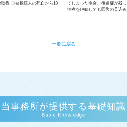
の
取
得
〇
被
相
続
人
の
死
亡
か
ら
1
0
て
し
ま
っ
た
場
合
、
後
遺
症
が
残
っ
治
療
を
継
続
し
て
も
回
復
の
見
込
み
一覧に戻る
当事務所が提供する基礎知識
Basic Knowledge