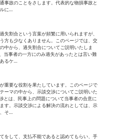
通
事
故
の
こ
と
を
さ
し
ま
す
。
代
表
的
な
物
損
事
故
と
ル
に
.
.
.
過
失
割
合
と
い
う
言
葉
が
頻
繁
に
用
い
ら
れ
ま
す
が
、
う
方
も
少
な
く
あ
り
ま
せ
ん
。
こ
の
ペ
ー
ジ
で
は
、
交
の
中
か
ら
、
過
失
割
合
に
つ
い
て
ご
説
明
い
た
し
ま
、
当
事
者
の
一
方
に
の
み
過
失
が
あ
っ
た
と
は
言
い
難
あ
る
ケ
.
.
.
が
重
要
な
役
割
を
果
た
し
て
い
ま
す
。
こ
の
ペ
ー
ジ
で
テ
ー
マ
の
中
か
ら
、
示
談
交
渉
に
つ
い
て
ご
説
明
い
た
渉
と
は
、
民
事
上
の
問
題
に
つ
い
て
当
事
者
の
合
意
に
ま
す
。
示
談
交
渉
に
よ
る
解
決
の
流
れ
と
し
て
は
、
示
、
そ
.
.
.
て
を
し
て
、
支
払
不
能
で
あ
る
と
認
め
て
も
ら
い
、
手