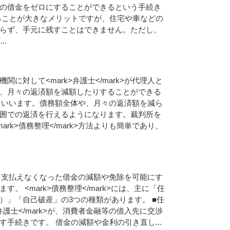
の
借
金
を
ゼ
ロ
に
す
る
こ
と
が
で
き
る
と
い
う
手
続
き
る
こ
と
が
大
き
な
メ
リ
ッ
ト
で
す
が
、
住
宅
や
車
な
ど
の
ら
ず
、
手
元
に
残
す
こ
と
は
で
き
ま
せ
ん
。
た
だ
し
、
下
.
.
.
機
関
に
対
し
て
<
m
a
r
k
>
弁
護
士
<
/
m
a
r
k
>
が
代
理
人
と
、
月
々
の
返
済
額
を
減
額
し
た
り
す
る
こ
と
が
で
き
る
を
い
い
ま
す
。
債
務
額
全
体
や
、
月
々
の
返
済
額
を
減
ら
囲
で
の
返
済
を
行
え
る
よ
う
に
な
り
ま
す
。
裁
判
所
を
m
a
r
k
>
債
務
整
理
<
/
m
a
r
k
>
方
法
よ
り
も
簡
単
で
あ
り
、
、
支
払
え
な
く
な
っ
た
借
金
の
減
額
や
免
除
を
可
能
に
す
ま
す
。
<
m
a
r
k
>
債
務
整
理
<
/
m
a
r
k
>
に
は
、
主
に
「
任
）
」
「
自
己
破
産
」
の
3
つ
の
種
類
が
あ
り
ま
す
。
■
任
弁
護
士
<
/
m
a
r
k
>
が
、
消
費
者
金
融
等
の
借
入
先
に
交
渉
す
手
続
き
で
す
。
借
金
の
減
額
や
金
利
の
引
き
直
し
.
.
.