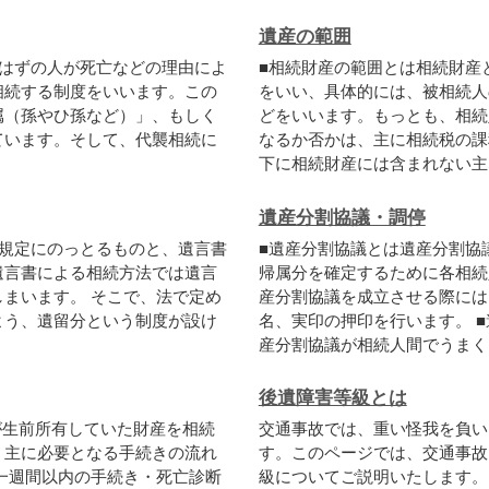
遺産の範囲
は
ず
の
人
が
死
亡
な
ど
の
理
由
に
よ
■
相
続
財
産
の
範
囲
と
は
相
続
財
産
相
続
す
る
制
度
を
い
い
ま
す
。
こ
の
を
い
い
、
具
体
的
に
は
、
被
相
続
人
属
（
孫
や
ひ
孫
な
ど
）
」
、
も
し
く
ど
を
い
い
ま
す
。
も
っ
と
も
、
相
続
て
い
ま
す
。
そ
し
て
、
代
襲
相
続
に
な
る
か
否
か
は
、
主
に
相
続
税
の
課
下
に
相
続
財
産
に
は
含
ま
れ
な
い
主
遺産分割協議・調停
規
定
に
の
っ
と
る
も
の
と
、
遺
言
書
■
遺
産
分
割
協
議
と
は
遺
産
分
割
協
遺
言
書
に
よ
る
相
続
方
法
で
は
遺
言
帰
属
分
を
確
定
す
る
た
め
に
各
相
続
し
ま
い
ま
す
。
そ
こ
で
、
法
で
定
め
産
分
割
協
議
を
成
立
さ
せ
る
際
に
は
よ
う
、
遺
留
分
と
い
う
制
度
が
設
け
名
、
実
印
の
押
印
を
行
い
ま
す
。
■
産
分
割
協
議
が
相
続
人
間
で
う
ま
く
後遺障害等級とは
が
生
前
所
有
し
て
い
た
財
産
を
相
続
交
通
事
故
で
は
、
重
い
怪
我
を
負
い
、
主
に
必
要
と
な
る
手
続
き
の
流
れ
す
。
こ
の
ペ
ー
ジ
で
は
、
交
通
事
故
一
週
間
以
内
の
手
続
き
・
死
亡
診
断
級
に
つ
い
て
ご
説
明
い
た
し
ま
す
。