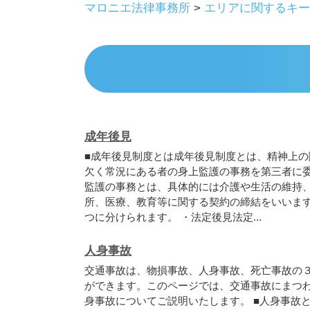
マロニエ法律事務所
>
エリアに関するキー
成年後見
■
成
年
後
見
制
度
と
は
成
年
後
見
制
度
と
は
、
精
神
上
の
欠
く
常
況
に
あ
る
者
の
身
上
監
護
の
事
務
を
第
三
者
に
監
護
の
事
務
と
は
、
具
体
的
に
は
介
護
や
生
活
の
維
持
所
、
医
療
、
教
育
等
に
関
す
る
契
約
の
締
結
を
い
い
ま
つ
に
分
け
ら
れ
ま
す
。
・
法
定
後
見
法
定
.
.
.
人身事故
交
通
事
故
は
、
物
損
事
故
、
人
身
事
故
、
死
亡
事
故
の
が
で
き
ま
す
。
こ
の
ペ
ー
ジ
で
は
、
交
通
事
故
に
ま
つ
身
事
故
に
つ
い
て
ご
説
明
い
た
し
ま
す
。
■
人
身
事
故