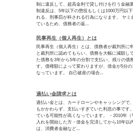
制
に
違
反
し
て
、
超
高
金
利
で
貸
し
付
け
を
行
う
金
融
制
違
反
は
、
5
年
以
下
の
懲
役
も
し
く
は
1
0
0
0
万
円
以
下
れ
る
、
刑
事
罰
が
科
さ
れ
る
行
為
に
な
り
ま
す
。
ヤ
ミ
て
い
る
た
め
、
債
務
者
の
返
.
.
.
民事再生（個人再生）とは
民
事
再
生
（
個
人
再
生
）
と
は
、
債
務
者
が
裁
判
所
に
と
裁
判
所
に
認
め
て
も
ら
い
、
債
務
を
大
幅
に
減
額
し
た
債
務
を
3
年
か
ら
5
年
の
分
割
で
支
払
い
、
残
り
の
債
す
。
債
権
額
に
よ
っ
て
変
わ
り
ま
す
が
、
借
金
が
5
分
の
な
っ
て
い
ま
す
。
自
己
破
産
の
場
合
.
.
.
過払い金請求とは
過
払
い
金
と
は
、
カ
ー
ド
ロ
ー
ン
や
キ
ャ
ッ
シ
ン
グ
で
も
か
か
わ
ら
ず
、
支
払
い
す
ぎ
て
い
た
利
息
の
事
で
す
て
い
る
可
能
性
が
高
く
な
っ
て
い
ま
す
。
・
2
0
1
0
年
（
入
れ
を
開
始
し
た
方
・
借
金
を
完
済
し
て
か
ら
1
0
年
以
は
、
消
費
者
金
融
な
ど
.
.
.