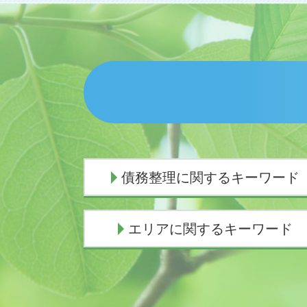
債務整理に関するキーワード
任意整理 弁護士 選び方
エリアに関するキーワード
債務整理とは
任意整理 ブラックリスト
闇金被害 相談
交通事故 弁護士 三島市
債務整理 連帯保証人
交通事故 弁護士 富士市
債務整理
相続 弁護士 熱海市