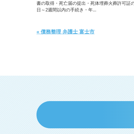
書
の
取
得
・
死
亡
届
の
提
出
・
死
体
埋
葬
火
葬
許
可
証
日
～
2
週
間
以
内
の
手
続
き
・
年
.
.
.
« 債務整理 弁護士 富士市