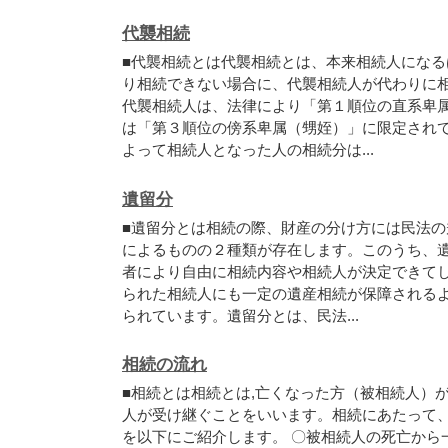
代襲相続
■
代
襲
相
続
と
は
代
襲
相
続
と
は
、
本
来
相
続
人
に
な
る
り
相
続
で
き
な
い
場
合
に
、
代
襲
相
続
人
が
代
わ
り
に
代
襲
相
続
人
は
、
法
律
に
よ
り
「
第
１
順
位
の
直
系
卑
は
「
第
３
順
位
の
傍
系
卑
属
（
甥
姪
）
」
に
限
定
さ
れ
よ
っ
て
相
続
人
と
な
っ
た
人
の
相
続
分
は
.
.
.
遺留分
■
遺
留
分
と
は
相
続
の
際
、
財
産
の
分
け
方
に
は
民
法
の
に
よ
る
も
の
の
２
種
類
が
存
在
し
ま
す
。
こ
の
う
ち
、
者
に
よ
り
自
由
に
相
続
内
容
や
相
続
人
が
決
定
で
き
て
ら
れ
た
相
続
人
に
も
一
定
の
遺
産
相
続
が
保
障
さ
れ
る
ら
れ
て
い
ま
す
。
遺
留
分
と
は
、
民
法
.
.
.
相続の流れ
■
相
続
と
は
相
続
と
は
,
亡
く
な
っ
た
方
（
被
相
続
人
）
人
が
受
け
継
ぐ
こ
と
を
い
い
ま
す
。
相
続
に
あ
た
っ
て
を
以
下
に
ご
紹
介
し
ま
す
。
〇
被
相
続
人
の
死
亡
か
ら