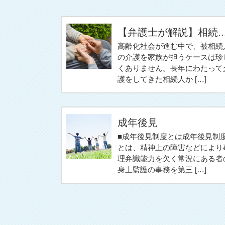
【弁護士が解説】相続..
高齢化社会が進む中で、被相続
の介護を家族が担うケースは珍
くありません。長年にわたって
護をしてきた相続人か […]
成年後見
■成年後見制度とは成年後見制
とは、精神上の障害などにより
理弁識能力を欠く常況にある者
身上監護の事務を第三 […]