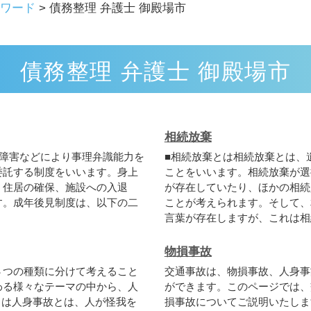
ワード
>
債務整理 弁護士 御殿場市
債務整理 弁護士 御殿場市
相続放棄
障
害
な
ど
に
よ
り
事
理
弁
識
能
力
を
■
相
続
放
棄
と
は
相
続
放
棄
と
は
、
委
託
す
る
制
度
を
い
い
ま
す
。
身
上
こ
と
を
い
い
ま
す
。
相
続
放
棄
が
選
、
住
居
の
確
保
、
施
設
へ
の
入
退
が
存
在
し
て
い
た
り
、
ほ
か
の
相
続
す
。
成
年
後
見
制
度
は
、
以
下
の
二
こ
と
が
考
え
ら
れ
ま
す
。
そ
し
て
、
言
葉
が
存
在
し
ま
す
が
、
こ
れ
は
相
物損事故
３
つ
の
種
類
に
分
け
て
考
え
る
こ
と
交
通
事
故
は
、
物
損
事
故
、
人
身
事
わ
る
様
々
な
テ
ー
マ
の
中
か
ら
、
人
が
で
き
ま
す
。
こ
の
ペ
ー
ジ
で
は
、
と
は
人
身
事
故
と
は
、
人
が
怪
我
を
損
事
故
に
つ
い
て
ご
説
明
い
た
し
ま