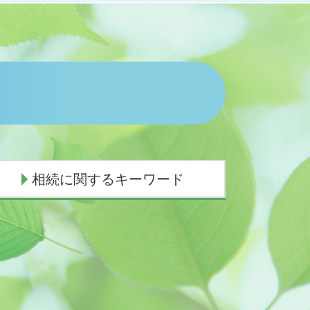
相続に関するキーワード
代襲相続 養子
遺産相続 放棄 兄弟
土地 評価額 計算
相続手続き 誰に頼む
遺産相続手続き 費用
相続放棄 必要書類