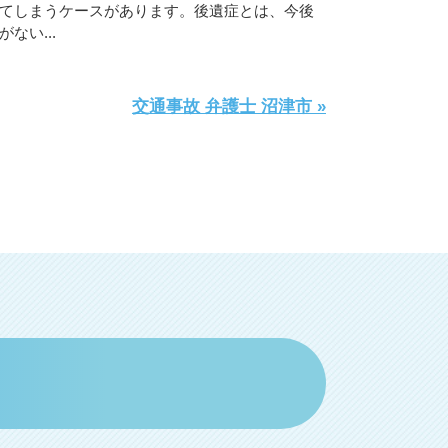
て
し
ま
う
ケ
ー
ス
が
あ
り
ま
す
。
後
遺
症
と
は
、
今
後
が
な
い
.
.
.
交通事故 弁護士 沼津市 »