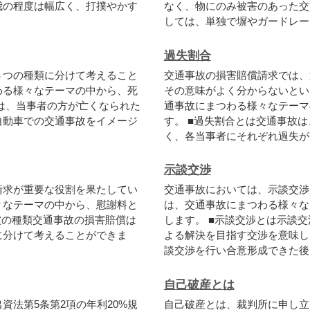
我
の
程
度
は
幅
広
く
、
打
撲
や
か
す
な
く
、
物
に
の
み
被
害
の
あ
っ
た
交
し
て
は
、
単
独
で
塀
や
ガ
ー
ド
レ
ー
過失割合
３
つ
の
種
類
に
分
け
て
考
え
る
こ
と
交
通
事
故
の
損
害
賠
償
請
求
で
は
、
わ
る
様
々
な
テ
ー
マ
の
中
か
ら
、
死
そ
の
意
味
が
よ
く
分
か
ら
な
い
と
い
は
、
当
事
者
の
方
が
亡
く
な
ら
れ
た
通
事
故
に
ま
つ
わ
る
様
々
な
テ
ー
マ
自
動
車
で
の
交
通
事
故
を
イ
メ
ー
ジ
す
。
■
過
失
割
合
と
は
交
通
事
故
は
く
、
各
当
事
者
に
そ
れ
ぞ
れ
過
失
が
示談交渉
請
求
が
重
要
な
役
割
を
果
た
し
て
い
交
通
事
故
に
お
い
て
は
、
示
談
交
渉
々
な
テ
ー
マ
の
中
か
ら
、
慰
謝
料
と
は
、
交
通
事
故
に
ま
つ
わ
る
様
々
な
償
の
種
類
交
通
事
故
の
損
害
賠
償
は
し
ま
す
。
■
示
談
交
渉
と
は
示
談
交
に
分
け
て
考
え
る
こ
と
が
で
き
ま
よ
る
解
決
を
目
指
す
交
渉
を
意
味
し
談
交
渉
を
行
い
合
意
形
成
で
き
た
後
自己破産とは
出
資
法
第
5
条
第
2
項
の
年
利
2
0
%
規
自
己
破
産
と
は
、
裁
判
所
に
申
し
立