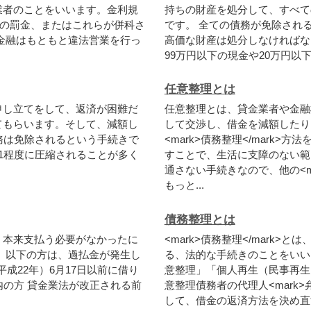
業
者
の
こ
と
を
い
い
ま
す
。
金
利
規
持
ち
の
財
産
を
処
分
し
て
、
す
べ
て
の
罰
金
、
ま
た
は
こ
れ
ら
が
併
科
さ
で
す
。
全
て
の
債
務
が
免
除
さ
れ
金
融
は
も
と
も
と
違
法
営
業
を
行
っ
高
価
な
財
産
は
処
分
し
な
け
れ
ば
な
9
9
万
円
以
下
の
現
金
や
2
0
万
円
以
任意整理とは
申
し
立
て
を
し
て
、
返
済
が
困
難
だ
任
意
整
理
と
は
、
貸
金
業
者
や
金
融
て
も
ら
い
ま
す
。
そ
し
て
、
減
額
し
し
て
交
渉
し
、
借
金
を
減
額
し
た
り
務
は
免
除
さ
れ
る
と
い
う
手
続
き
で
<
m
a
r
k
>
債
務
整
理
<
/
m
a
r
k
>
方
法
1
程
度
に
圧
縮
さ
れ
る
こ
と
が
多
く
す
こ
と
で
、
生
活
に
支
障
の
な
い
範
通
さ
な
い
手
続
き
な
の
で
、
他
の
<
も
っ
と
.
.
.
債務整理とは
、
本
来
支
払
う
必
要
が
な
か
っ
た
に
<
m
a
r
k
>
債
務
整
理
<
/
m
a
r
k
>
と
は
。
以
下
の
方
は
、
過
払
金
が
発
生
し
る
、
法
的
な
手
続
き
の
こ
と
を
い
い
平
成
2
2
年
）
6
月
1
7
日
以
前
に
借
り
意
整
理
」
「
個
人
再
生
（
民
事
再
生
内
の
方
貸
金
業
法
が
改
正
さ
れ
る
前
意
整
理
債
務
者
の
代
理
人
<
m
a
r
k
>
し
て
、
借
金
の
返
済
方
法
を
決
め
直