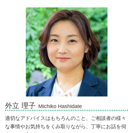
任意整理とは わかりやすく
物損事故 警察呼ばなかった 後日
相続放棄 手続き 期間
交通事故 弁護士 御殿場市
個人再生 費用 安い
過失割合 誰が決める
代襲相続 遺留分
交通事故 弁護士 伊豆市
交通事故 過失割合納得いかない
遺産相続 孫
相続 弁護士 伊豆市
交通事故 慰謝料むちうち
遺産 相続 が 振り込ま れる まで
債務整理 弁護士 三島市
人身事故 損害賠償
遺産相続 順位
相続 弁護士 富士市
相続 順位 配偶者なし
交通事故 弁護士 沼津市
相続手続き 必要書類
相続 弁護士 御殿場市
遺産放棄 期限
債務整理 弁護士 沼津市
交通事故 弁護士 富士市
交通事故 弁護士 熱海市
相続 弁護士 沼津市
外立 理子
Michiko Hashidate
適切なアドバイスはもちろんのこと、ご相談者の様々
な事情やお気持ちをくみ取りながら、丁寧にお話を伺