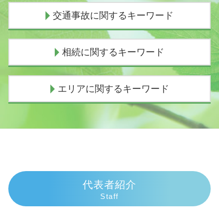
個人再生 費用 払えない
交通事故に関するキーワード
個人再生 費用 分割
任意整理 デメリット
ヤミ金被害
損害賠償の範囲
相続に関するキーワード
個人再生 任意整理
人身事故 物損事故 違い
債務整理 デメリット 知恵袋
示談交渉 意味
任意整理 流れ
人身事故 示談
相続放棄
エリアに関するキーワード
個人再生 バレる
死亡事故 人生終了
遺留分侵害額請求権 時効
任意整理とは
過失割合 慰謝料
成年後見申立 必要書類
債務整理とは
人身事故 行政処分
遺産相続 いつまで
債務整理 弁護士 伊豆市
任意整理 返済期間 7年
示談交渉権
相続人
相続 弁護士 三島市
債務整理 種類
交通事故 むちうち 慰謝料
相続手続き 銀行
債務整理 弁護士 御殿場市
債務整理 費用
交通事故 弁護士 示談交渉 期間
代襲相続 民法
相続 弁護士 熱海市
債務整理 弁護士 おすすめ
交通事故 人身事故
相続放棄 土地
債務整理 弁護士 伊東市
個人再生 スケジュール
逸失利益 とは
相続 欠格
債務整理 弁護士 熱海市
代表者紹介
個人再生 申立後 通帳
逸失利益 計算
遺産相続 孫 離婚
債務整理 弁護士 富士市
Staff
個人再生 失敗 弁護士費用
示談交渉 弁護士費用
代襲相続 甥姪
交通事故 弁護士 伊東市
闇金被害 相談
過失割合とは
相続放棄 兄弟 まとめて
交通事故 弁護士 三島市