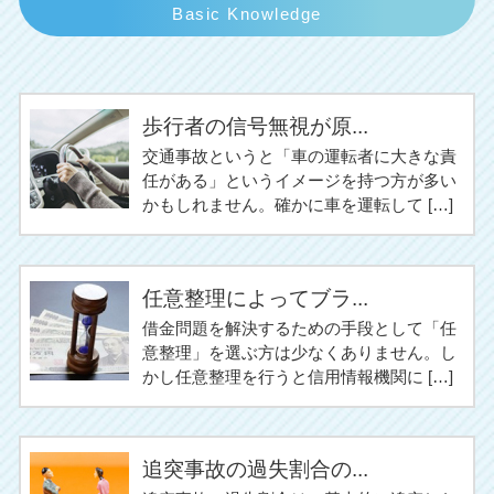
Basic Knowledge
歩行者の信号無視が原...
交通事故というと「車の運転者に大きな責
任がある」というイメージを持つ方が多い
かもしれません。確かに車を運転して […]
任意整理によってブラ...
借金問題を解決するための手段として「任
意整理」を選ぶ方は少なくありません。し
かし任意整理を行うと信用情報機関に […]
追突事故の過失割合の...