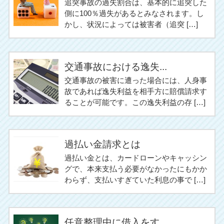
追突事故の過失割合は、基本的に追突した
側に100％過失があるとみなされます。し
かし、状況によっては被害者（追突 […]
交通事故における逸失...
交通事故の被害に遭った場合には、人身事
故であれば逸失利益を相手方に賠償請求す
ることが可能です。この逸失利益の存 […]
過払い金請求とは
過払い金とは、カードローンやキャッシン
グで、本来支払う必要がなかったにもかか
わらず、支払いすぎていた利息の事で […]
任意整理中に借入をす...