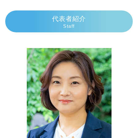
自己破産 条件
過失割合 10対0
代襲相続人 遺留分
交通事故 弁護士 熱海市
債務整理 デメリット
人身事故 行政処分
相続放棄 郵送
交通事故 弁護士 御殿場市
代表者紹介
民事再生 流れ
交通事故 慰謝料むちうち
相続順位 図
相続 弁護士 熱海市
Staff
ヤミ金被害
死亡事故 人生終了
相続人 行方不明
交通事故 弁護士 伊豆市
個人再生 任意整理
過失割合
遺産相続 孫 離婚
債務整理 弁護士 伊東市
個人再生 バレる
追突事故 過失割合
相続手続き 必要書類
交通事故 弁護士 富士市
任意整理 いつから5年
死亡事故 賠償金
代襲相続 トラブル
債務整理 弁護士 三島市
車 人身事故
代襲相続 順位
相続 弁護士 御殿場市
示談交渉の仕方
土地 評価額 計算
相続 弁護士 伊豆市
交通事故 過失割合9対1
代襲相続 遺留分
相続 弁護士 富士市
相続人
債務整理 弁護士 富士市
相続放棄 手続き 生前
相続 弁護士 沼津市
遺産相続 いつもらえる
相続 弁護士 三島市
債務整理 弁護士 御殿場市
交通事故 弁護士 沼津市
交通事故 弁護士 伊東市