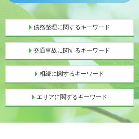
債務整理に関するキーワード
任意整理 デメリット
交通事故に関するキーワード
任意整理とは わかりやすく
債務整理とは デメリット
債務整理 弁護士 おすすめ
示談交渉 弁護士費用
相続に関するキーワード
個人再生 費用 分割
交通事故 弁護士 示談交渉 期間
任意整理 弁護士 選び方
逸失利益 とは
自己破産手続き中 してはいけないこと
物損事故から人身に変更された 加害者
遺産相続 期限
エリアに関するキーワード
民事再生 会社更生 違い
人身事故 慰謝料
遺産相続 いつまで
債務整理 おすすめ
過失割合とは
代襲相続 相続放棄
個人再生 費用
歩行者 信号無視 事故
相続放棄 手続き 流れ
債務整理 弁護士 熱海市
任意整理 返済期間 7年
損害賠償請求権
遺産相続 時効
交通事故 弁護士 三島市
任意整理とは
過失割合 誰が決める
法定相続人 孫
債務整理 弁護士 沼津市
債務整理 種類
交通事故 示談交渉とは
法定相続人 独身
相続 弁護士 伊東市