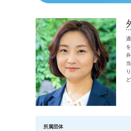
任意整理とは
相続 弁護士 三島市
債務整理
相続 弁護士 熱海市
ヤミ金被害
債務整理 弁護士 富士市
債務整理 連帯保証人
債務整理 弁護士 熱海市
任意整理 期間延長
相続 弁護士 伊豆市
個人再生 費用 払えない
交通事故 弁護士 富士市
適
個人再生 費用
交通事故 弁護士 伊東市
を
任意整理 費用
交通事故 弁護士 三島市
弁
債務整理 弁護士 三島市
当
相続 弁護士 富士市
り
債務整理 弁護士 御殿場市
ど
所属団体