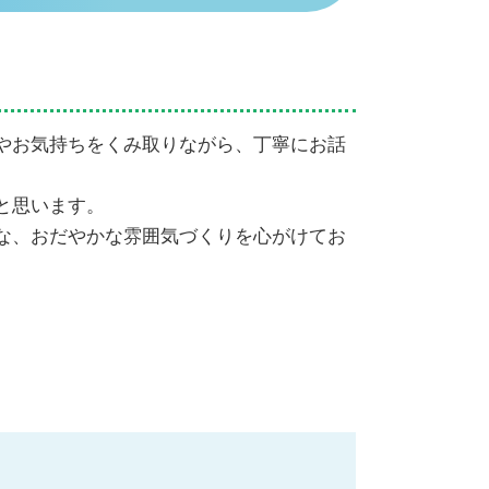
代襲相続 トラブル
相続手続き 法務局
遺産相続 期限 銀行
遺産相続 放棄 兄弟
相続順位
土地 評価額 計算
やお気持ちをくみ取りながら、丁寧にお話
相続放棄 デメリット
相続順位 図
と思います。
な、おだやかな雰囲気づくりを心がけてお