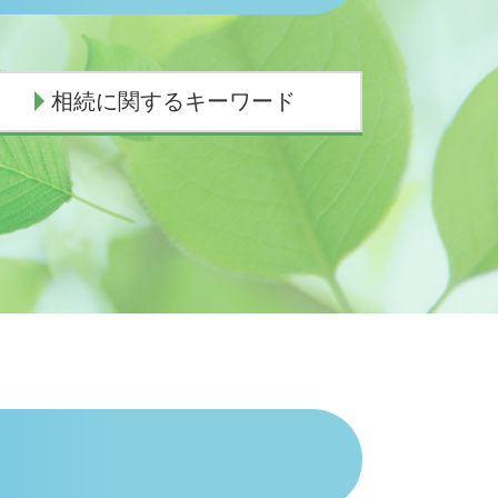
相続に関するキーワード
遺産 孫 どのくらい
相続放棄
相続 欠格
相続手続き 期限
代襲相続 民法
代襲相続 兄弟
限定承認 わかりやすく
代襲相続 甥姪
代襲相続 手続き
祖母 遺産相続 孫
相続人
相続手続き 誰に頼む