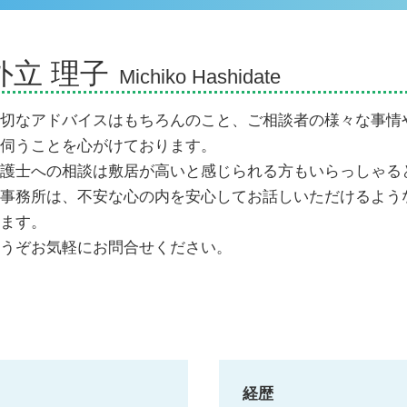
示談交渉の仕方
歩行者 信号無視 事故
逸失利益 とは
外立 理子
損害賠償請求 時効
Michiko Hashidate
示談交渉権
交通事故 過失割合9対1
切なアドバイスはもちろんのこと、ご相談者の様々な事情
損害賠償の範囲
伺うことを心がけております。
死亡事故 人生終了
護士への相談は敷居が高いと感じられる方もいらっしゃる
物損事故 慰謝料
事務所は、不安な心の内を安心してお話しいただけるよう
ます。
うぞお気軽にお問合せください。
経歴