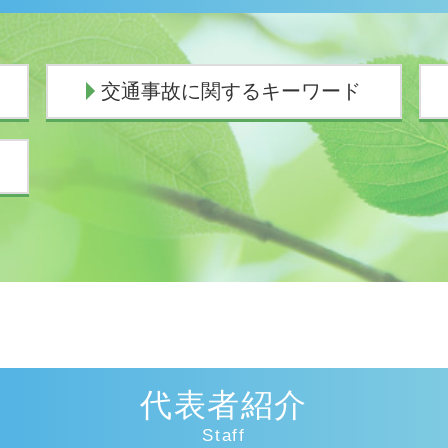
交通事故に関するキーワード
過失割合
人身事故 物損事故 違い
人身事故 行政処分
物損事故 警察呼ばなかった 後日
死亡事故 賠償金
過失割合 10対0
交通事故 過失割合8対2
過失割合とは
人身事故とは
慰謝料相場 事故
代表者紹介
物損事故から人身に変更された 加害
者
Staff