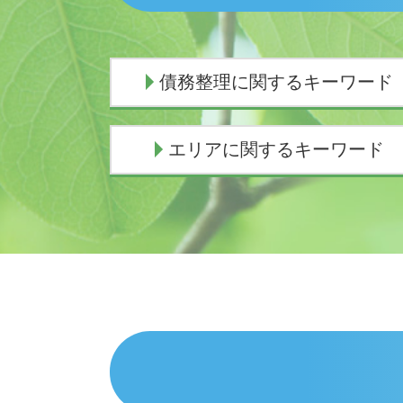
債務整理に関するキーワード
個人再生 流れ
エリアに関するキーワード
任意整理 ブラックリスト
個人再生 費用 分割
個人再生 費用 期間
交通事故 弁護士 沼津市
個人再生 任意整理
債務整理 弁護士 沼津市
債務整理 おすすめ
交通事故 弁護士 伊豆市
個人再生 失敗 弁護士費用
債務整理 弁護士 伊豆市
債務整理とは デメリット
相続 弁護士 御殿場市
闇金被害 相談
相続 弁護士 伊東市
個人再生 失敗
債務整理 弁護士 伊東市
任意整理 意味ない
相続 弁護士 沼津市
個人再生 官報
交通事故 弁護士 熱海市