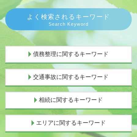
よく検索されるキーワード
Search Keyword
債務整理に関するキーワード
民事再生 流れ
交通事故に関するキーワード
債務整理 弁護士 おすすめ
闇金被害 相談
債務整理 連帯保証人
過失割合
相続に関するキーワード
任意整理 期間
人身事故 行政処分
個人再生 任意整理
過失割合とは
個人再生 費用 分割
示談交渉の仕方
遺産相続 兄弟 絶縁
エリアに関するキーワード
債務整理 種類
損害賠償請求権
代襲相続 民法
個人再生 費用
物損事故から人身に変更された 加害者
相続人 意味