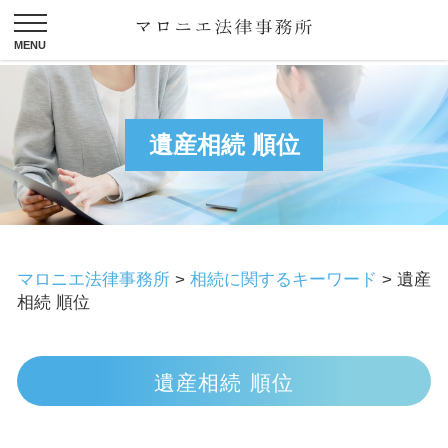
遺産相続 順位
マロニエ法律事務所
>
相続に関するキーワード
>
遺産
相続 順位
遺産相続 順位