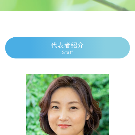
任意整理 意味ない
歩行者 信号無視 事故
遺産相続手続き 費用
交通事故 弁護士 三島市
任意整理 デメリット
人身事故 示談
遺産相続 分配
相続 弁護士 伊東市
債務整理 弁護士
死亡事故加害者
成年後見申立 必要書類
債務整理 弁護士 富士市
任意整理 弁護士 選び方
交通事故 過失割合納得いかない
相続放棄 手続き 自分で
債務整理 弁護士 沼津市
債務整理 おすすめ
死亡事故 人生終了
相続放棄 手続き 流れ
相続 弁護士 伊豆市
債務整理 デメリット 知恵袋
物損事故 慰謝料
相続 手続き 法務局
相続 弁護士 富士市
代表者紹介
個人再生 失敗
死亡事故 賠償金
相続手続き 法務局
相続 弁護士 御殿場市
Staff
個人再生 費用 払えない
過失割合 誰が決める
財産放棄 費用
債務整理 弁護士 三島市
債務整理とは
人身事故 慰謝料
遺産分割協議書 有効期限
交通事故 弁護士 伊東市
民事再生 会社更生 違い
交通事故 過失割合9対1
相続放棄 手続き
債務整理 弁護士 熱海市
任意整理 返済期間 7年
物損事故 警察呼ばなかった 後日
代襲相続 割合
債務整理 弁護士 伊東市
示談交渉権
遺産相続
相続 弁護士 三島市
示談交渉 弁護士
相続放棄 手続き 生前
交通事故 弁護士 熱海市
逸失利益 計算
相続 子供死亡 孫
債務整理 弁護士 伊豆市
法定相続人
相続 弁護士 沼津市
代襲相続 遺留分
交通事故 弁護士 伊豆市
遺産相続 放棄 兄弟
債務整理 弁護士 御殿場市
交通事故 弁護士 沼津市