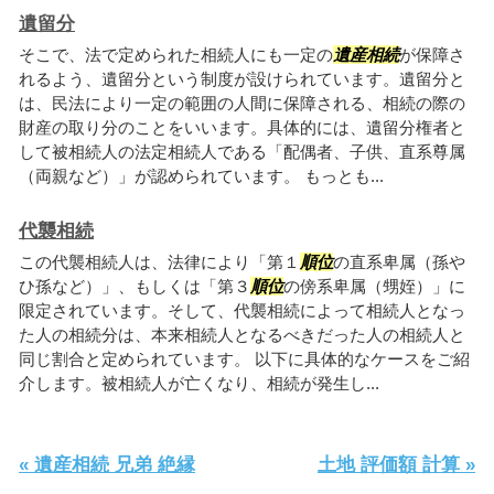
遺留分
そこで、法で定められた相続人にも一定の
遺産相続
が保障さ
れるよう、遺留分という制度が設けられています。遺留分と
は、民法により一定の範囲の人間に保障される、相続の際の
財産の取り分のことをいいます。具体的には、遺留分権者と
して被相続人の法定相続人である「配偶者、子供、直系尊属
（両親など）」が認められています。 もっとも...
代襲相続
この代襲相続人は、法律により「第１
順位
の直系卑属（孫や
ひ孫など）」、もしくは「第３
順位
の傍系卑属（甥姪）」に
限定されています。そして、代襲相続によって相続人となっ
た人の相続分は、本来相続人となるべきだった人の相続人と
同じ割合と定められています。 以下に具体的なケースをご紹
介します。被相続人が亡くなり、相続が発生し...
« 遺産相続 兄弟 絶縁
土地 評価額 計算 »