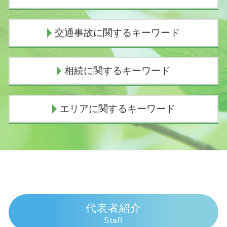
任意整理 返済期間 7年
交通事故に関するキーワード
債務整理 連帯保証人
債務整理 種類
個人再生 失敗
示談交渉
相続に関するキーワード
個人再生 デメリット
示談交渉 意味
過払い金 時効
交通事故 むちうち 慰謝料
債務整理とは デメリット
交通事故 休業補償
相続放棄 必要書類 印鑑証明
エリアに関するキーワード
個人再生 費用 分割
死亡事故加害者
法定相続人
任意整理 期間延長
追突事故 過失割合
遺産相続 時効
民事再生 流れ
交通事故 過失割合9対1
相続 子供なし
債務整理 弁護士 伊豆市
任意整理 いつから5年
逸失利益 とは
相続放棄 兄弟 まとめて
交通事故 弁護士 伊東市
民事再生 会社更生 違い
歩行者 信号無視 事故
遺産相続 兄弟
相続 弁護士 沼津市
自己破産 条件
慰謝料相場 事故
遺産相続 放棄
相続 弁護士 伊東市
個人再生 費用 払えない
人身事故 慰謝料
法定相続人 割合
債務整理 弁護士 伊東市
債務整理 費用
過失割合
相続 手続き 一覧
債務整理 弁護士 沼津市
代表者紹介
任意整理とは わかりやすく
過失割合とは
相続 土地
交通事故 弁護士 御殿場市
Staff
ヤミ金被害
交通事故 慰謝料むちうち
成年後見申立 必要書類
交通事故 弁護士 富士市