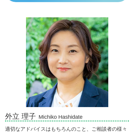
個人再生 スケジュール
人身事故 物損事故 違い
代襲相続とは わかりやすく
債務整理 弁護士 三島市
任意整理 意味ない
示談交渉権
相続 順位 配偶者なし
債務整理 弁護士 富士市
債務整理とは わかりやすく
人身事故とは
相続人 順位
相続 弁護士 熱海市
物損事故 慰謝料
相続順位 独身
相続 弁護士 富士市
過失割合 誰が決める
相続放棄
相続 弁護士 伊豆市
死亡事故 賠償金
相続放棄 必要書類 裁判所
債務整理 弁護士 御殿場市
相続人 行方不明
相続 弁護士 御殿場市
法定相続人 孫
相続 弁護士 三島市
遺留分侵害額請求権 時効
交通事故 弁護士 伊豆市
交通事故 弁護士 熱海市
交通事故 弁護士 三島市
債務整理 弁護士 熱海市
外立 理子
Michiko Hashidate
適切なアドバイスはもちろんのこと、ご相談者の様々