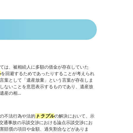
ては、被相続人に多額の借金が存在していた
ル
を回避するためであったりすることが考えられ
言葉として「遺産放棄」という言葉が存在しま
しないことを意思表示するものであり、遺産放
産の相...
の不法行為や法的
トラブル
の解決において、示
■交通事故の示談交渉における論点示談交渉にお
害賠償の項目や金額、過失割合などがありま