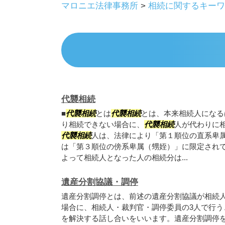
マロニエ法律事務所
>
相続に関するキーワ
代襲相続
■
代襲相続
とは
代襲相続
とは、本来相続人になる
り相続できない場合に、
代襲相続
人が代わりに
代襲相続
人は、法律により「第１順位の直系卑
は「第３順位の傍系卑属（甥姪）」に限定され
よって相続人となった人の相続分は...
遺産分割協議・調停
遺産分割調停とは、前述の遺産分割協議が相続
場合に、相続人・裁判官・調停委員の3人で行う
を解決する話し合いをいいます。遺産分割調停