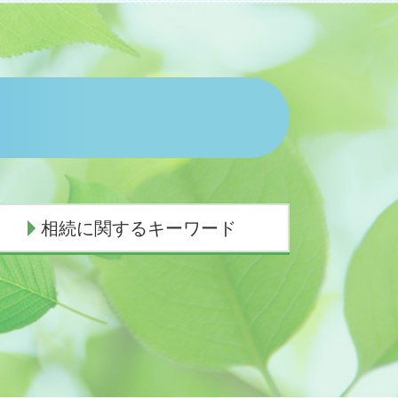
相続に関するキーワード
代襲相続 順位
相続手続き 法務局
法定相続人 兄弟
相続順位
相続順位 独身
遺産相続 順位