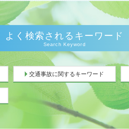
よく検索されるキーワード
Search Keyword
交通事故に関するキーワード
交通事故 示談交渉とは
交通事故 弁護士 示談交渉 期間
死亡事故 人生終了
示談交渉 弁護士費用
過失割合
交通事故 休業補償