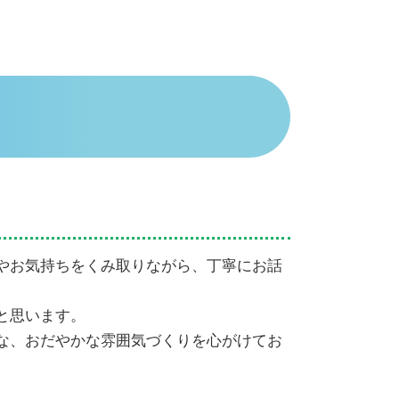
遺産相続 分配
相続放棄申述書
独身の兄 相続
遺産相続 いつもらえる
相続 子供なし
代襲相続 民法
代襲相続 相続放棄
相続放棄 郵送
相続手続き
代襲相続 割合
相続放棄 手続き 生前
代襲相続 トラブル
やお気持ちをくみ取りながら、丁寧にお話
遺産相続 兄弟 絶縁
相続放棄 手続き 流れ
と思います。
な、おだやかな雰囲気づくりを心がけてお