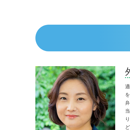
民事再生 会社更生 違い
相続 弁護士 御殿場市
債務整理 費用
交通事故 弁護士 三島市
任意整理 費用
相続 弁護士 熱海市
債務整理 種類
相続 弁護士 沼津市
ヤミ金被害
債務整理 弁護士 富士市
民事再生 流れ
債務整理 弁護士 熱海市
個人再生 バレる
債務整理 弁護士 三島市
任意整理とは わかりやすく
相続 弁護士 富士市
債務整理とは デメリット
交通事故 弁護士 伊豆市
任意整理 返済期間 7年
債務整理 弁護士 沼津市
個人再生 失敗 弁護士費用
相続 弁護士 三島市
個人再生 費用 安い
交通事故 弁護士 伊東市
適
債務整理とは 個人
相続 弁護士 伊豆市
を
債務整理 デメリット 知恵袋
交通事故 弁護士 沼津市
弁
個人再生 失敗
債務整理 弁護士 伊東市
当
交通事故 弁護士 熱海市
り
交通事故 弁護士 御殿場市
ど