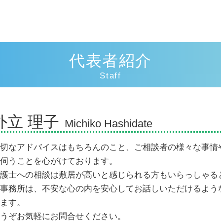
逸失利益 とは
示談交渉
交通事故 人身事故
人身事故 示談
代表者紹介
過失割合 10対0
歩行者 信号無視 事故
Staff
死亡事故 賠償金
人身事故 物損事故 違い
慰謝料相場 事故
外立 理子
物損事故から人身に変更された 加害
Michiko Hashidate
者
損害賠償請求権
切なアドバイスはもちろんのこと、ご相談者の様々な事情
逸失利益 計算
伺うことを心がけております。
過失割合とは
護士への相談は敷居が高いと感じられる方もいらっしゃる
示談交渉権
事務所は、不安な心の内を安心してお話しいただけるよう
ます。
うぞお気軽にお問合せください。