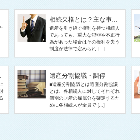
相続欠格とは？主な事...
た
遺産を引き継ぐ権利を持つ相続人
、
であっても、重大な犯罪や不正行
為があった場合はその権利を失う
制度が法律で定められ […]
.
遺産分割協議・調停
に
■遺産分割協議とは遺産分割協議
討
とは、各相続人に対してそれぞれ
る
個別の財産の帰属分を確定するた
めに各相続人が全員で […]