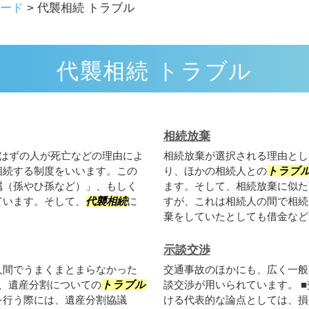
ード
>
代襲相続 トラブル
代襲相続 トラブル
相続放棄
はずの人が死亡などの理由によ
相続放棄が選択される理由とし
相続する制度をいいます。この
り、ほかの相続人との
トラブ
属（孫やひ孫など）」、もしく
ます。そして、相続放棄に似た
ています。そして、
代襲相続
に
すが、これは相続人の間で相続
棄をしていたとしても借金など遺
示談交渉
人間でうまくまとまらなかった
交通事故のほかにも、広く一般
、遺産分割についての
トラブル
談交渉が用いられています。 
を行う際には、遺産分割協議
ける代表的な論点としては、損