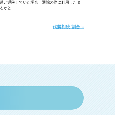
遭い通院していた場合、通院の際に利用したタ
かど...
代襲相続 割合 »