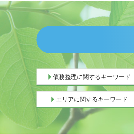
債務整理に関するキーワード
任意整理とは
エリアに関するキーワード
個人再生 申立後 通帳
闇金被害 相談
自己破産手続き中 してはいけないこ
債務整理 弁護士 御殿場市
と
交通事故 弁護士 富士市
個人再生 任意整理
債務整理 弁護士 伊豆市