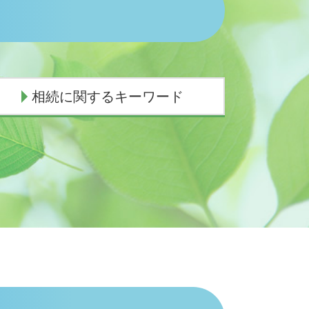
相続に関するキーワード
相続放棄 手続き 費用
代襲相続 順位
遺産相続 放棄 兄弟
代襲相続 トラブル
相続人 行方不明
相続 子供死亡 孫
相続 手続き 一覧
代襲相続 手続き
法定相続人
相続手続き 誰に頼む
相続手続き 銀行