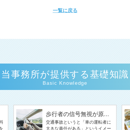
一覧に戻る
当事務所が提供する基礎知識
Basic Knowledge
歩行者の信号無視が原...
料
交通事故というと「車の運転者に
を
大きな責任がある」というイメー