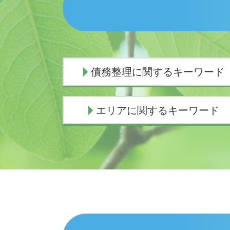
債務整理に関するキーワード
民事再生 流れ
エリアに関するキーワード
債務整理 費用
債務整理 弁護士 おすすめ
任意整理 期間
交通事故 弁護士 三島市
民事再生 会社更生 違い
債務整理 弁護士 富士市
個人再生 デメリット
相続 弁護士 沼津市
任意整理とは わかりやすく
交通事故 弁護士 伊豆市
個人再生 申立後 通帳
相続 弁護士 熱海市
任意整理中 借入
交通事故 弁護士 富士市
債務整理 デメリット 知恵袋
債務整理 弁護士 熱海市
債務整理 弁護士
債務整理 弁護士 御殿場市