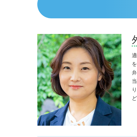
債務整理とは 個人
交通事故 弁護士 御殿場市
個人再生 バレる
交通事故 弁護士 熱海市
債務整理 おすすめ
相続 弁護士 御殿場市
個人再生 費用 期間
債務整理 弁護士 三島市
任意整理 デメリット
相続 弁護士 伊豆市
過払い金 時効
相続 弁護士 三島市
個人再生 任意整理
交通事故 弁護士 沼津市
適
個人再生 費用 安い
債務整理 弁護士 伊東市
を
個人再生 失敗 弁護士費用
相続 弁護士 富士市
弁
債務整理 弁護士 沼津市
当
交通事故 弁護士 伊東市
り
債務整理 弁護士 伊豆市
ど