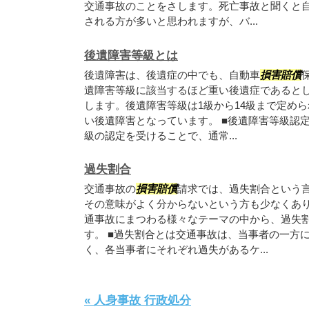
交通事故のことをさします。死亡事故と聞くと
される方が多いと思われますが、バ...
後遺障害等級とは
後遺障害は、後遺症の中でも、自動車
損害賠償
遺障害等級に該当するほど重い後遺症であると
します。後遺障害等級は1級から14級まで定め
い後遺障害となっています。 ■後遺障害等級認
級の認定を受けることで、通常...
過失割合
交通事故の
損害賠償
請求では、過失割合という
その意味がよく分からないという方も少なくあ
通事故にまつわる様々なテーマの中から、過失
す。 ■過失割合とは交通事故は、当事者の一方
く、各当事者にそれぞれ過失があるケ...
« 人身事故 行政処分