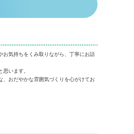
相続人 順位
代襲相続 割合
相続順位 離婚
遺産相続 期限 土地
限定承認 わかりやすく
相続順位 図
法定相続人 孫
やお気持ちをくみ取りながら、丁寧にお話
代襲相続 相続放棄
相続放棄 手続き 自分で
と思います。
な、おだやかな雰囲気づくりを心がけてお