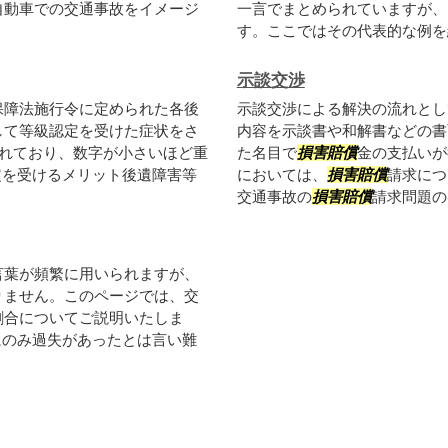
自動車での交通事故をイメージ
一言でまとめられていますが、
す。ここではその代表的な例を紹
示談交渉
保障法施行令に定められた各後
示談交渉による解決の流れとし
して等級認定を受けた症状をさ
内容を示談書や和解書などの書
られており、数字が小さいほど重
た名目で
損害賠償
金の支払いが
定を受けるメリット後遺障害等
においては、
損害賠償
請求につ
交通事故の
損害賠償
請求問題のほ
言葉が頻繁に用いられますが、
りません。このページでは、交
割合についてご説明いたしま
にのみ過失があったとは言い難