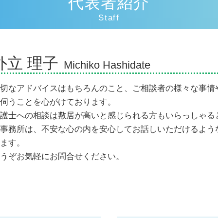
代表者紹介
損害賠償の範囲
Staff
示談交渉
交通事故 人身事故
示談交渉 意味
外立 理子
人身事故 損害賠償
Michiko Hashidate
逸失利益 とは
交通事故 過失割合9対1
切なアドバイスはもちろんのこと、ご相談者の様々な事情
交通事故 過失割合納得いかない
伺うことを心がけております。
交通事故 むちうち 慰謝料
護士への相談は敷居が高いと感じられる方もいらっしゃる
事務所は、不安な心の内を安心してお話しいただけるよう
ます。
うぞお気軽にお問合せください。