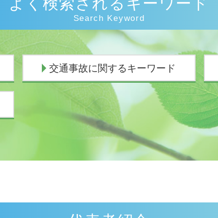
よく検索されるキーワード
Search Keyword
交通事故に関するキーワード
過失割合 10対0
交通事故 弁護士 示談交渉 期間
物損事故 慰謝料
人身事故 慰謝料
交通事故 慰謝料通院
人身事故 物損事故 違い
過失割合 誰が決める
逸失利益 計算
損害賠償請求権
交通事故 慰謝料むちうち
人身事故 行政処分