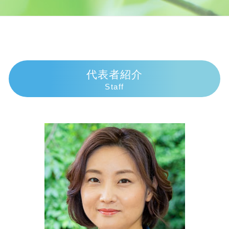
個人再生 バレる
死亡事故加害者
遺産 相続 が 振り込ま れる まで
交通事故 弁護士 伊東市
個人再生 手続き
過失割合 慰謝料
限定承認 わかりやすく
相続 弁護士 富士市
任意整理中 借入
交通事故 休業補償
法定相続人 放棄
交通事故 弁護士 富士市
任意整理 流れ
過失割合 10対0
相続放棄 手続き 自分で
相続 弁護士 伊豆市
民事再生 流れ
死亡事故 人生終了
遺産相続 兄弟 絶縁
債務整理 弁護士 伊豆市
任意整理 ブラックリスト
交通事故 慰謝料通院
相続 欠格
債務整理 弁護士 伊東市
代表者紹介
債務整理とは デメリット
過失割合とは
遺産相続 手続き
交通事故 弁護士 三島市
Staff
債務整理 デメリット 知恵袋
示談交渉
成年後見申立 必要書類
債務整理 弁護士 熱海市
ヤミ金被害
交通事故 過失割合8対2
遺産分割協議書 有効期限
相続 弁護士 沼津市
任意整理 返済期間 7年
交通事故 弁護士 示談交渉 期間
相続放棄 子供
債務整理 弁護士 富士市
債務整理とは
人身事故 行政処分
相続順位 独身
交通事故 弁護士 沼津市
過失割合
法定相続人 兄弟
債務整理 弁護士 沼津市
物損事故 慰謝料
遺産相続 孫
相続 弁護士 三島市
損害賠償請求 時効
遺産相続 期限 銀行
相続 弁護士 熱海市
相続 順位 配偶者なし
交通事故 弁護士 御殿場市
相続 手続き 期限
交通事故 弁護士 熱海市
遺産相続 土地
債務整理 弁護士 御殿場市
相続 弁護士 伊東市