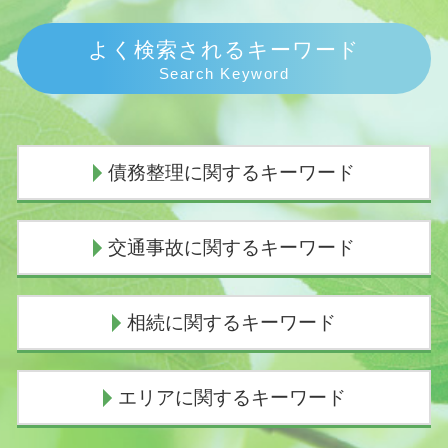
よく検索されるキーワード
Search Keyword
債務整理に関するキーワード
任意整理 弁護士 選び方
交通事故に関するキーワード
個人再生 費用 期間
債務整理 おすすめ
個人再生 申立後 通帳
示談交渉の仕方
相続に関するキーワード
債務整理とは 個人
逸失利益 計算
債務整理 デメリット
示談交渉 弁護士費用
債務整理 弁護士
人身事故とは
成年後見人 権限
エリアに関するキーワード
自己破産 条件
示談交渉 弁護士
相続手続き 自分で
任意整理 期間
交通事故 示談交渉とは
相続放棄 必要書類 裁判所