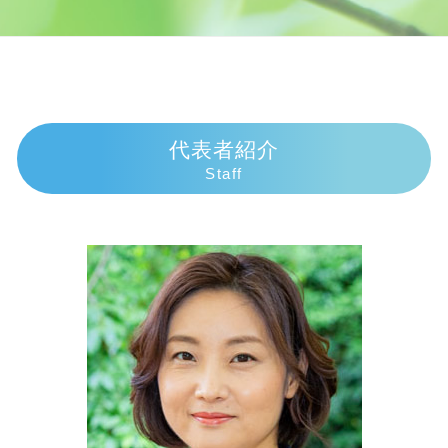
個人再生 官報
人身事故 慰謝料
代襲相続 民法
交通事故 弁護士 伊東市
ヤミ金被害
交通事故 むちうち 慰謝料
相続手続き 自分で
交通事故 弁護士 伊豆市
債務整理 おすすめ
交通事故 休業補償
遺産相続 期限 土地
交通事故 弁護士 三島市
個人再生 費用 分割
過失割合
法定相続人 孫
相続 弁護士 沼津市
民事再生 会社更生 違い
示談交渉権
相続人
債務整理 弁護士 三島市
債務整理とは 個人
人身事故 行政処分
相続手続き 必要書類
債務整理 弁護士 熱海市
代表者紹介
個人再生 失敗 弁護士費用
過失割合 10対0
遺産相続 時効
債務整理 弁護士 伊豆市
Staff
闇金被害 相談
死亡事故加害者
遺産相続 放棄 兄弟
交通事故 弁護士 熱海市
任意整理 期間
交通事故 過失割合8対2
相続放棄 土地
相続 弁護士 熱海市
債務整理 デメリット
交通事故 示談交渉とは
相続順位 離婚
相続 弁護士 御殿場市
民事再生 流れ
逸失利益 計算
遺留分侵害額請求権 時効
債務整理 弁護士 沼津市
交通事故 過失割合9対1
法定相続人 遺留分
相続 弁護士 富士市
交通事故 慰謝料通院
代襲相続 遺留分
債務整理 弁護士 富士市
損害賠償請求 時効
遺産相続手続き 費用
相続 弁護士 三島市
代襲相続 養子
債務整理 弁護士 伊東市
相続手続き 期限
交通事故 弁護士 富士市
法定相続人 放棄
相続 弁護士 伊東市
交通事故 弁護士 沼津市