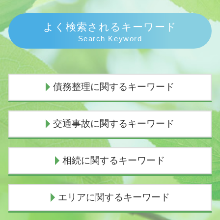
よく検索されるキーワード
Search Keyword
債務整理に関するキーワード
個人再生 費用 期間
交通事故に関するキーワード
債務整理とは わかりやすく
個人再生 費用 安い
任意整理 費用
追突事故 過失割合
相続に関するキーワード
個人再生 手続き
物損事故 慰謝料
任意整理 返済期間 7年
損害賠償請求権
個人再生 任意整理
人身事故 物損事故 違い
遺産分割協議書 有効期限
エリアに関するキーワード
債務整理とは デメリット
死亡事故 賠償金
成年後見申立 必要書類
個人再生 費用
車 人身事故
相続放棄 できない