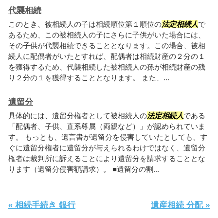
代襲相続
このとき、被相続人の子は相続順位第１順位の
法定相続人
で
あるため、この被相続人の子にさらに子供がいた場合には、
その子供が代襲相続できることとなります。この場合、被相
続人に配偶者がいたとすれば、配偶者は相続財産の２分の１
を獲得するため、代襲相続した被相続人の孫が相続財産の残
り２分の１を獲得することとなります。 また、...
遺留分
具体的には、遺留分権者として被相続人の
法定相続人
である
「配偶者、子供、直系尊属（両親など）」が認められていま
す。 もっとも、遺言書が遺留分を侵害していたとしても、す
ぐに遺留分権者に遺留分が与えられるわけではなく、遺留分
権者は裁判所に訴えることにより遺留分を請求することとな
ります（遺留分侵害額請求）。 ■遺留分の割...
« 相続手続き 銀行
遺産相続 分配 »