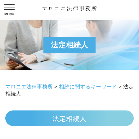
法定相続人
マロニエ法律事務所
>
相続に関するキーワード
>
法定
相続人
法定相続人